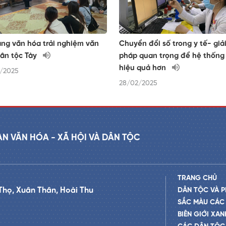
àng văn hóa trải nghiệm văn
Chuyển đổi số trong y tế- giả
ân tộc Tày
pháp quan trọng để hệ thống 
hiệu quả hơn
/2025
28/02/2025
AN VĂN HÓA - XÃ HỘI VÀ DÂN TỘC
TRANG CHỦ
Thọ, Xuân Thân, Hoài Thu
DÂN TỘC VÀ P
SẮC MÀU CÁC
BIÊN GIỚI XAN