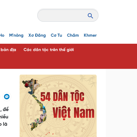
Ho
M'nông
Xơ Đăng
Cơ Tu
Chăm
Khmer
c bản địa
Các dân tộc trên thế giới
, để
hiều
o là