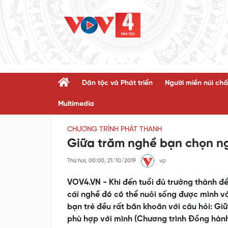
Dân tộc và Phát triển
Người miền núi chấ
Multimedia
CHƯƠNG TRÌNH PHÁT THANH
Giữa trăm nghề bạn chọn n
Thứ hai, 00:00, 21/10/2019
vp
VOV4.VN - Khi đến tuổi đủ trưởng thành để
cái nghề đó có thể nuôi sống được mình và 
bạn trẻ đều rất băn khoăn với câu hỏi: Gi
phù hợp với mình (Chương trình Đồng hành