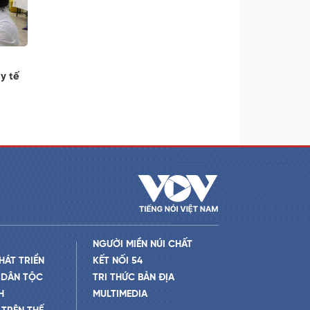
i
y tế
NGƯỜI MIỀN NÚI CHẤT
HÁT TRIỂN
KẾT NỐI 54
 DÂN TỘC
TRI THỨC BẢN ĐỊA
H
MULTIMEDIA