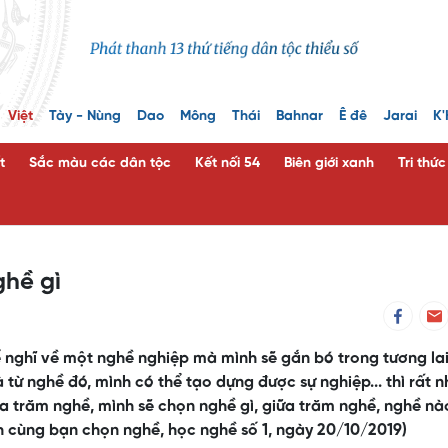
Việt
Tày - Nùng
Dao
Mông
Thái
Bahnar
Ê đê
Jarai
K'
t
Sắc màu các dân tộc
Kết nối 54
Biên giới xanh
Tri thứ
ghề gì
 nghĩ về một nghề nghiệp mà mình sẽ gắn bó trong tương lai
từ nghề đó, mình có thể tạo dựng được sự nghiệp... thì rất n
ữa trăm nghề, mình sẽ chọn nghề gì, giữa trăm nghề, nghề nà
 cùng bạn chọn nghề, học nghề số 1, ngày 20/10/2019)