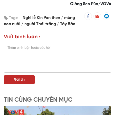
Giàng Seo Pùa/VOV4
Nghi lễ Kin Pan then
mừng
Tags:
con nuôi
người Thái trắng
Tây Bắc
Viết bình luận
TIN CÙNG CHUYÊN MỤC