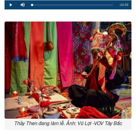
Remaining
-14:20
Loaded
:
Progress
:
Play
Mute
0%
0%
Time
Thầy Then đang làm lễ. Ảnh: Vũ Lợi -VOV Tây Bắc