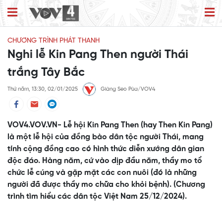
CHƯƠNG TRÌNH PHÁT THANH
Nghi lễ Kin Pang Then người Thái
trắng Tây Bắc
Thứ năm, 13:30, 02/01/2025
Giàng Seo Pùa/VOV4
VOV4.VOV.VN- Lễ hội Kin Pang Then (hay Then Kin Pang)
là một lễ hội của đồng bào dân tộc người Thái, mang
tính cộng đồng cao có hình thức diễn xướng dân gian
độc đáo. Hàng năm, cứ vào dịp đầu năm, thầy mo tổ
chức lễ cúng và gặp mặt các con nuôi (đó là những
người đã được thầy mo chữa cho khỏi bệnh). (Chương
trình tìm hiểu các dân tộc Việt Nam 25/12/2024).