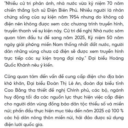
"Nhiều cử tri phản ánh, nhà nước vừa kỷ niệm 70 năm
chiến thắng lịch sử Điện Biên Phủ. Nhiều người là nhân
chứng sống của sự kiện năm 1954 nhưng do không có
điện nên không được xem các chương trình truyền hình,
truyền thanh về sự kiện này. Cử tri đề nghị Nhà nước sớm
quan tâm đầu tư để sang năm 2025, Kỷ niệm 50 năm
ngày giải phóng miền Nam thống nhất đất nước, người
dân những vùng chưa có điện sẽ được xem truyền hình
trực tiếp các sự kiện trọng đại này." Đại biểu Hoàng
Quốc Khánh nêu ý kiến.
Cũng quan tâm đến vấn đề cung cấp điện cho địa bàn
khó khăn, Đại biểu Đoàn Thị Lê An, đoàn đại biểu tỉnh
Cao Bằng tha thiết đề nghị Chính phủ, các bộ, ngành
huy động tối đa các nguồn lực thực hiện việc cấp điện
cho người dân vùng đồng bào dân tộc thiểu số và miền
núi; phấn đấu thực hiện mục tiêu đến năm 2025 có 100 %
các hộ dân nông thôn miền núi, hải đảo được sử dụng
điện lưới quốc gia.