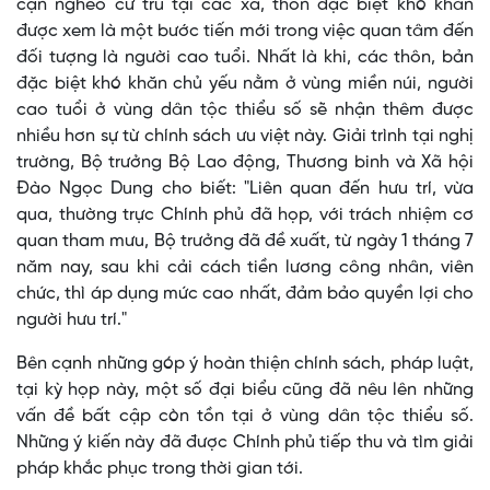
cận nghèo cư trú tại các xã, thôn đặc biệt khó khăn
được xem là một bước tiến mới trong việc quan tâm đến
đối tượng là người cao tuổi. Nhất là khi, các thôn, bản
đặc biệt khó khăn chủ yếu nằm ở vùng miền núi, người
cao tuổi ở vùng dân tộc thiểu số sẽ nhận thêm được
nhiều hơn sự từ chính sách ưu việt này. Giải trình tại nghị
trường, Bộ trưởng Bộ Lao động, Thương binh và Xã hội
Đào Ngọc Dung cho biết: "Liên quan đến hưu trí, vừa
qua, thường trực Chính phủ đã họp, với trách nhiệm cơ
quan tham mưu, Bộ trưởng đã đề xuất, từ ngày 1 tháng 7
năm nay, sau khi cải cách tiền lương công nhân, viên
chức, thì áp dụng mức cao nhất, đảm bảo quyền lợi cho
người hưu trí."
Bên cạnh những góp ý hoàn thiện chính sách, pháp luật,
tại kỳ họp này, một số đại biểu cũng đã nêu lên những
vấn đề bất cập còn tồn tại ở vùng dân tộc thiểu số.
Những ý kiến này đã được Chính phủ tiếp thu và tìm giải
pháp khắc phục trong thời gian tới.