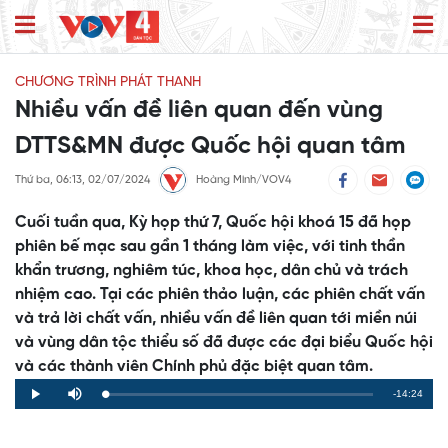
CHƯƠNG TRÌNH PHÁT THANH
Nhiều vấn đề liên quan đến vùng
DTTS&MN được Quốc hội quan tâm
Thứ ba, 06:13, 02/07/2024
Hoàng Minh/VOV4
Cuối tuần qua, Kỳ họp thứ 7, Quốc hội khoá 15 đã họp
phiên bế mạc sau gần 1 tháng làm việc, với tinh thần
khẩn trương, nghiêm túc, khoa học, dân chủ và trách
nhiệm cao. Tại các phiên thảo luận, các phiên chất vấn
và trả lời chất vấn, nhiều vấn đề liên quan tới miền núi
và vùng dân tộc thiểu số đã được các đại biểu Quốc hội
và các thành viên Chính phủ đặc biệt quan tâm.
Remaining
-14:24
Loaded
:
Progress
:
Play
Mute
0%
0%
Time