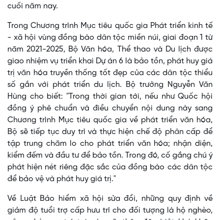
cuối năm nay.
Trong Chương trình Mục tiêu quốc gia Phát triển kinh tế
- xã hội vùng đồng bào dân tộc miền núi, giai đoạn 1 từ
năm 2021-2025, Bộ Văn hóa, Thể thao và Du lịch được
giao nhiệm vụ triển khai Dự án 6 là bảo tồn, phát huy giá
trị văn hóa truyền thống tốt đẹp của các dân tộc thiểu
số gắn với phát triển du lịch. Bộ trưởng Nguyễn Văn
Hùng cho biết: "Trong thời gian tới, nếu như Quốc hội
đồng ý phê chuẩn và điều chuyển nội dung này sang
Chương trình Mục tiêu quốc gia về phát triển văn hóa,
Bộ sẽ tiếp tục duy trì và thực hiện chế độ phân cấp để
tập trung chăm lo cho phát triển văn hóa; nhận diện,
kiểm đếm và đầu tư để bảo tồn. Trong đó, cố gắng chú ý
phát hiện nét riêng đặc sắc của đồng bào các dân tộc
để bảo vệ và phát huy giá trị."
Về Luật Bảo hiểm xã hội sửa đổi, những quy định về
giảm độ tuổi trợ cấp hưu trí cho đối tượng là hộ nghèo,