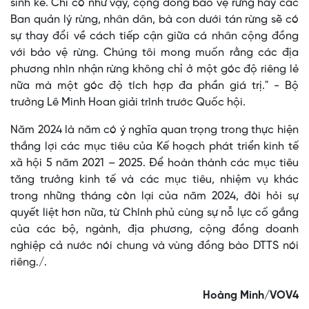
sinh kế. Chỉ có như vậy, cộng đồng bảo vệ rừng hay các
Ban quản lý rừng, nhân dân, bà con dưới tán rừng sẽ có
sự thay đổi về cách tiếp cận giữa cá nhân cộng đồng
với bảo vệ rừng. Chúng tôi mong muốn rằng các địa
phương nhìn nhận rừng không chỉ ở một góc độ riêng lẻ
nữa mà một góc độ tích hợp đa phần giá trị." - Bộ
trưởng Lê Minh Hoan giải trình trước Quốc hội.
Năm 2024 là năm có ý nghĩa quan trọng trong thực hiện
thắng lợi các mục tiêu của Kế hoạch phát triển kinh tế
xã hội 5 năm 2021 – 2025. Để hoàn thành các mục tiêu
tăng trưởng kinh tế và các mục tiêu, nhiệm vụ khác
trong những tháng còn lại của năm 2024, đòi hỏi sự
quyết liệt hơn nữa, từ Chính phủ cùng sự nỗ lực cố gắng
của các bộ, ngành, địa phương, cộng đồng doanh
nghiệp cả nước nói chung và vùng đồng bào DTTS nói
riêng./.
Hoàng Minh/VOV4