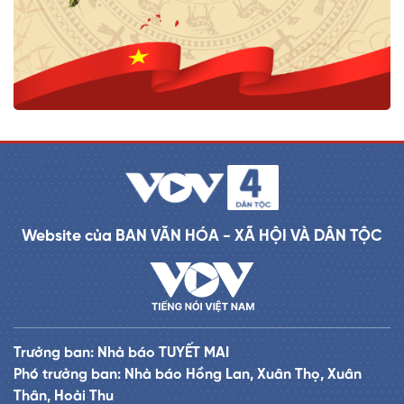
Website của BAN VĂN HÓA - XÃ HỘI VÀ DÂN TỘC
Trưởng ban: Nhà báo TUYẾT MAI
Phó trưởng ban: Nhà báo Hồng Lan, Xuân Thọ, Xuân
Thân, Hoài Thu