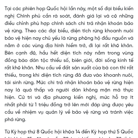
Tại các phiên họp Quốc hội lần này, một số đại biểu kiến
nghị Chính phủ cần rà soát, đánh giá lại và có những
điều chỉnh phù hợp chính sách chi trả nhận khoán bảo
vệ rừng. Theo các đại biểu, diện tích rừng khoanh nuôi
bảo vệ hiện nay chủ yếu là rừng phòng hộ đầu nguồn và
nằm ở các vùng địa hình hiểm trở, đi lại rất khó khăn.
Bên cạnh đó, hầu hết diện tích này nằm trong vùng
đồng bào dân tộc thiểu số, biên giới, đời sống kinh tế
rất khó khăn. Nhu cầu về đất sản xuất của bà con thì rất
thiếu, trong khi diện tích rừng đã đưa vào khoanh nuôi,
tái sinh rừng. Mức chi trả nhận khoán bảo vệ rừng hiện
nay là quá thấp và người dân không mặn mà thực
hiện. Cử tri và địa phương kiến nghị, mức hỗ trợ ít
nhất phải từ 1 triệu đồng trở lên mới đáp ứng được yêu
cầu về nhiệm vụ quản lý về bảo vệ rừng và tránh việc
phá rừng.
Từ Kỳ họp thứ 8 Quốc hội khóa 14 đến Kỳ họp thứ 5 Quốc