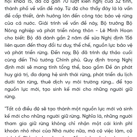
hội khóa 15, đã có gần 70 lượt kiến nghị của 32 tỉnh,
thành phố về vấn đề này. Từ đó cho thấy đây là là vấn
đề cấp thiết, ảnh hưởng lớn đến công tác bảo vệ rừng
của cả nước. Giải trình về vấn đề này, Bộ trưởng Bộ
Nông nghiệp và phát triển nông thôn - Lê Minh Hoan
cho biết: Bộ đã dành gần 2 năm để sửa Nghị định 156
liên quan đến thay đổi tư duy, thể chế, nguồn lực bảo vệ
và phát triển rừng. Đến nay, Bộ đã trình dự thảo cuối
cùng đến Thủ tướng Chính phủ. Quy định trong Nghị
định mới sẽ mang tính tổng thể, bao gồm Đề án phát
huy giá trị, đa dạng hệ sinh thái rừng, phát triển du lịch
dưới tán rừng, thuê dịch vụ môi trường rừng… để tạo
nguồn lực mới, tạo sinh kế mới cho những người giữ
rừng.
"Tất cả điều đó sẽ tạo thành một nguồn lực mới và sinh
kế mới cho những người giữ rừng. Nghĩa là, những người
tham gia giữ rừng không chỉ nhận một cái kinh phí
khoán nhỏ nhoi của Nhà nước nữa, mà có việc làm, có