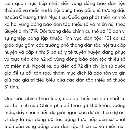
Liên quan trực tiếp nhất đến vùng đồng bào dân tộc
thiểu số và miền núi là nội dung thay đổi chủ trương đầu
tư của Chương trình Mục tiêu Quốc gia phát triển kinh tế
xã hội vùng đồng bào dân tộc thiểu số và miền núi theo
Quyết định 1719. Đối tượng điều chỉnh cụ thể có 10 đơn vị
sự nghiệp công lập thuộc lĩnh vực dân tộc; 101 cơ sở
giáo dục gồm các trường phổ thông dân tộc nội trú cấp
huyện và cấp tỉnh; 3 cơ sở y tế tuyến huyện đang phục
vụ trực tiếp cho 42 xã vùng đồng bào dân tộc thiểu số
và miền núi. Ngoài ra, dự kiến có 72 di tích lịch sử quốc
gia để tu bổ, tôn tạo, nhằm mục đích là bảo tồn và gìn
giữ các giá trị tiêu biểu của các dân tộc thiểu số thuộc
31 tỉnh.
Qua các phiên thảo luận, các đại biểu cơ bản nhất trí
với Tờ trình của Chính phủ để tháo gỡ khó khăn, vướng
mắc, đẩy nhanh tiến độ giải ngân các dự án, tiểu dự án,
vì đây là nội dung có tác động trực tiếp đến sự phát
triển của vùng đồng bào dân tộc thiểu số và miền núi.