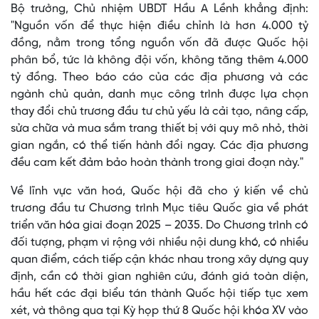
Bộ trưởng, Chủ nhiệm UBDT Hầu A Lềnh khẳng định:
"Nguồn vốn để thực hiện điều chỉnh là hơn 4.000 tỷ
đồng, nằm trong tổng nguồn vốn đã được Quốc hội
phân bổ, tức là không đội vốn, không tăng thêm 4.000
tỷ đồng. Theo báo cáo của các địa phương và các
ngành chủ quản, danh mục công trình được lựa chọn
thay đổi chủ trương đầu tư chủ yếu là cải tạo, nâng cấp,
sửa chữa và mua sắm trang thiết bị với quy mô nhỏ, thời
gian ngắn, có thể tiến hành đổi ngay. Các địa phương
đều cam kết đảm bảo hoàn thành trong giai đoạn này."
Về lĩnh vực văn hoá, Quốc hội đã cho ý kiến về chủ
trương đầu tư Chương trình Mục tiêu Quốc gia về phát
triển văn hóa giai đoạn 2025 – 2035. Do Chương trình có
đối tượng, phạm vi rộng với nhiều nội dung khó, có nhiều
quan điểm, cách tiếp cận khác nhau trong xây dựng quy
định, cần có thời gian nghiên cứu, đánh giá toàn diện,
hầu hết các đại biểu tán thành Quốc hội tiếp tục xem
xét, và thông qua tại Kỳ họp thứ 8 Quốc hội khóa XV vào