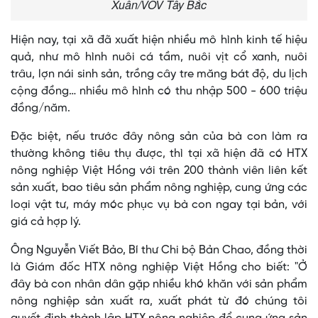
Xuân/VOV Tây Bắc
Hiện nay, tại xã đã xuất hiện nhiều mô hình kinh tế hiệu
quả, như mô hình nuôi cá tầm, nuôi vịt cổ xanh, nuôi
trâu, lợn nái sinh sản, trồng cây tre măng bát độ, du lịch
cộng đồng… nhiều mô hình có thu nhập 500 - 600 triệu
đồng/năm.
Đặc biệt, nếu trước đây nông sản của bà con làm ra
thường không tiêu thụ được, thì tại xã hiện đã có HTX
nông nghiệp Việt Hồng với trên 200 thành viên liên kết
sản xuất, bao tiêu sản phẩm nông nghiệp, cung ứng các
loại vật tư, máy móc phục vụ bà con ngay tại bản, với
giá cả hợp lý.
Ông Nguyễn Viết Bảo, Bí thư Chi bộ Bản Chao, đồng thời
là Giám đốc HTX nông nghiệp Việt Hồng cho biết: "Ở
đây bà con nhân dân gặp nhiều khó khăn với sản phẩm
nông nghiệp sản xuất ra, xuất phát từ đó chúng tôi