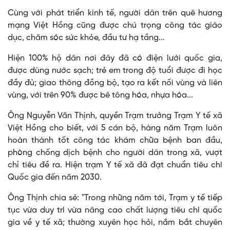
Cùng với phát triển kinh tế, người dân trên quê hương
mạng Việt Hồng cũng được chú trọng công tác giáo
dục, chăm sóc sức khỏe, đầu tư hạ tầng...
Hiện 100% hộ dân nơi đây đã có điện lưới quốc gia,
được dùng nước sạch; trẻ em trong độ tuổi được đi học
đầy đủ; giao thông đồng bộ, tạo ra kết nối vùng và liên
vùng, với trên 90% được bê tông hóa, nhựa hóa...
Ông Nguyễn Văn Thịnh, quyền Trạm trưởng Trạm Y tế xã
Việt Hồng cho biết, với 5 cán bộ, hàng năm Trạm luôn
hoàn thành tốt công tác khám chữa bệnh ban đầu,
phòng chống dịch bệnh cho người dân trong xã, vượt
chỉ tiêu đề ra. Hiện trạm Y tế xã đã đạt chuẩn tiêu chí
Quốc gia đến năm 2030.
Ông Thịnh chia sẻ: "Trong những năm tới, Trạm y tế tiếp
tục vừa duy trì vừa nâng cao chất lượng tiêu chí quốc
gia về y tế xã; thường xuyên học hỏi, nắm bắt chuyên