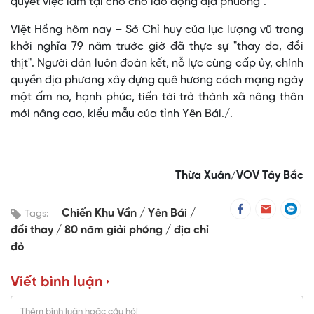
quyết việc làm tại chỗ cho lao động địa phương".
Việt Hồng hôm nay – Sở Chỉ huy của lực lượng vũ trang
khởi nghĩa 79 năm trước giờ đã thực sự "thay da, đổi
thịt". Người dân luôn đoàn kết, nỗ lực cùng cấp ủy, chính
quyền địa phương xây dựng quê hương cách mạng ngày
một ấm no, hạnh phúc, tiến tới trở thành xã nông thôn
mới nâng cao, kiểu mẫu của tỉnh Yên Bái./.
Thừa Xuân/VOV Tây Bắc
Chiến Khu Vần
Yên Bái
Tags:
đổi thay
80 năm giải phóng
địa chỉ
đỏ
Viết bình luận