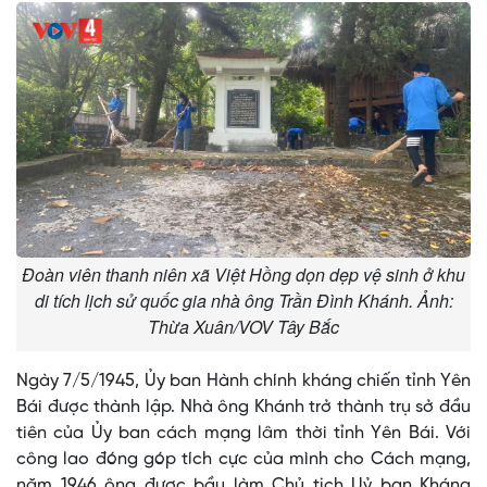
Đoàn viên thanh niên xã Việt Hồng dọn dẹp vệ sinh ở khu
di tích lịch sử quốc gia nhà ông Trần Đình Khánh. Ảnh:
Thừa Xuân/VOV Tây Bắc
Ngày 7/5/1945, Ủy ban Hành chính kháng chiến tỉnh Yên
Bái được thành lập. Nhà ông Khánh trở thành trụ sở đầu
tiên của Ủy ban cách mạng lâm thời tỉnh Yên Bái. Với
công lao đóng góp tích cực của mình cho Cách mạng,
năm 1946 ông được bầu làm Chủ tịch Uỷ ban Kháng