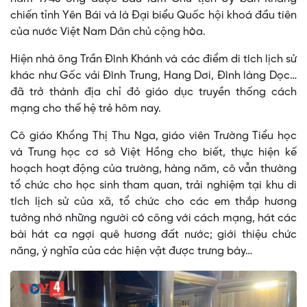
chiến tỉnh Yên Bái và là Đại biểu Quốc hội khoá đầu tiên
của nước Việt Nam Dân chủ cộng hòa.
Hiện nhà ông Trần Đình Khánh và các điểm di tích lịch sử
khác như Gốc vải Đình Trung, Hang Dơi, Đình làng Dọc…
đã trở thành địa chỉ đỏ giáo dục truyền thống cách
mạng cho thế hệ trẻ hôm nay.
Cô giáo Khổng Thị Thu Nga, giáo viên Trường Tiểu học
và Trung học cơ sở Việt Hồng cho biết, thực hiện kế
hoạch hoạt động của trường, hàng năm, cô vẫn thường
tổ chức cho học sinh tham quan, trải nghiệm tại khu di
tích lịch sử của xã, tổ chức cho các em thắp hương
tưởng nhớ những người có công với cách mạng, hát các
bài hát ca ngợi quê hương đất nước; giới thiệu chức
năng, ý nghĩa của các hiện vật được trưng bày…