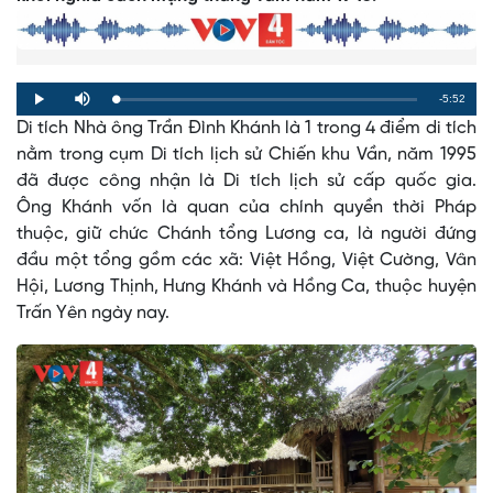
Remaining
-5:52
Loaded
:
Progress
:
Play
Mute
0%
0%
Di tích Nhà ông Trần Đình Khánh là 1 trong 4 điểm di tích
Time
nằm trong cụm Di tích lịch sử Chiến khu Vần, năm 1995
đã được công nhận là Di tích lịch sử cấp quốc gia.
Ông Khánh vốn là quan của chính quyền thời Pháp
thuộc, giữ chức Chánh tổng Lương ca, là người đứng
đầu một tổng gồm các xã: Việt Hồng, Việt Cường, Vân
Hội, Lương Thịnh, Hưng Khánh và Hồng Ca, thuộc huyện
Trấn Yên ngày nay.