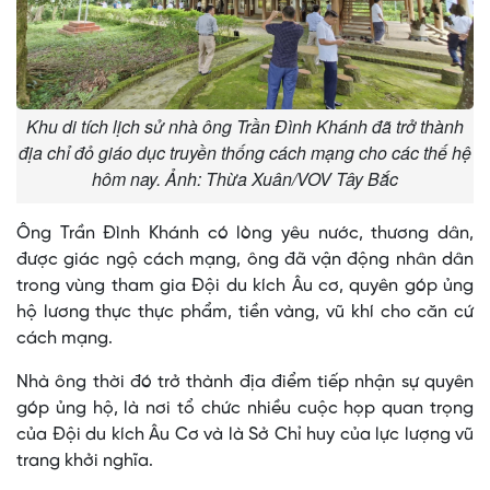
Khu di tích lịch sử nhà ông Trần Đình Khánh đã trở thành
địa chỉ đỏ giáo dục truyền thống cách mạng cho các thế hệ
hôm nay. Ảnh: Thừa Xuân/VOV Tây Bắc
Ông Trần Đình Khánh có lòng yêu nước, thương dân,
được giác ngộ cách mạng, ông đã vận động nhân dân
trong vùng tham gia Đội du kích Âu cơ, quyên góp ủng
hộ lương thực thực phẩm, tiền vàng, vũ khí cho căn cứ
cách mạng.
Nhà ông thời đó trở thành địa điểm tiếp nhận sự quyên
góp ủng hộ, là nơi tổ chức nhiều cuộc họp quan trọng
của Đội du kích Âu Cơ và là Sở Chỉ huy của lực lượng vũ
trang khởi nghĩa.