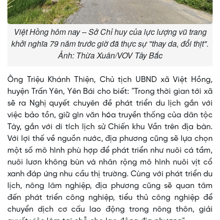
Việt Hồng hôm nay – Sở Chỉ huy của lực lượng vũ trang
khởi nghĩa 79 năm trước giờ đã thực sự "thay da, đổi thịt".
Ảnh: Thừa Xuân/VOV Tây Bắc
Ông Triệu Khánh Thiện, Chủ tịch UBND xã Việt Hồng,
huyện Trấn Yên, Yên Bái cho biết: "Trong thời gian tới xã
sẽ ra Nghị quyết chuyên đề phát triển du lịch gắn với
việc bảo tồn, giữ gìn văn hóa truyền thống của dân tộc
Tày, gắn với di tích lịch sử Chiến khu Vần trên địa bàn.
Với lợi thế về nguồn nước, địa phương cũng sẽ lựa chọn
một số mô hình phù hợp để phát triển như nuôi cá tầm,
nuôi lươn không bùn và nhân rộng mô hình nuôi vịt cổ
xanh đáp ứng nhu cầu thị trường. Cùng với phát triển du
lịch, nông lâm nghiệp, địa phương cũng sẽ quan tâm
đến phát triển công nghiệp, tiểu thủ công nghiệp để
chuyển dịch cơ cấu lao động trong nông thôn, giải