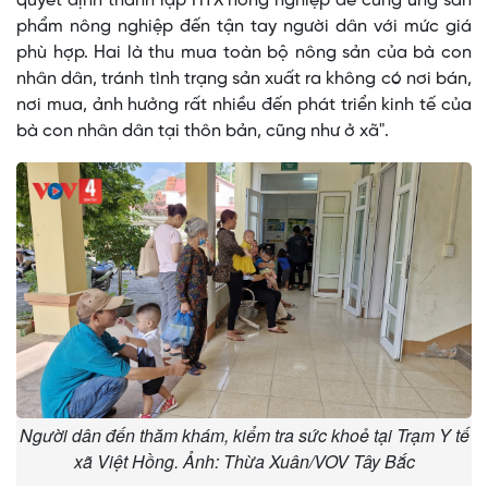
quyết định thành lập HTX nông nghiệp để cung ứng sản
phẩm nông nghiệp đến tận tay người dân với mức giá
phù hợp. Hai là thu mua toàn bộ nông sản của bà con
nhân dân, tránh tình trạng sản xuất ra không có nơi bán,
nơi mua, ảnh hưởng rất nhiều đến phát triển kinh tế của
bà con nhân dân tại thôn bản, cũng như ở xã".
Người dân đến thăm khám, kiểm tra sức khoẻ tại Trạm Y tế
xã Việt Hồng. Ảnh: Thừa Xuân/VOV Tây Bắc