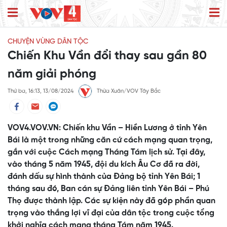
CHUYỆN VÙNG DÂN TỘC
Chiến Khu Vần đổi thay sau gần 80
năm giải phóng
Thứ ba, 16:13, 13/08/2024
Thừa Xuân/VOV Tây Bắc
VOV4.VOV.VN: Chiến khu Vần – Hiền Lương ở tỉnh Yên
Bái là một trong những căn cứ cách mạng quan trọng,
gắn với cuộc Cách mạng Tháng Tám lịch sử. Tại đây,
vào tháng 5 năm 1945, đội du kích Âu Cơ đã ra đời,
đánh dấu sự hình thành của Đảng bộ tỉnh Yên Bái; 1
tháng sau đó, Ban cán sự Đảng liên tỉnh Yên Bái – Phú
Thọ được thành lập. Các sự kiện này đã góp phần quan
trọng vào thắng lợi vĩ đại của dân tộc trong cuộc tổng
khởi nghĩa cách mạng tháng Tám năm 1945.