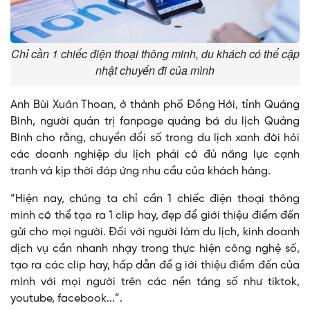
Chỉ cần 1 chiếc điện thoại thông minh, du khách có thể cập
nhật chuyến đi của mình
Anh Bùi Xuân Thoan, ở thành phố Đồng Hới, tỉnh Quảng
Bình, người quản trị fanpage quảng bá du lịch Quảng
Bình cho rằng, chuyển đổi số trong du lịch xanh đòi hỏi
các doanh nghiệp du lịch phải có đủ năng lực cạnh
tranh và kịp thời đáp ứng nhu cầu của khách hàng.
“Hiện nay, chúng ta chỉ cần 1 chiếc điện thoại thông
minh có thể tạo ra 1 clip hay, đẹp để giới thiệu điểm đến
gửi cho mọi người. Đối với người làm du lịch, kinh doanh
dịch vụ cần nhanh nhạy trong thực hiện công nghệ số,
tạo ra các clip hay, hấp dẫn để g iới thiệu điểm đến của
mình với mọi người trên các nền tảng số như tiktok,
youtube, facebook...”.