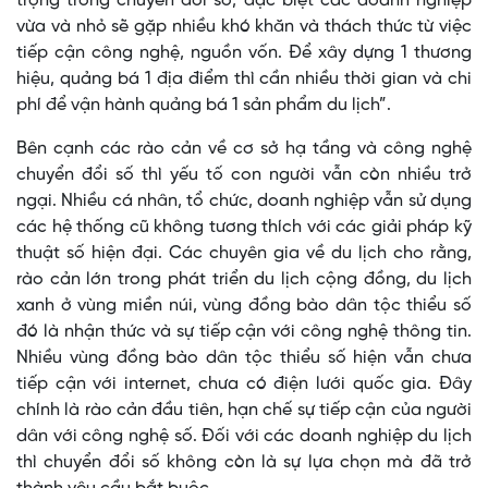
trọng trong chuyển đổi số, đặc biệt các doanh nghiệp
vừa và nhỏ sẽ gặp nhiều khó khăn và thách thức từ việc
tiếp cận công nghệ, nguồn vốn. Để xây dựng 1 thương
hiệu, quảng bá 1 địa điểm thì cần nhiều thời gian và chi
phí để vận hành quảng bá 1 sản phẩm du lịch”.
Bên cạnh các rào cản về cơ sở hạ tầng và công nghệ
chuyển đổi số thì yếu tố con người vẫn còn nhiều trở
ngại. Nhiều cá nhân, tổ chức, doanh nghiệp vẫn sử dụng
các hệ thống cũ không tương thích với các giải pháp kỹ
thuật số hiện đại. Các chuyên gia về du lịch cho rằng,
rào cản lớn trong phát triển du lịch cộng đồng, du lịch
xanh ở vùng miền núi, vùng đồng bào dân tộc thiểu số
đó là nhận thức và sự tiếp cận với công nghệ thông tin.
Nhiều vùng đồng bào dân tộc thiểu số hiện vẫn chưa
tiếp cận với internet, chưa có điện lưới quốc gia. Đây
chính là rào cản đầu tiên, hạn chế sự tiếp cận của người
dân với công nghệ số. Đối với các doanh nghiệp du lịch
thì chuyển đổi số không còn là sự lựa chọn mà đã trở