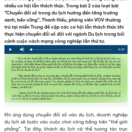
nhiều cơ hội lẫn thách thức. Trong bài 2 của loạt bài
“Chuyển đổi số trong du lịch hướng đến tăng trưởng
xanh, bền vững”, Thanh Hiếu, phóng viên VOV thường
trú tại miền Trung đề cập các cơ hội lẫn thách thức khi
thực hiện chuyển đổi số đối với ngành Du lịch trong bối
cảnh cuộc cách mạng công nghiệp lần thứ tư.
Remaining
-6:08
Loaded
:
Progress
:
Play
Mute
0%
0%
Time
Khi ứng dụng chuyển đổi số vào du lịch, doanh nghiệp
du lịch sẽ bước vào cuộc chơi công bằng trên “thế giới
phẳng”. Tại đây, khách du lịch có thể tương tác trực