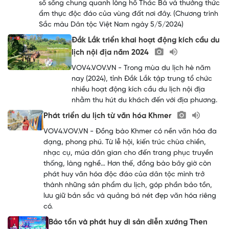
số sống chung quanh lòng hồ Thác Bà và thưởng thức
ẩm thực độc đáo của vùng đất nơi đây. (Chương trình
Sắc màu Dân tộc Việt Nam ngày 5/5/2024)
Đắk Lắk triển khai hoạt động kích cầu du
lịch nội địa năm 2024
VOV4.VOV.VN - Trong mùa du lịch hè năm
nay (2024), tỉnh Đắk Lắk tập trung tổ chức
nhiều hoạt động kích cầu du lịch nội địa
nhằm thu hút du khách đến với địa phương.
Phát triển du lịch từ văn hóa Khmer
VOV4.VOV.VN - Đồng bào Khmer có nền văn hóa đa
dạng, phong phú. Từ lễ hội, kiến trúc chùa chiền,
nhạc cụ, múa dân gian cho đến trang phục truyền
thống, làng nghề… Hơn thế, đồng bào bây giờ còn
phát huy văn hóa độc đáo của dân tộc mình trở
thành những sản phẩm du lịch, góp phần bảo tồn,
lưu giữ bản sắc và quảng bá nét đẹp văn hóa riêng
có.
Bảo tồn và phát huy di sản diễn xướng Then