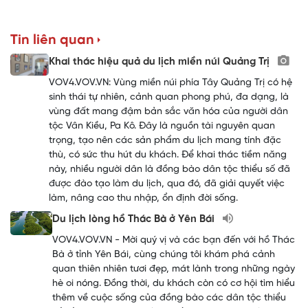
Tin liên quan
Khai thác hiệu quả du lịch miền núi Quảng Trị
VOV4.VOV.VN: Vùng miền núi phía Tây Quảng Trị có hệ
sinh thái tự nhiên, cảnh quan phong phú, đa dạng, là
vùng đất mang đậm bản sắc văn hóa của người dân
tộc Vân Kiều, Pa Kô. Đây là nguồn tài nguyên quan
trọng, tạo nên các sản phẩm du lịch mang tính đặc
thù, có sức thu hút du khách. Để khai thác tiềm năng
này, nhiều người dân là đồng bào dân tộc thiểu số đã
được đào tạo làm du lịch, qua đó, đã giải quyết việc
làm, nâng cao thu nhập, ổn định đời sống.
Du lịch lòng hồ Thác Bà ở Yên Bái
VOV4.VOV.VN - Mời quý vị và các bạn đến với hồ Thác
Bà ở tỉnh Yên Bái, cùng chúng tôi khám phá cảnh
quan thiên nhiên tươi đẹp, mát lành trong những ngày
hè oi nóng. Đồng thời, du khách còn có cơ hội tìm hiểu
thêm về cuộc sống của đồng bào các dân tộc thiểu