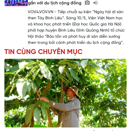
gắn với du lịch cộng đồng
VOV4.VOV.VN - Tiếp chuỗi sự kiện “Ngày hội di sản
then Tày Bình Liêu”. Sáng 10/5, Viện Việt Nam học
và khoa học phát triển (Đại học Quốc gia Hà Nội)
phối hợp huyện Bình Liêu (tỉnh Quảng Ninh) tổ chức
Hội thảo “Bảo tồn và phát huy di sản diễn xướng
then trong bối cảnh phát triển du lịch cộng đồng”.
TIN CÙNG CHUYÊN MỤC