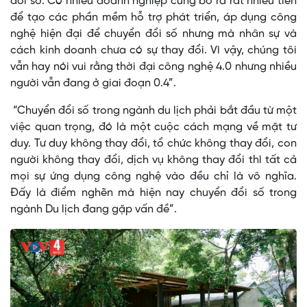
đổi số. Có nhiều doanh nghiệp cũng bỏ ra rất nhiều tiền
để tạo các phần mềm hỗ trợ phát triển, áp dụng công
nghệ hiện đại để chuyển đổi số nhưng mà nhân sự và
cách kinh doanh chưa có sự thay đổi. Vì vậy, chúng tôi
vẫn hay nói vui rằng thời đại công nghệ 4.0 nhưng nhiều
người vẫn đang ở giai đoạn 0.4”.
“Chuyển đổi số trong ngành du lịch phải bắt đầu từ một
việc quan trọng, đó là một cuộc cách mạng về mặt tư
duy. Tư duy không thay đổi, tổ chức không thay đổi, con
người không thay đổi, dịch vụ không thay đổi thì tất cả
mọi sự ứng dụng công nghệ vào đều chỉ là vô nghĩa.
Đấy là điểm nghẽn mà hiện nay chuyển đổi số trong
ngành Du lịch đang gặp vấn đề”.