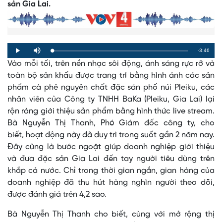
sản Gia Lai.
Remaining
-3:46
Loaded
:
Progress
:
Play
Mute
0%
0%
Vào mỗi tối, trên nền nhạc sôi động, ánh sáng rực rỡ và
Time
toàn bộ sân khấu được trang trí bằng hình ảnh các sản
phẩm cà phê nguyên chất đặc sản phố núi Pleiku, các
nhân viên của Công ty TNHH BaKa (Pleiku, Gia Lai) lại
rộn ràng giới thiệu sản phẩm bằng hình thức live stream.
Bà Nguyễn Thị Thanh, Phó Giám đốc công ty, cho
biết, hoạt động này đã duy trì trong suốt gần 2 năm nay.
Đây cũng là bước ngoặt giúp doanh nghiệp giới thiệu
và đưa đặc sản Gia Lai đến tay người tiêu dùng trên
khắp cả nước. Chỉ trong thời gian ngắn, gian hàng của
doanh nghiệp đã thu hút hàng nghìn người theo dõi,
được đánh giá trên 4,2 sao.
Bà Nguyễn Thị Thanh cho biết, cùng với mở rộng thị