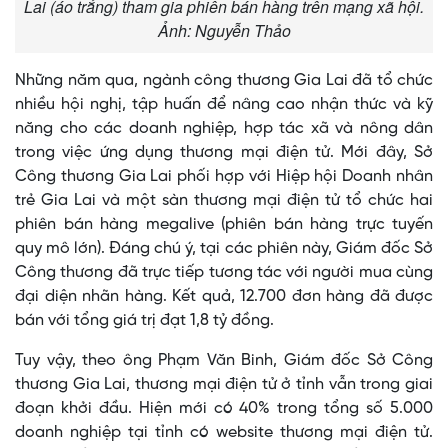
Lai (áo trắng) tham gia phiên bán hàng trên mạng xã hội.
Ảnh: Nguyễn Thảo
Những năm qua, ngành công thương Gia Lai đã tổ chức
nhiều hội nghị, tập huấn để nâng cao nhận thức và kỹ
năng cho các doanh nghiệp, hợp tác xã và nông dân
trong việc ứng dụng thương mại điện tử. Mới đây, Sở
Công thương Gia Lai phối hợp với Hiệp hội Doanh nhân
trẻ Gia Lai và một sàn thương mại điện tử tổ chức hai
phiên bán hàng megalive (phiên bán hàng trực tuyến
quy mô lớn). Đáng chú ý, tại các phiên này, Giám đốc Sở
Công thương đã trực tiếp tương tác với người mua cùng
đại diện nhãn hàng. Kết quả, 12.700 đơn hàng đã được
bán với tổng giá trị đạt 1,8 tỷ đồng.
Tuy vậy, theo ông Phạm Văn Binh, Giám đốc Sở Công
thương Gia Lai, thương mại điện tử ở tỉnh vẫn trong giai
đoạn khởi đầu. Hiện mới có 40% trong tổng số 5.000
doanh nghiệp tại tỉnh có website thương mại điện tử.