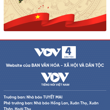
Website của BAN VĂN HÓA - XÃ HỘI VÀ DÂN TỘC
Trưởng ban: Nhà báo TUYẾT MAI
Phó trưởng ban: Nhà báo Hồng Lan, Xuân Thọ, Xuân
Thân, Hoài Thu