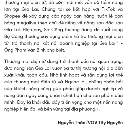
thương mại điện tử, dù còn mới mẻ, vẫn có tiềm năng
lớn tại Gia Lai. Chúng tôi sẽ kết hợp với TikTok và
Shopee để xây dựng các ngày bán hàng, tuần lễ bán
hàng megalive theo chủ đề riêng về nông sản đặc sản
Gia Lai. Hiện nay, Sở Công thương đang đề xuất cùng
Bộ Công thương xây dựng điểm hỗ trợ thương mại điện
tử, trở thành nơi kết nối doanh nghiệp tại Gia Lai.” -
Ông Phạm Văn Binh cho biết.
Thương mại điện tử đang trở thành cầu nối quan trọng,
đưa nông sản Gia Lai vươn xa từ thị trường nội địa đến
xuất khẩu toàn cầu. Nhờ linh hoạt và tận dụng lợi thế
của thương mại điện tử và Ngược lại, những phản hồi
của khách hàng cũng góp phần giúp doanh nghiệp và
nông dân ngày càng chăm chút hơn cho sản phẩm của
mình. Đây là khởi đầu đầy triển vọng cho một nền nông
nghiệp hiện đại và bền vững tại địa phương./.
Nguyễn Thảo/VOV Tây Nguyên