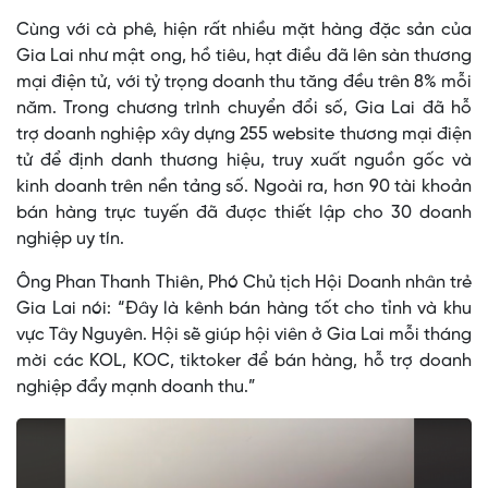
Cùng với cà phê, hiện rất nhiều mặt hàng đặc sản của
Gia Lai như mật ong, hồ tiêu, hạt điều đã lên sàn thương
mại điện tử, với tỷ trọng doanh thu tăng đều trên 8% mỗi
năm. Trong chương trình chuyển đổi số, Gia Lai đã hỗ
trợ doanh nghiệp xây dựng 255 website thương mại điện
tử để định danh thương hiệu, truy xuất nguồn gốc và
kinh doanh trên nền tảng số. Ngoài ra, hơn 90 tài khoản
bán hàng trực tuyến đã được thiết lập cho 30 doanh
nghiệp uy tín.
Ông Phan Thanh Thiên, Phó Chủ tịch Hội Doanh nhân trẻ
Gia Lai nói: “Đây là kênh bán hàng tốt cho tỉnh và khu
vực Tây Nguyên. Hội sẽ giúp hội viên ở Gia Lai mỗi tháng
mời các KOL, KOC, tiktoker để bán hàng, hỗ trợ doanh
nghiệp đẩy mạnh doanh thu.”