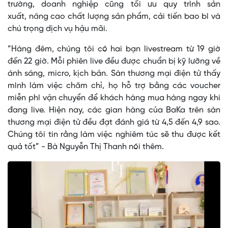
trường, doanh nghiệp cũng tối ưu quy trình sản
xuất, nâng cao chất lượng sản phẩm, cải tiến bao bì và
chú trọng dịch vụ hậu mãi.
“Hàng đêm, chúng tôi có hai bạn livestream từ 19 giờ
đến 22 giờ. Mỗi phiên live đều được chuẩn bị kỹ lưỡng về
ánh sáng, micro, kịch bản. Sàn thương mại điện tử thấy
mình làm việc chăm chỉ, họ hỗ trợ bằng các voucher
miễn phí vận chuyển để khách hàng mua hàng ngay khi
đang live. Hiện nay, các gian hàng của BaKa trên sàn
thương mại điện tử đều đạt đánh giá từ 4,5 đến 4,9 sao.
Chúng tôi tin rằng làm việc nghiêm túc sẽ thu được kết
quả tốt” - Bà Nguyễn Thị Thanh nói thêm.