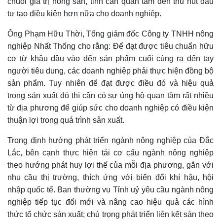
chuỗi giá trị nông sản, tỉnh cần quan tâm đến thu hút đầu
tư tạo điều kiện hơn nữa cho doanh nghiệp
.
Ô
ng Phạm Hữu Thời, Tổng giám đốc
C
ông ty TNHH nông
nghiệp Nhất Thống cho rằng: Để đạt được tiêu chuẩn hữu
cơ từ khâu đầu vào đến sản phẩm cuối cùng ra đến tay
người tiêu dung
, các
doanh nghiệp phải thực hiện đồng bộ
sản phẩm. Tuy nhiên để đạt được điều đó và hiệu quả
trong sản xuất đó thì cần có sự ủng hộ quan tâm rất nhiều
từ địa phương để giúp sức cho doanh nghiệp có điều kiện
thuận lợi trong quá trình sản xuất.
T
rong định hướng phát triển ngành nông nghiệp của
Đắc
Lắc
, bên cạnh thực hiện tái cơ cấu ngành nông nghiệp
theo hướng phát huy lợi thế của mỗi địa phương, gắn với
nhu cầu thị trường, thích ứng với biến đổi khí hậu, hội
nhập quốc tế. Ban thường vụ Tỉnh uỷ yêu cầu ngành nông
nghiệp tiếp tục đổi mới và nâng cao hiệu quả các hình
thức tổ chức sản xuất; chú trọng phát triển liên kết sản theo