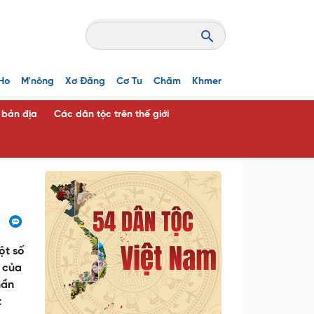
Ho
M'nông
Xơ Đăng
Cơ Tu
Chăm
Khmer
c bản địa
Các dân tộc trên thế giới
ột số
u của
hần
t