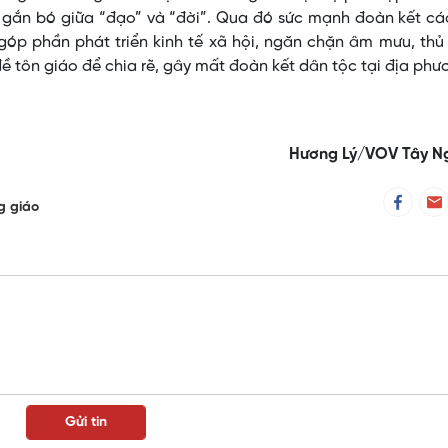
, gắn bó giữa “đạo” và “đời”. Qua đó sức mạnh đoàn kết c
góp phần phát triển kinh tế xã hội, ngăn chặn âm mưu, th
đề tôn giáo để chia rẽ, gây mất đoàn kết dân tộc tại địa phư
Hương Lý/VOV Tây N
g giáo