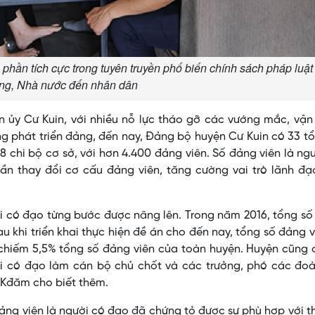
phần tích cực trong tuyên truyền phố biến chính sách pháp luật
ng, Nhà nước đến nhân dân
n ủy Cư Kuin, với nhiều nỗ lực tháo gỡ các vướng mắc, vậ
ng phát triển đảng, đến nay, Đảng bộ huyện Cư Kuin có 33 t
 chi bộ cơ sở, với hơn 4.400 đảng viên. Số đảng viên là ng
n thay đổi cơ cấu đảng viên, tăng cường vai trò lãnh đạo
ời có đạo từng bước được nâng lên. Trong năm 2016, tổng s
u khi triển khai thực hiện đề án cho đến nay, tổng số đảng v
 chiếm 5,5% tổng số đảng viên của toàn huyện. Huyện cũng
ười có đạo làm cán bộ chủ chốt và các trưởng, phó các đo
ê Kđăm cho biết thêm.
ảng viên là người có đạo đã chứng tỏ được sự phù hợp với t