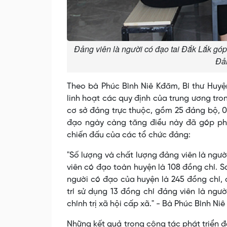
Đảng viên là người có đạo tai Đắk Lắk góp 
Đả
Theo bà Phúc Bình Niê Kđăm, Bí thư Huyệ
linh hoạt các quy định của trung ương tro
cơ sở đảng trực thuộc, gồm 25 đảng bộ, 08
đạo ngày càng tăng điều này đã góp phầ
chiến đấu của các tổ chức đảng:
"Số lượng và chất lượng đảng viên là ngư
viên có đạo toàn huyện là 108 đồng chí. Sa
người có đạo của huyện là 245 đồng chí,
trí sử dụng 13 đồng chí đảng viên là ng
chính trị xã hội cấp xã." - Bà Phúc Bình Ni
Những kết quả trong công tác phát triển đ