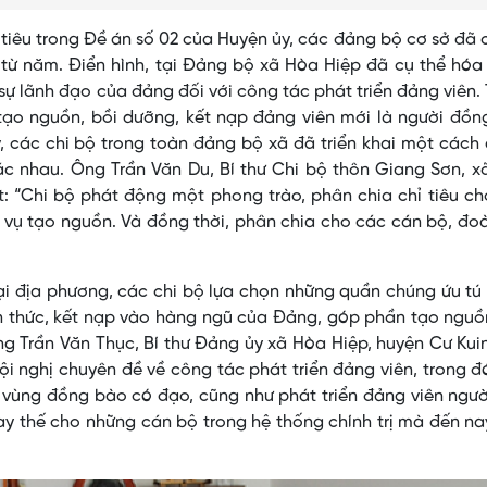
hỉ tiêu trong Đề án số 02 của Huyện ủy, các đảng bộ cơ sở đã 
từ năm. Điển hình, tại Đảng bộ xã Hòa Hiệp đã cụ thể hóa
sự lãnh đạo của đảng đối với công tác phát triển đảng viên.
tạo nguồn, bồi dưỡng, kết nạp đảng viên mới là người đồn
y, các chi bộ trong toàn đảng bộ xã đã triển khai một cách
hác nhau. Ông Trần Văn Du, Bí thư Chi bộ thôn Giang Sơn, 
ết: “Chi bộ phát động một phong trào, phân chia chỉ tiêu c
m vụ tạo nguồn. Và đồng thời, phân chia cho các cán bộ, đo
tại địa phương, các chi bộ lựa chọn những quần chúng ứu tú
 thức, kết nạp vào hàng ngũ của Đảng, góp phần tạo nguồ
g Trần Văn Thục, Bí thư Đảng ủy xã Hòa Hiệp, huyện Cư Kuin
ội nghị chuyên đề về công tác phát triển đảng viên, trong đ
g vùng đồng bào có đạo, cũng như phát triển đảng viên ngư
hay thế cho những cán bộ trong hệ thống chính trị mà đến na