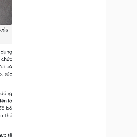
 của
n dụng
ổ chức
ười có
, sức
ố đảng
iên là
 đã bố
àn thể
hực tế