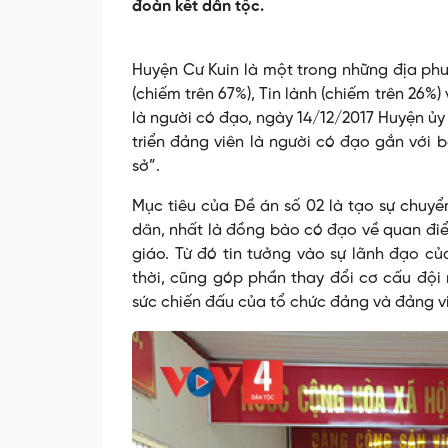
đoàn kết dân tộc.
Huyện Cư Kuin là một trong những địa p
(chiếm trên 67%), Tin lành (chiếm trên 26%
là người có đạo, ngày 14/12/2017 Huyện ủ
triển đảng viên là người có đạo gắn với b
sở”.
Mục tiêu của Đề án số 02 là tạo sự chuyể
dân, nhất là đồng bào có đạo về quan đi
giáo. Từ đó tin tưởng vào sự lãnh đạo c
thời, cũng góp phần thay đổi cơ cấu đội 
sức chiến đấu của tổ chức đảng và đảng v