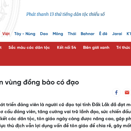
Việt
Tày - Nùng
Dao
Mông
Thái
Bahnar
Ê đê
Jarai
K'
t
Sắc màu các dân tộc
Kết nối 54
Biên giới xanh
Tri thứ
ên vùng đồng bào có đạo
t triển đảng viên là người có đạo tại tỉnh Đắk Lắk đã đạt m
cơ cấu đảng viên, tăng cường vai trò lãnh đạo, sức chiến đấ
kết các dân tộc, tôn giáo ngày càng được nâng cao, góp p
c thù địch vẫn lợi dụng vấn đề tôn giáo để chia rẽ, gây mấ