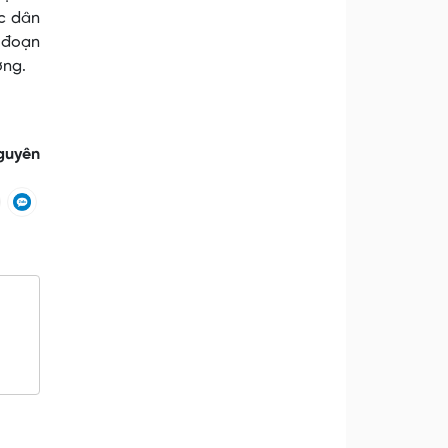
ác dân
ủ đoạn
ơng.
guyên