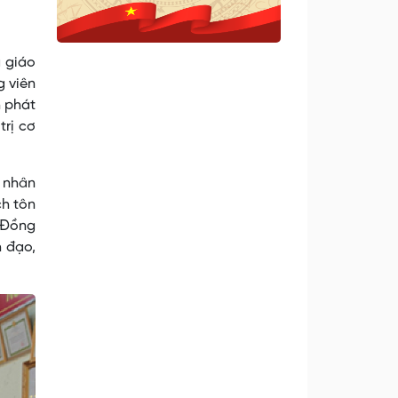
 giáo
g viên
h phát
trị cơ
g nhân
ch tôn
. Đồng
h đạo,