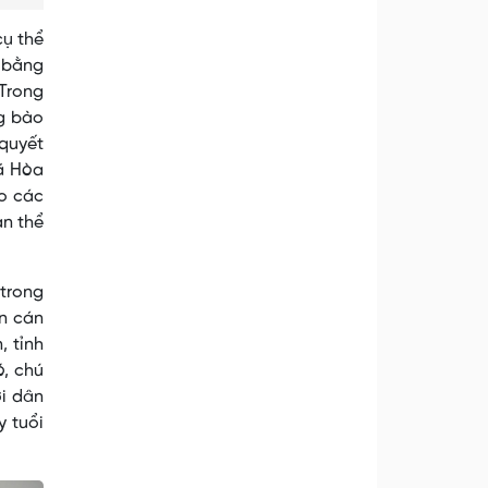
cụ thể
 bằng
 Trong
g bào
 quyết
xã Hòa
ho các
àn thể
 trong
n cán
, tỉnh
ó, chú
ời dân
y tuổi