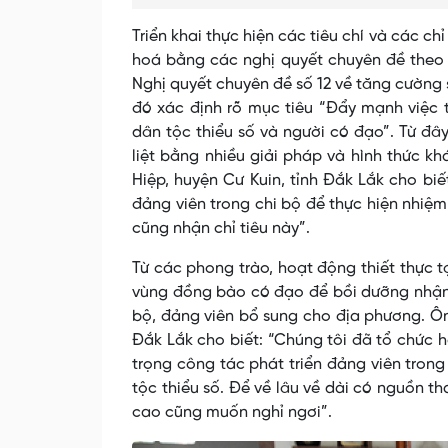
Triển khai thực hiện các tiêu chí và các c
hoá bằng các nghị quyết chuyên đề theo 
Nghị quyết chuyên đề số 12 về tăng cường 
đó xác định rõ mục tiêu “Đẩy mạnh việc 
dân tộc thiểu số và người có đạo”. Từ đâ
liệt bằng nhiều giải pháp và hình thức k
Hiệp, huyện Cư Kuin, tỉnh Đắk Lắk cho bi
đảng viên trong chi bộ để thực hiện nhiệ
cũng nhận chỉ tiêu này”.
Từ các phong trào, hoạt động thiết thực 
vùng đồng bào có đạo để bồi dưỡng nhận
bộ, đảng viên bổ sung cho địa phương. Ôn
Đắk Lắk cho biết: “Chúng tôi đã tổ chức h
trọng công tác phát triển đảng viên tron
tộc thiểu số. Để về lâu về dài có nguồn t
cao cũng muốn nghỉ ngơi”.