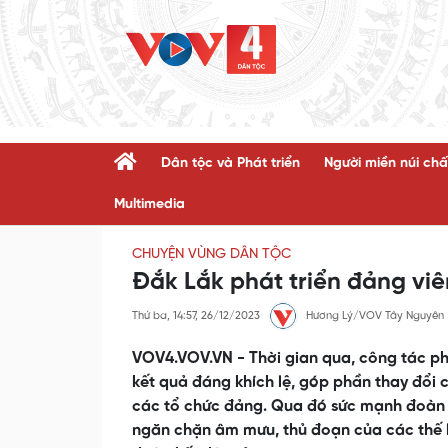
Dân tộc và Phát triển
Người miền núi chấ
Multimedia
CHUYỆN VÙNG DÂN TỘC
Đắk Lắk phát triển đảng vi
Thứ ba, 14:57, 26/12/2023
Hương Lý/VOV Tây Nguyên
VOV4.VOV.VN - Thời gian qua, công tác phá
kết quả đáng khích lệ, góp phần thay đổi 
các tổ chức đảng. Qua đó sức mạnh đoàn 
ngăn chặn âm mưu, thủ đoạn của các thế lự