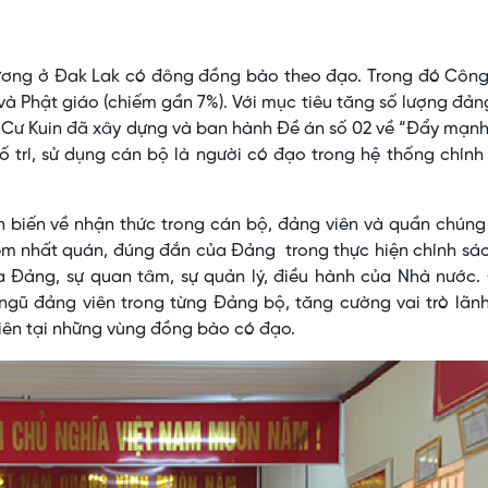
hương ở Đak Lak có đông đồng bào theo đạo. Trong đó Công
) và Phật giáo (chiếm gần 7%). Với mục tiêu tăng số lượng đản
y Cư Kuin đã xây dựng và ban hành Đề án số 02 về “Đẩy mạn
ố trí, sử dụng cán bộ là người có đạo trong hệ thống chính 
n biến về nhận thức trong cán bộ, đảng viên và quần chún
ểm nhất quán, đúng đắn của Đảng trong thực hiện chính sá
ủa Đảng, sự quan tâm, sự quản lý, điều hành của Nhà nước
ngũ đảng viên trong từng Đảng bộ, tăng cường vai trò lãn
iên tại những vùng đồng bào có đạo.