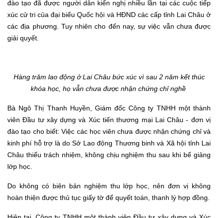
đào tạo đã được người dân kiến nghị nhiều lần tại các cuộc tiếp
xúc cử tri của đại biểu Quốc hội và HĐND các cấp tỉnh Lai Châu ở
các địa phương. Tuy nhiên cho đến nay, sự việc vẫn chưa được
giải quyết.
Hàng trăm lao động ở Lai Châu bức xúc vì sau 2 năm kết thúc
khóa học, họ vẫn chưa được nhận chứng chỉ nghề
Bà Ngô Thị Thanh Huyền, Giám đốc Công ty TNHH một thành
viên Đầu tư xây dựng và Xúc tiến thương mại Lai Châu - đơn vị
đào tạo cho biết: Việc các học viên chưa được nhận chứng chỉ và
kinh phí hỗ trợ là do Sở Lao động Thương binh và Xã hội tỉnh Lai
Châu thiếu trách nhiệm, không chịu nghiệm thu sau khi bế giảng
lớp học.
Do k
hông có biên bản nghiệm thu lớp học, nên đơn vị không
hoàn thiện được thủ tục giấy tờ để quyết toán, thanh lý hợp đồng.
Hiện tại,
Công ty TNHH một thành viên Đầu tư xây dựng và Xúc