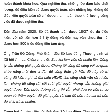
hoàn thành khóa học. Qua nghiệm thu, những lớp đảm bảo chất
lượng, đủ điều kiện sẽ được quyết toán; còn những lớp không đủ
điều kiện quyết toán sẽ chỉ được thanh toán theo khối lượng công
việc đã được nghiệm thu.
Đến đầu năm 2020, Sở đã thanh toán được 18/37 lớp đủ điều
kiện, với số tiền hơn 2,5 tỷ đồng và đến nay vẫn chưa thu hồi
được hơn 800 triệu đồng tiền tạm ứng.
Ông Trần Đỗ Công, Phó Giám đốc Sở Lao động Thương binh và
Xã hội tỉnh Lai Châu
cho biết
:
Sau khi làm việc rất nhiều lần
, C
ông
ty vẫn không giải quyết được. Chúng tôi cũng đã cùng với cơ quan
chức năng mời đơn vị đến để cùng tháo gỡ. Vấn đề này cử tri
cũng đã kiến nghị và đại biểu HĐND tỉnh cũng chất vấn rất nhiều
lần; chúng tôi cũng rất sốt ruột giải quyết nhưng vẫn không giải
quyết được. Đến bước đường cùng thì vẫn phải đưa vụ việc ra cơ
quan có thẩm quyền để giải quyết, rồi sau đó bên nào sai thì bên
đó chịu trách nhiệm.
Trong hai lần làm việc với lãnh đạo Sở Lao động, Thương binh và