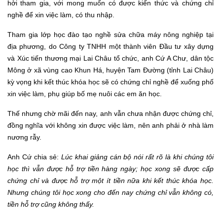
hởi tham gia, với mong muốn có được kiến thức và chứng chỉ
nghề để xin việc làm, có thu nhập.
T
ham gia lớp học đào tạo nghề sửa chữa máy nông nghiệp tại
địa phương, do Công ty TNHH một thành viên Đầu tư xây dựng
và Xúc tiến thương mại Lai Châu tổ chức, anh Cứ A Chư, dân tộc
Mông ở xã vùng cao Khun Há, huyện Tam Đường (tỉnh Lai Châu)
kỳ vọng khi kết thúc khóa học sẽ có chứng chỉ nghề để xuống phố
xin việc làm, phụ giúp bố mẹ nuôi các em ăn học.
Thế nhưng chờ mãi đến nay, anh vẫn chưa nhận được chứng chỉ,
đồng nghĩa với không xin được việc làm, nên anh phải ở nhà làm
nương rẫy.
A
nh Cứ
chia sẻ:
Lúc khai giảng cán bộ nói rất rõ là khi chúng tôi
học thì vẫn được hỗ trợ tiền hàng ngày; học xong sẽ được cấp
chứng chỉ và được hỗ trợ một ít tiền nữa khi kết thúc khóa học.
Nhưng chúng tôi học xong cho đến nay chứng chỉ vẫn không có,
tiền hỗ trợ cũng không thấy.