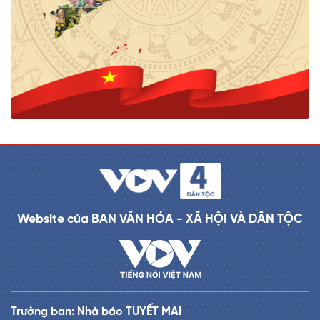
Website của BAN VĂN HÓA - XÃ HỘI VÀ DÂN TỘC
Trưởng ban: Nhà báo TUYẾT MAI