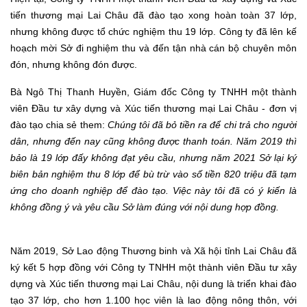
tiến thương mại Lai Châu đã đào tạo xong hoàn toàn 37 lớp,
nhưng không được tổ chức nghiệm thu 19 lớp.
Công ty
đã lên kế
hoạch mời Sở đi nghiệm thu và đến tận nhà cán bộ chuyên môn
đón, nhưng không đón được.
Bà Ngô Thị Thanh Huyền, Giám đốc Công ty TNHH một thành
viên Đầu tư xây dựng và Xúc tiến thương mại Lai Châu - đơn vị
đào tạo chia sẻ them
:
Chúng tôi đã bỏ tiền ra để chi trả cho người
dân, nhưng đến nay cũng không được thanh toán. Năm 2019 thì
bảo là 19 lớp đấy không đạt yêu cầu, nhưng năm 2021 Sở lại ký
biên bản nghiệm thu 8 lớp để bù trừ vào số tiền 820 triệu đã tạm
ứng cho doanh nghiệp để đào tạo. Việc này tôi đã có ý kiến là
không đồng ý và yêu cầu Sở làm đúng với nội dung hợp đồng.
N
ăm 2019, Sở Lao động Thương binh và Xã hội tỉnh Lai Châu đã
ký kết 5 hợp đồng với Công ty TNHH một thành viên Đầu tư xây
dựng và Xúc tiến thương mại Lai Châu, nội dung là triển khai đào
tạo 37 lớp, cho hơn 1.100 học viên là lao động nông thôn, với