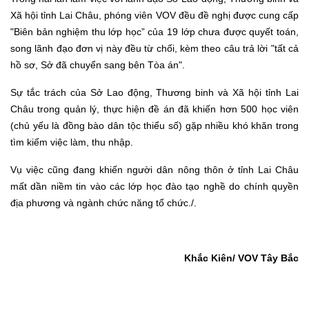
Xã hội tỉnh Lai Châu, phóng viên VOV đều đề nghị được cung cấp
"Biên bản nghiệm thu lớp học” của 19 lớp chưa được quyết toán,
song lãnh đạo đơn vị này đều từ chối, kèm theo câu trả lời "tất cả
hồ sơ, Sở đã chuyển sang bên Tòa án".
S
ự tắc trách của Sở Lao động, Thương binh và Xã hội tỉnh Lai
Châu trong quản lý, thực hiện đề án đã khiến hơn 500 học viên
(chủ yếu là đồng bào dân tộc thiểu số) gặp nhiều khó khăn trong
tìm kiếm việc làm, thu nhập.
Vụ việc cũng đang khiến người dân nông thôn ở tỉnh Lai Châu
mất dần niềm tin vào các lớp học đào tạo nghề do chính quyền
địa phương và ngành chức năng tổ chức./.
Khắc Kiên/ VOV
Tây Bắc