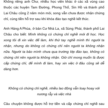
Không riêng anh Chư, nhiều học viên khác ở các xã vùng cao
thuộc các huyện Tam Đường, Phong Thổ, Sìn Hồ và thành phố
Lai Châu cũng 2 năm mòn mỏi, song vẫn chưa được nhận chứng
chỉ, cùng tiền hỗ trợ sau khi khóa đào tạo nghề kết thúc.
Anh Hảng A Phùa, ở bản Cư Nhà La, xã Sùng Phài, thành phố Lai
Châu
cho biết
:
Mình không có chứng chỉ nghề mới đi học. Học
xong tôi đi xin việc để làm, khi thử tay nghề mình thì người ta
nhận, nhưng do không có chứng chỉ nên người ta không nhận
nữa. Người ta bảo mình chưa qua trường lớp đào tạo, không có
chứng chỉ nên người ta không nhận. Giờ chỉ mong muốn là được
cấp chứng chỉ, để mình đi làm, hay xin việc ở đâu cũng sẽ dễ
dàng hơn.
K
hông có chứng chỉ nghề, nhiều lao động vẫn loay hoay với
nương rẫy và việc nhà
Câu chuyện không được hỗ trợ tiền và cấp chứng chỉ nghề sau