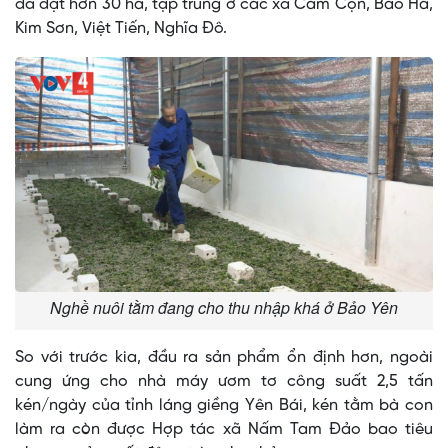
đã đạt hơn 30 ha, tập trung ở các xã Cam Cọn, Bảo Hà,
Kim Sơn, Việt Tiến, Nghĩa Đô.
Nghề nuôi tằm đang cho thu nhập khá ở Bảo Yên
So với trước kia, đầu ra sản phẩm ổn định hơn, ngoài
cung ứng cho nhà máy ươm tơ công suất 2,5 tấn
kén/ngày của tỉnh láng giềng Yên Bái, kén tằm bà con
làm ra còn được Hợp tác xã Nấm Tam Đảo bao tiêu