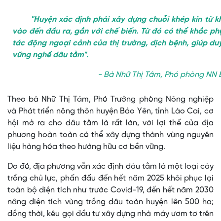
"Huyện xác định phải xây dựng chuỗi khép kín từ k
vào đến đầu ra, gắn với chế biến. Từ đó có thể khắc p
tác động ngoại cảnh của thị trường, dịch bệnh, giúp duy
vững nghề dâu tằm".
- Bà Nhữ Thị Tâm,
Phó phòng NN 
Theo bà Nhữ Thị Tâm, Phó Trưởng phòng Nông nghiệp
và Phát triển nông thôn huyện Bảo Yên, tỉnh Lào Cai, cơ
hội mở ra cho dâu tằm là rất lớn, với lợi thế của địa
phương hoàn toàn có thể xây dựng thành vùng nguyên
liệu hàng hóa theo hướng hữu cơ bền vững.
Do đó, địa phương vẫn xác định dâu tằm là một loại cây
trồng chủ lực, phấn đấu đến hết năm 2025 khôi phục lại
toàn bộ diện tích như trước Covid-19, đến hết năm 2030
nâng diện tích vùng trồng dâu toàn huyện lên 500 ha;
đồng thời, kêu gọi đầu tư xây dựng nhà máy ươm tơ trên