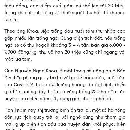
triệu đồng, cao điểm cuối năm có thể lên tới 20 triệu,
trong khi chi phí giống và thuê người thu hái chỉ khoảng
3 triệu.
Theo ông Khoa, việc trồng dâu nuôi tằm thu nhập cao
gấp nhiều lần trồng ngô. Cùng diện tích đất, nếu trồng
ngô sẽ có thu hoạch khoảng 3 – 4 tấn, bán giá 6.000 -
7.000 đồng/kg, thu về hơn 20 triệu cũng chỉ ngang với
một lứa tằm.
Ông Nguyễn Ngọc Khoa là một trong số nông hộ ở Bảo
Yên tiên phong quay trở lại với nghề trồng dâu, nuôi tằm
sau Covid-19. Trước đó, khủng hoảng do đại dịch khiến
giá tằm xuống đáy, toàn bộ vùng trồng 250 ha dâu của
huyện sau nhiều năm gây dựng gần như bị phá bỏ.
Hơn 1 năm nay, thị trường bình ổn trở lại, một số hộ nông
dân rục rịch quay trở lại với nghề cũng như tham gia
mới, giúp diện tích dâu của huyện dần khôi phục, hiện