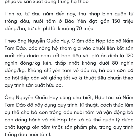
phục vụ sản xuất đông trùng hạ thảo.
Tính ra, từ đầu năm đến nay, thu nhập bình quân từ
trồng dâu, nuôi tằm ở Bảo Yên đạt gần 150 triệu
đồng/ha, trừ chi phí lãi khoảng 70 triệu.
Theo ông Nguyễn Quốc Huy, Giám đốc Hợp tác xã Nấm
Tam Đảo, các nông hộ tham gia vào chuỗi liên kết sản
xuất đều được cam kết bao tiêu với giá ổn định là 120
nghìn đồng/kg kén, thấp nhất không dưới 80 nghìn
đồng/kg. Không chỉ yên tâm về đầu ra, bà con còn có
cơ hội tiếp cận với giống tốt và kĩ thuật tiêu chuẩn theo
quy trình sản xuất hữu cơ.
Ông Nguyễn Quốc Huy cũng cho biết, Hợp tác xã Nấm
Tam Đảo đã xây dựng quy trình, kĩ thuật, cách thức làm
cụ thể cho bà con trồng dâu nuôi tằm và vận động bà
con đồng hành và để Hợp tác xã có thể quản lý được
chất lượng kén tằm (một sản phẩm phụ trong quy trình
trồng dâu nuôi tằm).