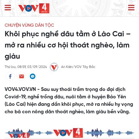
CHUYỆN VÙNG DÂN TỘC
Khôi phục nghề dâu tằm ở Lào Cai –
mở ra nhiều cơ hội thoát nghèo, làm
giàu
Thứ ba, 08:59, 03/09/2024
An Kiên/VOV Tây Bắc
VOV4.VOV.VN - Sau suy thoái trầm trọng do đại dịch
Covid-19, nghề trồng dâu, nuôi tằm ở huyện Bảo Yên
(Lào Cai) hiện đang dần khôi phục, mở ra nhiều hy vọng
cho bà con nông dân thoát nghèo, làm giàu bền vững.