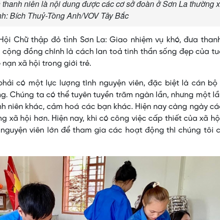
 thanh niên là nội dung được các cơ sở đoàn ở Sơn La thường 
Ảnh: Bích Thuỷ-Tòng Anh/VOV Tây Bắc
ội Chữ thập đỏ tỉnh Sơn La: Giao nhiệm vụ khó, đưa thanh
 cộng đồng chính là cách lan toả tinh thần sống đẹp của tuổ
nạn xã hội trong giới trẻ.
hải có một lực lượng tình nguyện viên, đặc biệt là cán b
ơng. Chúng ta có thể tuyên tuyền trăm ngàn lần, nhưng một l
anh niên khác, cảm hoá các bạn khác. Hiện nay càng ngày c
 xã hội hơn. Hiện nay, khi có công việc cấp thiết của xã hộ
h nguyện viên lớn để tham gia các hoạt động thì chúng tôi 