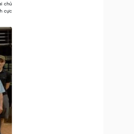
ai chủ
ch cực