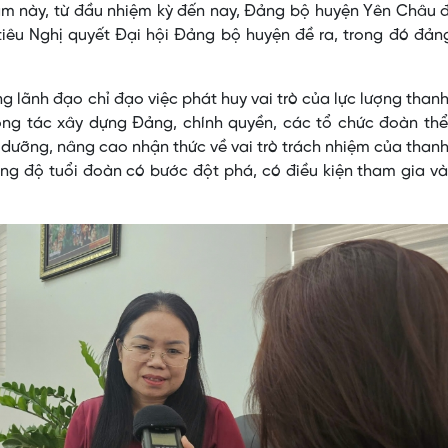
àm này, từ đầu nhiệm kỳ đến nay, Đảng bộ huyện Yên Châu 
tiêu Nghị quyết Đại hội Đảng bộ huyện đề ra, trong đó đản
g lãnh đạo chỉ đạo việc phát huy vai trò của lực lượng thanh
công tác xây dựng Đảng, chính quyền, các tổ chức đoàn th
dưỡng, nâng cao nhận thức về vai trò trách nhiệm của thanh
rong độ tuổi đoàn có bước đột phá, có điều kiện tham gia v