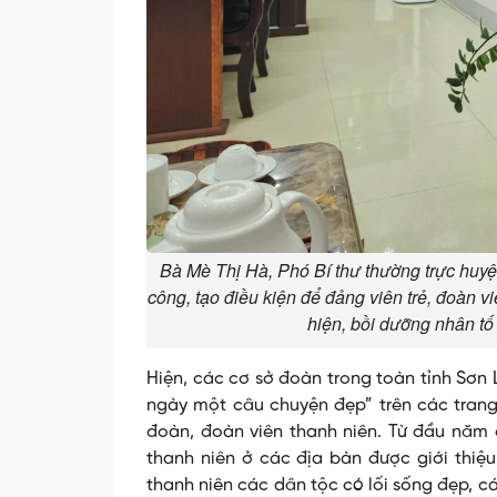
Bà Mè Thị Hà, Phó Bí thư thường trực huy
công, ​​​​​tạo điều kiện để đảng viên trẻ, đoà
hiện, bồi dưỡng nhân t
Hiện, các cơ sở đoàn trong toàn tỉnh Sơn 
ngày một câu chuyện đẹp” trên các tran
đoàn, đoàn viên thanh niên. Từ đầu năm 
thanh niên ở các địa bàn được giới thiệu
thanh niên các dân tộc có lối sống đẹp, cá