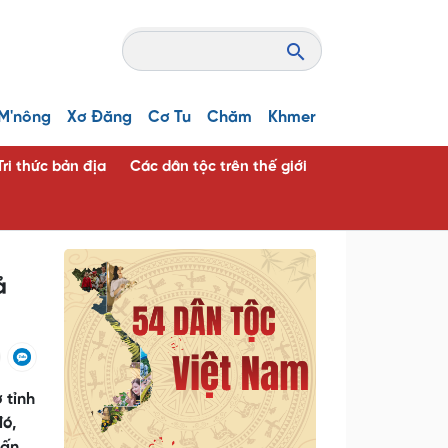
M'nông
Xơ Đăng
Cơ Tu
Chăm
Khmer
Tri thức bản địa
Các dân tộc trên thế giới
ả
 tỉnh
đó,
hấn