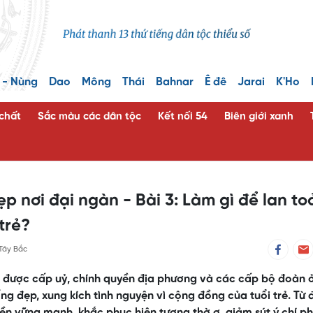
 - Nùng
Dao
Mông
Thái
Bahnar
Ê đê
Jarai
K'Ho
 chất
Sắc màu các dân tộc
Kết nối 54
Biên giới xanh
p nơi đại ngàn - Bài 3: Làm gì để lan to
trẻ?
Tây Bắc
 được cấp uỷ, chính quyền địa phương và các cấp bộ đoàn ở
ống đẹp, xung kích tình nguyện vì cộng đồng của tuổi trẻ. Từ 
ền vững mạnh, khắc phục hiện tượng thờ ơ, giảm sút ý chí p