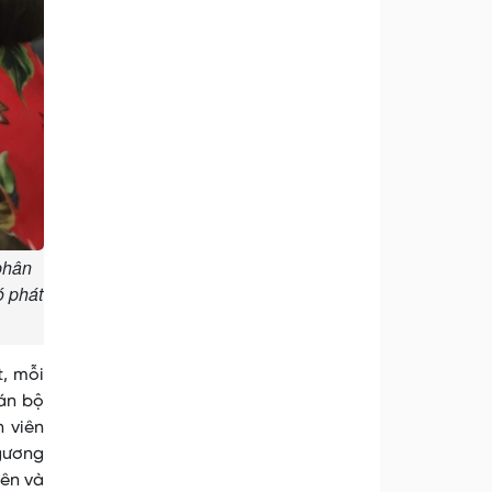
phân
ó phát
t, mỗi
án bộ
n viên
 gương
iên và