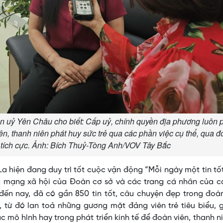
ện uỷ Yên Châu cho biết: Cấp uỷ, chính quyền địa phương luôn 
n viên, thanh niên phát huy sức trẻ qua các phần việc cụ thể, qua đ
ố tích cực. Ảnh: Bích Thuỷ-Tòng Anh/VOV Tây Bắc
La hiện đang duy trì tốt cuộc vận động “Mỗi ngày một tin tố
g mạng xã hội của Đoàn cơ sở và các trang cá nhân của c
đến nay, đã có gần 850 tin tốt, câu chuyện đẹp trong đoà
, từ đó lan toả những gương mặt đảng viên trẻ tiêu biểu,
c mô hình hay trong phát triển kinh tế để đoàn viên, thanh n