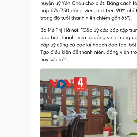
huyện uỷ Yên Châu cho biết: Bằng cách l
nạp 676/750 đảng viên, đạt trên 90% chỉ 
trong độ tuổi thanh niên chiếm gần 63%.
Bà Mè Thị Hà nói: “Cấp uỷ các cấp tập trun
đặc biệt thanh niên là đảng viên trong 
cấp uỷ cũng có các kế hoạch đào tạo, bồi 
Tạo điều kiện để thanh niên, đảng viên t
huy sức trẻ”.