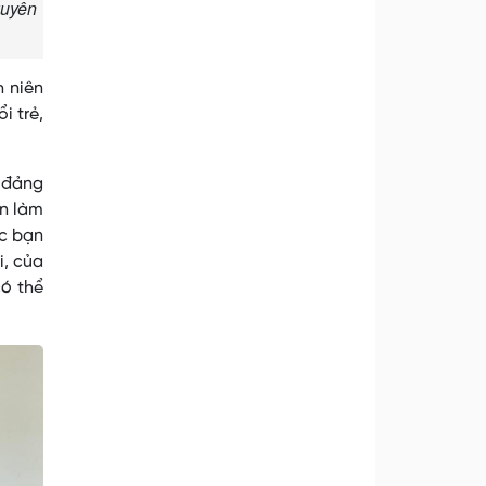
xuyên
 niên
i trẻ,
ộ đảng
ần làm
ác bạn
i, của
có thể