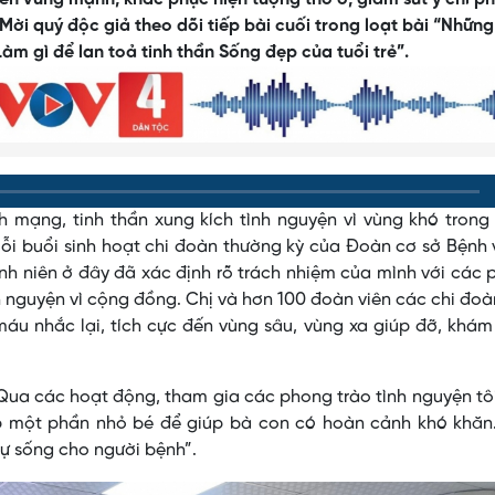
Mời quý độc giả theo dõi tiếp bài cuối trong loạt bài “Những
àm gì để lan toả tinh thần Sống đẹp của tuổi trẻ”.
h mạng, tinh thần xung kích tình nguyện vì vùng khó tron
mỗi buổi sinh hoạt chi đoàn thường kỳ của Đoàn cơ sở Bệnh 
anh niên ở đây đã xác định rõ trách nhiệm của mình với các
nh nguyện vì cộng đồng. Chị và hơn 100 đoàn viên các chi đoà
áu nhắc lại, tích cực đến vùng sâu, vùng xa giúp đỡ, khá
“Qua các hoạt động, tham gia các phong trào tình nguyện tô
góp một phần nhỏ bé để giúp bà con có hoàn cảnh khó khăn
sự sống cho người bệnh”.