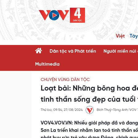
Việt
Tày
Dân tộc và Phát triển
Người miền núi
Multimedia
CHUYỆN VÙNG DÂN TỘC
Loạt bài: Những bông hoa đẹ
tinh thần sống đẹp của tuổi 
Thứ ba, 09:54, 27/08/2024
Bích Thuỷ-Tòng Anh/VOV 
VOV4.VOV.VN: Nhiều giải pháp đã và đang
Sơn La triển khai nhằm lan toả tinh thần s
phát huy sức trẻ xây dựng Đảng, chính quy