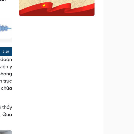
Remaining
-6:16
g đoàn
Time
viện y
 phong
n trực
m chữa
i thấy
. Qua