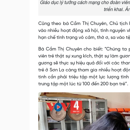
Giáo dục lý tưởng cách mạng cho đoàn viên
triển khai. 
Cũng theo bà Cầm Thị Chuyên, Chủ tịch H
vào nhiều hoạt động xã hội, tình nguyện vì
hạn chế tình trạng vô cảm, thờ ơ, sa vào tệ 
Bà Cầm Thị Chuyên cho biết: “Chúng ta p
viên trẻ thật sự xung kích, thật sự làm gư
gương sẽ thực sự hiệu quả đối với các th
trẻ ở Sơn La càng tham gia nhiều hoạt động
tinh cần phải triệu tập một lực lượng tìn
trưng tập một lúc từ 100 đến 200 bạn trẻ”.