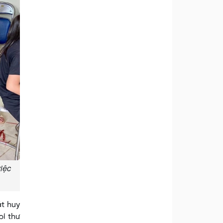
iệc
át huy
bí thư