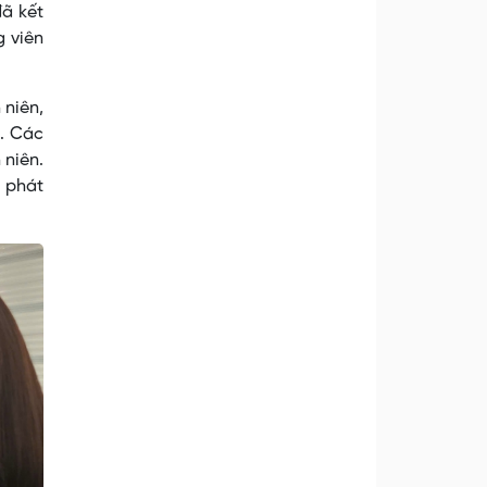
đã kết
g viên
 niên,
ể. Các
 niên.
à phát