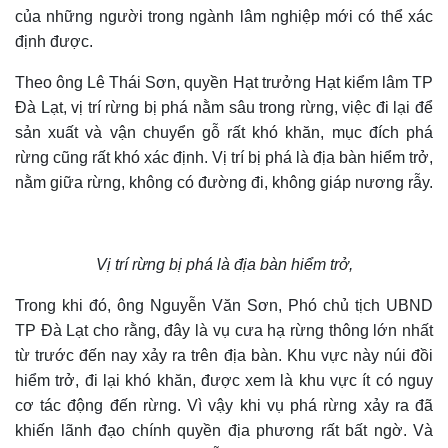
của những người trong ngành lâm nghiệp mới có thể xác
định được.
Theo ông Lê Thái Sơn, quyền Hạt trưởng Hạt kiểm lâm TP
Đà Lạt, vị trí rừng bị phá nằm sâu trong rừng, việc đi lại để
sản xuất và vận chuyển gỗ
rất
kh
ó khăn
, mục đích phá
rừng
cũng
rất khó xác định. Vị trí bị phá là địa bàn hiểm trở,
nằm giữa rừng, không có đường đi, không giáp nương rẫy.
Vị trí rừng bị phá là địa bàn hiểm trở,
Trong khi đó, ông Nguyễn Văn Sơn, Phó chủ tịch UBND
TP Đà Lạt cho rằng, đây là vụ cưa hạ rừng thông lớn nhất
từ trước đến nay xảy ra trên địa bàn. Khu vực này núi đồi
hiểm trở, đi lại khó khăn, được xem là khu vực ít có nguy
cơ tác động đến rừng. Vì vậy khi vụ phá rừng xảy ra đã
khiến lãnh đạo chính quyền địa phương rất bất ngờ. Và