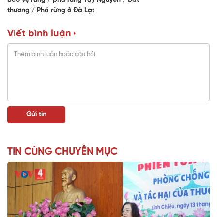
bảo vệ rừng
phá rừng Tây Nguyên
bất
thương
Phá rừng ở Đà Lạt
Viết bình luận
TIN CÙNG CHUYÊN MỤC