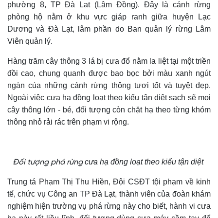
phường 8, TP Đà Lạt (Lâm Đồng). Đây là cánh rừng
phòng hộ nằm ở khu vực giáp ranh giữa huyện Lạc
Dương và Đà Lạt, lâm phần do Ban quản lý rừng Lâm
Viên quản lý.
Hàng trăm cây thông 3 lá bị cưa đổ nằm la liệt tại một triền
đồi cao, chung quanh được bao bọc bởi màu xanh ngút
ngàn của những cánh rừng thông tươi tốt và tuyệt đẹp.
N
goài
việc
cưa hạ đồng loạt theo kiểu tận diệt sạch sẽ mọi
cây thông lớn - bé, đối tượng còn chặt hạ theo từng khóm
thông nhỏ rải rác trên phạm vi rộng.
cưa hạ đồng loạt theo kiểu tận diệt
Đối tượng phá rừng
Trung tá Phạm Thị Thu Hiền, Đội CSĐT tội phạm về kinh
tế, chức vụ Công an TP Đà Lạt, thành viên của đoàn khám
nghiệm hiện trường vụ phá rừng này
cho biết
, hành vi cưa