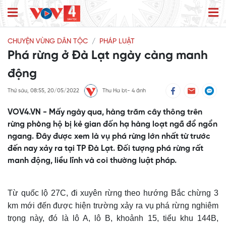
CHUYỆN VÙNG DÂN TỘC
PHÁP LUẬT
Phá rừng ở Đà Lạt ngày càng manh
động
Thứ sáu, 08:55, 20/05/2022
Thu Ha bt- 4 ảnh
VOV4.VN - Mấy ngày qua, hàng trăm cây thông trên
rừng phòng hộ bị kẻ gian đốn hạ hàng loạt ngã đổ ngổn
ngang. Đây được xem là vụ phá rừng lớn nhất từ trước
đến nay xảy ra tại TP Đà Lạt. Đối tượng phá rừng rất
manh động, liều lĩnh và coi thường luật pháp.
Từ quốc lộ 27C, đi xuyên rừng theo hướng Bắc chừng 3
km mới đến được hiện trường xảy ra vụ phá rừng nghiêm
trọng này,
đó
là lô A, lô B, khoảnh 15, tiểu khu 144B,