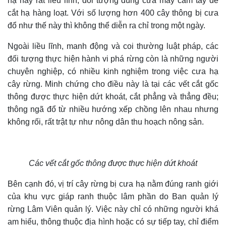
hạ này rất liều lĩnh, đối tượng dùng cưa máy cầm tay để
cắt hạ hàng loạt. Với số lượng hơn 400 cây thông bị cưa
đổ như thế này thì không thể diễn ra chỉ trong một ngày.
Ngoài liều lĩnh, manh động và coi thường luật pháp, các
đối tượng thực hiện hành vi phá rừng còn là những người
chuyên nghiệp, có nhiều kinh nghiệm trong việc cưa hạ
cây rừng. Minh chứng
cho
điều này là tại các vết cắt gốc
thông được thực hiện dứt khoát, cắt phẳng và thẳng đều;
thông ngã đổ từ nhiều hướng xếp chồng lên nhau nhưng
không rối, rất trật tự như nông dân thu hoạch nông sản.
Các vết cắt gốc thông được thực hiện dứt khoát
Bên cạnh đó, vị trí cây rừng bị cưa hạ nằm đúng ranh giới
của khu vực giáp ranh thuộc lâm phần do Ban quản lý
rừng Lâm Viên quản lý. Việc này chỉ có những người khá
am hiểu, thông thuộc địa hình hoặc có sự tiếp tay, chỉ điểm