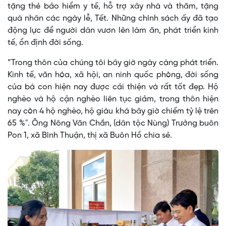
tặng thẻ bảo hiểm y tế, hỗ trợ xây nhà và thăm, tặng
quà nhân các ngày lễ, Tết. Những chính sách ấy đã tạo
động lực để người dân vươn lên làm ăn, phát triển kinh
tế, ổn định đời sống.
“Trong thôn của chúng tôi bây giờ ngày càng phát triển.
Kinh tế, văn hóa, xã hội, an ninh quốc phòng, đời sống
của bà con hiện nay được cải thiện và rất tốt đẹp. Hộ
nghèo và hộ cận nghèo liên tục giảm, trong thôn hiện
nay còn 4 hộ nghèo, hộ giàu khá bây giờ chiếm tỷ lệ trên
65 %". Ông Nông Văn Chắn, (dân tộc Nùng) Trưởng buôn
Pon 1, xã Bình Thuận, thị xã Buôn Hồ chia sẻ.