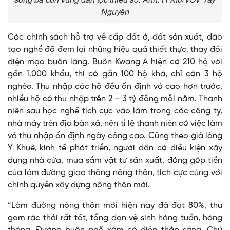
Nguyên
Các chính sách hỗ trợ về cấp đất ở, đất sản xuất, đào
tạo nghề đã đem lại những hiệu quả thiết thực, thay đổi
diện mạo buôn làng. Buôn Kwang A hiện có 210 hộ với
gần 1.000 khẩu, thì có gần 100 hộ khá, chỉ còn 3 hộ
nghèo. Thu nhập các hộ đều ổn định và cao hơn trước,
nhiều hộ có thu nhập trên 2 – 3 tỷ đồng mỗi năm. Thanh
niên sau học nghề tích cực vào làm trong các công ty,
nhà máy trên địa bàn xã, nên tỉ lệ thanh niên có việc làm
và thu nhập ổn định ngày càng cao. Cũng theo già làng
Y Khuê, kinh tế phát triển, người dân có điều kiện xây
dựng nhà cửa, mua sắm vật tư sản xuất, đóng góp tiền
của làm đường giao thông nông thôn, tích cực cùng với
chính quyền xây dựng nông thôn mới.
“Làm đường nông thôn mới hiện nay đã đạt 80%, thu
gom rác thải rất tốt, tổng dọn vệ sinh hàng tuần, hàng