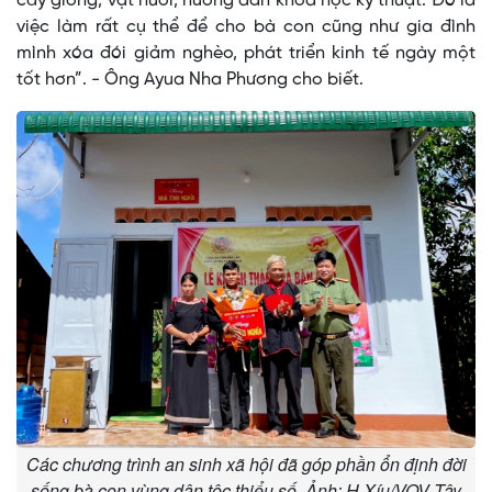
cây giống, vật nuôi, hướng dẫn khoa học kỹ thuật. Đó là
việc làm rất cụ thể để cho bà con cũng như gia đình
mình xóa đói giảm nghèo, phát triển kinh tế ngày một
tốt hơn”. - Ông Ayua Nha Phương cho biết.
Các chương trình an sinh xã hội đã góp phần ổn định đời
sống bà con vùng dân tộc thiểu số. Ảnh: H Xíu/VOV Tây