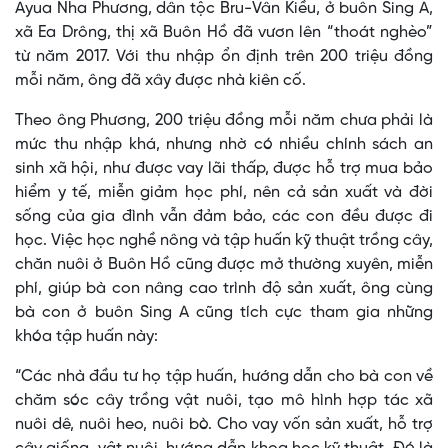
Ayua Nha Phương, dân tộc Bru-Vân Kiều, ở buôn Sing A,
xã Ea Drông, thị xã Buôn Hồ đã vươn lên “thoát nghèo”
từ năm 2017. Với thu nhập ổn định trên 200 triệu đồng
mỗi năm, ông đã xây được nhà kiên cố.
Theo ông Phương, 200 triệu đồng mỗi năm chưa phải là
mức thu nhập khá, nhưng nhờ có nhiều chính sách an
sinh xã hội, như được vay lãi thấp, được hỗ trợ mua bảo
hiểm y tế, miễn giảm học phí, nên cả sản xuất và đời
sống của gia đình vẫn đảm bảo, các con đều được đi
học. Việc học nghề nông và tập huấn kỹ thuật trồng cây,
chăn nuôi ở Buôn Hồ cũng được mở thường xuyên, miễn
phí, giúp bà con nâng cao trình độ sản xuất, ông cùng
bà con ở buôn Sing A cũng tích cực tham gia những
khóa tập huấn này:
“Các nhà đầu tư họ tập huấn, hướng dẫn cho bà con về
chăm sóc cây trồng vật nuôi, tạo mô hình hợp tác xã
nuôi dê, nuôi heo, nuôi bò. Cho vay vốn sản xuất, hỗ trợ