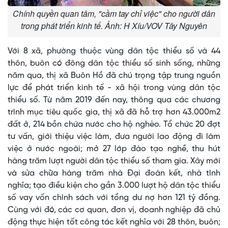
Chính quyền quan tâm, "cầm tay chỉ việc" cho người dân
trong phát triển kinh tế. Ảnh: H Xíu/VOV Tây Nguyên
Với 8 xã, phường thuộc vùng dân tộc thiểu số và 44
thôn, buôn có đông dân tộc thiểu số sinh sống, những
năm qua, thị xã Buôn Hồ đã chú trọng tập trung nguồn
lực để phát triển kinh tế - xã hội trong vùng dân tộc
thiểu số. Từ năm 2019 đến nay, thông qua các chương
trình mục tiêu quốc gia, thị xã đã hỗ trợ hơn 43.000m2
đất ở, 214 bồn chứa nước cho hộ nghèo. Tổ chức 20 đợt
tư vấn, giới thiệu việc làm, đưa người lao động đi làm
việc ở nước ngoài; mở 27 lớp đào tạo nghề, thu hút
hàng trăm lượt người dân tộc thiểu số tham gia. Xây mới
và sửa chữa hàng trăm nhà Đại đoàn kết, nhà tình
nghĩa; tạo điều kiện cho gần 3.000 lượt hộ dân tộc thiểu
số vay vốn chính sách với tổng dư nợ hơn 121 tỷ đồng.
Cùng với đó, các cơ quan, đơn vị, doanh nghiệp đã chủ
động thực hiện tốt công tác kết nghĩa với 28 thôn, buôn;