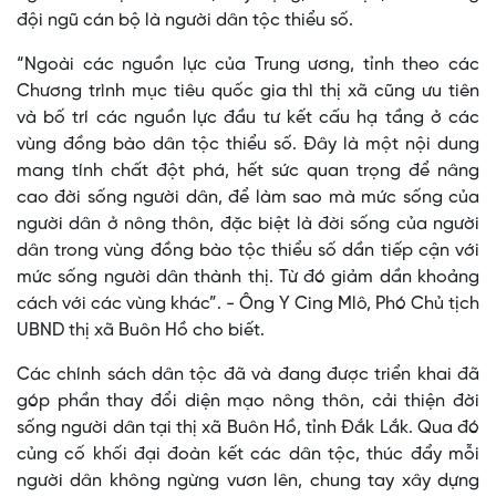
đội ngũ cán bộ là người dân tộc thiểu số.
“Ngoài các nguồn lực của Trung ương, tỉnh theo các
Chương trình mục tiêu quốc gia thì thị xã cũng ưu tiên
và bố trí các nguồn lực đầu tư kết cấu hạ tầng ở các
vùng đồng bào dân tộc thiểu số. Đây là một nội dung
mang tính chất đột phá, hết sức quan trọng để nâng
cao đời sống người dân, để làm sao mà mức sống của
người dân ở nông thôn, đặc biệt là đời sống của người
dân trong vùng đồng bào tộc thiểu số dần tiếp cận với
mức sống người dân thành thị. Từ đó giảm dần khoảng
cách với các vùng khác”. - Ông Y Cing Mlô, Phó Chủ tịch
UBND thị xã Buôn Hồ cho biết.
Các chính sách dân tộc đã và đang được triển khai đã
góp phần thay đổi diện mạo nông thôn, cải thiện đời
sống người dân tại thị xã Buôn Hồ, tỉnh Đắk Lắk. Qua đó
củng cố khối đại đoàn kết các dân tộc, thúc đẩy mỗi
người dân không ngừng vươn lên, chung tay xây dựng