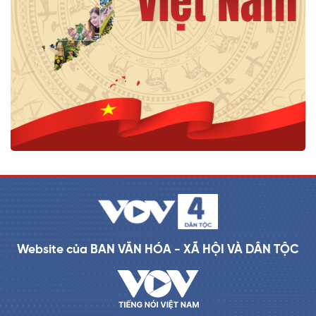
Website của BAN VĂN HÓA - XÃ HỘI VÀ DÂN TỘC