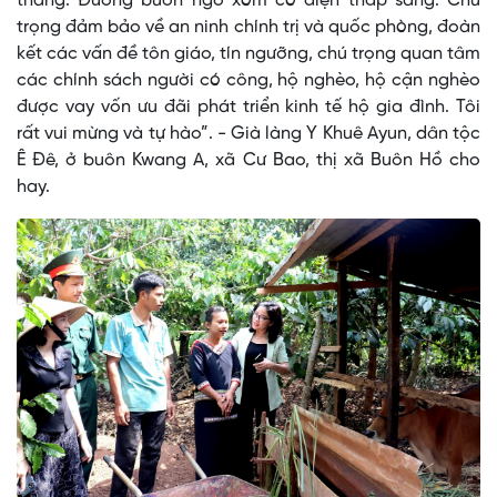
tháng. Đường buôn ngõ xóm có điện thắp sáng. Chú
trọng đảm bảo về an ninh chính trị và quốc phòng, đoàn
kết các vấn đề tôn giáo, tín ngưỡng, chú trọng quan tâm
các chính sách người có công, hộ nghèo, hộ cận nghèo
được vay vốn ưu đãi phát triển kinh tế hộ gia đình. Tôi
rất vui mừng và tự hào”. - Già làng Y Khuê Ayun, dân tộc
Ê Đê, ở buôn Kwang A, xã Cư Bao, thị xã Buôn Hồ cho
hay.