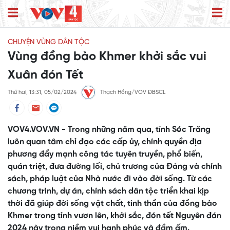
CHUYỆN VÙNG DÂN TỘC
Vùng đồng bào Khmer khởi sắc vui
Xuân đón Tết
Thứ hai, 13:31, 05/02/2024
Thạch Hồng/VOV ĐBSCL
VOV4.VOV.VN - Trong những năm qua, tỉnh Sóc Trăng
luôn quan tâm chỉ đạo các cấp ủy, chính quyền địa
phương đẩy mạnh công tác tuyên truyền, phổ biến,
quán triệt, đưa đường lối, chủ trương của Đảng và chính
sách, pháp luật của Nhà nước đi vào đời sống. Từ các
chương trình, dự án, chính sách dân tộc triển khai kịp
thời đã giúp đời sống vật chất, tinh thần của đồng bào
Khmer trong tỉnh vươn lên, khởi sắc, đón tết Nguyên đán
2024 này trong niềm vui hạnh phúc và đầm ấm.