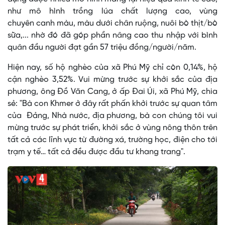
như mô hình trồng lúa chất lượng cao, vùng
chuyên canh màu, màu dưới chân ruộng, nuôi bò thịt/bò
sữa,... nhờ đó đã góp phần nâng cao thu nhập với bình
quân đầu người đạt gần 57 triệu đồng/người/năm.
Hiện nay, số hộ nghèo của xã Phú Mỹ chỉ còn 0,14%, hộ
cận nghèo 3,52%. Vui mừng trước sự khởi sắc của địa
phương, ông Đồ Văn Cang, ở ấp Đai Úi, xã Phú Mỹ, chia
sẻ: "Bà con Khmer ở đây rất phấn khởi trước sự quan tâm
của Đảng, Nhà nước, địa phương, bà con chúng tôi vui
mừng trước sự phát triển, khởi sắc ở vùng nông thôn trên
tất cả các lĩnh vực từ đường xá, trường học, điện cho tới
trạm y tế… tất cả đều được đầu tư khang trang".