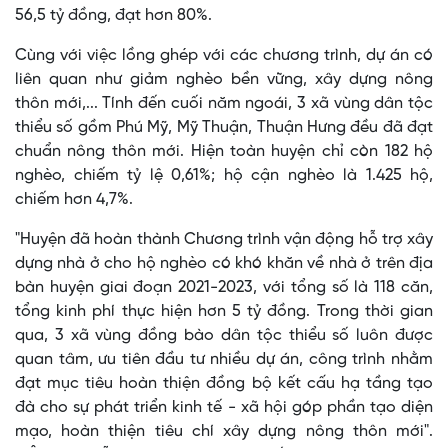
56,5 tỷ đồng, đạt hơn 80%.
Cùng với việc lồng ghép với các chương trình, dự án có
liên quan như giảm nghèo bền vững, xây dựng nông
thôn mới,... Tính đến cuối năm ngoái, 3 xã vùng dân tộc
thiểu số gồm Phú Mỹ, Mỹ Thuận, Thuận Hưng đều đã đạt
chuẩn nông thôn mới. Hiện toàn huyện chỉ còn 182 hộ
nghèo, chiếm tỷ lệ 0,61%; hộ cận nghèo là 1.425 hộ,
chiếm hơn 4,7%.
"Huyện đã hoàn thành Chương trình vận động hỗ trợ xây
dựng nhà ở cho hộ nghèo có khó khăn về nhà ở trên địa
bàn huyện giai đoạn 2021-2023, với tổng số là 118 căn,
tổng kinh phí thực hiện hơn 5 tỷ đồng. Trong thời gian
qua, 3 xã vùng đồng bào dân tộc thiểu số luôn được
quan tâm, ưu tiên đầu tư nhiều dự án, công trình nhằm
đạt mục tiêu hoàn thiện đồng bộ kết cấu hạ tầng tạo
đà cho sự phát triển kinh tế - xã hội góp phần tạo diện
mạo, hoàn thiện tiêu chí xây dựng nông thôn mới".