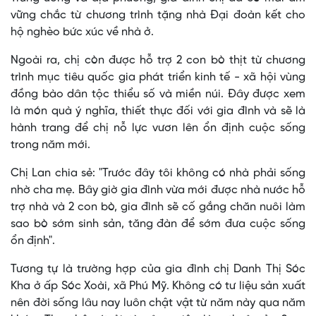
vững chắc từ chương trình tặng nhà Đại đoàn kết cho
hộ nghèo bức xúc về nhà ở.
Ngoài ra, chị còn được hỗ trợ 2 con bò thịt từ chương
trình mục tiêu quốc gia phát triển kinh tế - xã hội vùng
đồng bào dân tộc thiểu số và miền núi. Đây được xem
là món quà ý nghĩa, thiết thực đối với gia đình và sẽ là
hành trang để chị nỗ lực vươn lên ổn định cuộc sống
trong năm mới.
Chị Lan chia sẻ: "Trước đây tôi không có nhà phải sống
nhờ cha mẹ. Bây giờ gia đình vừa mới được nhà nước hỗ
trợ nhà và 2 con bò, gia đình sẽ cố gắng chăn nuôi làm
sao bò sớm sinh sản, tăng đàn để sớm đưa cuộc sống
ổn định".
Tương tự là trường hợp của gia đình chị Danh Thị Sóc
Kha ở ấp Sóc Xoài, xã Phú Mỹ. Không có tư liệu sản xuất
nên đời sống lâu nay luôn chật vật từ năm này qua năm