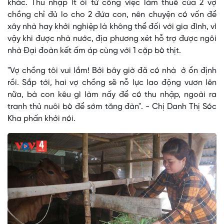
khác. Thu nhập ít ỏi từ công việc làm thuê của 2 vợ
chồng chỉ đủ lo cho 2 đứa con, nên chuyện có vốn để
xây nhà hay khởi nghiệp là không thể đối với gia đình, vì
vậy khi được nhà nước, địa phương xét hỗ trợ được ngôi
nhà Đại đoàn kết ấm áp cùng với 1 cặp bò thịt.
"Vợ chồng tôi vui lắm! Bởi bây giờ đã có nhà ở ổn định
rồi. Sắp tới, hai vợ chồng sẽ nỗ lực lao động vươn lên
nữa, bà con kêu gì làm nấy để có thu nhập, ngoài ra
tranh thủ nuôi bò để sớm tăng đàn". - Chị Danh Thị Sóc
Kha phấn khởi nói.