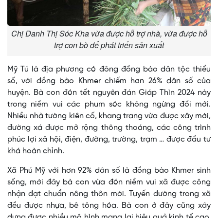
Chị Danh Thị Sóc Kha vừa được hỗ trợ nhà, vừa được hỗ
trợ con bò để phát triển sản xuất
Mỹ Tú là địa phương có đông đồng bào dân tộc thiểu
số, với đồng bào Khmer chiếm hơn 26% dân số của
huyện. Bà con đón tết nguyên đán Giáp Thìn 2024 này
trong niềm vui các phum sóc không ngừng đổi mới.
Nhiều nhà tường kiên cố, khang trang vừa được xây mới,
đường xá được mở rộng thông thoáng, các công trình
phúc lợi xã hội, điện, đường, trường, trạm … được đầu tư
khá hoàn chỉnh.
Xã Phú Mỹ với hơn 92% dân số là đồng bào Khmer sinh
sống, mới đây bà con vừa đón niềm vui xã được công
nhận đạt chuẩn nông thôn mới. Tuyến đường trong xã
đều được nhựa, bê tông hóa. Bà con ở đây cũng xây
dựng được nhiều mô hình mang lại hiệu quả kinh tế cao,