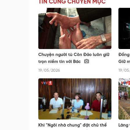
TIN CÙNG CHUYÊN MỤC
Chuyện người tù Côn Đảo luôn giữ
Đồng 
trọn niềm tin với Bác
Giữ m
19/05/2026
19/05
Khi "Ngôi nhà chung" đặt chủ thể
Làng 