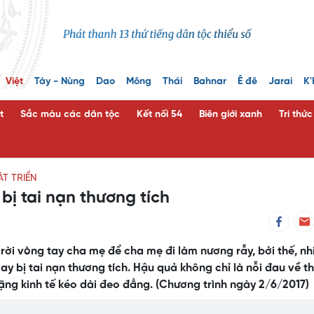
Việt
Tày - Nùng
Dao
Mông
Thái
Bahnar
Ê đê
Jarai
K'
t
Sắc màu các dân tộc
Kết nối 54
Biên giới xanh
Tri thứ
T TRIỂN
bị tai nạn thương tích
rời vòng tay cha mẹ để cha mẹ đi làm nương rẫy, bởi thế, nh
y bị tai nạn thương tích. Hậu quả không chỉ là nỗi đau về t
ặng kinh tế kéo dài đeo đẳng. (Chương trình ngày 2/6/2017)