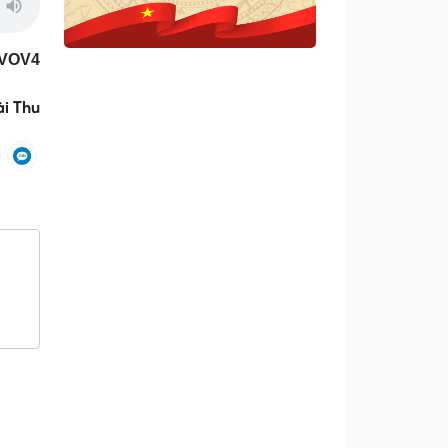
/VOV4
i Thu