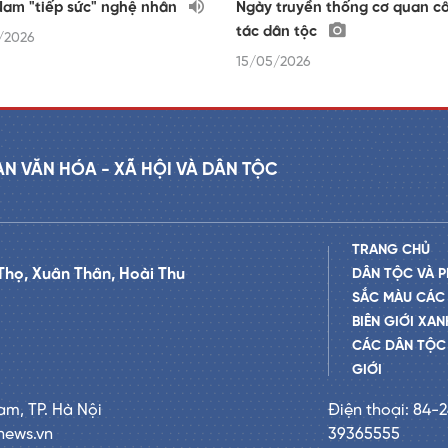
Nam "tiếp sức" nghệ nhân
Ngày truyền thống cơ quan c
tác dân tộc
/2026
15/05/2026
AN VĂN HÓA - XÃ HỘI VÀ DÂN TỘC
TRANG CHỦ
Thọ, Xuân Thân, Hoài Thu
DÂN TỘC VÀ P
SẮC MÀU CÁC
BIÊN GIỚI XAN
CÁC DÂN TỘC 
GIỚI
am, TP. Hà Nội
Điện thoại: 84-
news.vn
39365555