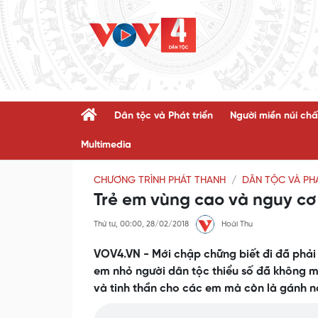
Dân tộc và Phát triển
Người miền núi chấ
Multimedia
CHƯƠNG TRÌNH PHÁT THANH
DÂN TỘC VÀ PHÁ
Trẻ em vùng cao và nguy cơ 
Thứ tư, 00:00, 28/02/2018
Hoài Thu
VOV4.VN - Mới chập chững biết đi đã phải 
em nhỏ người dân tộc thiểu số đã không ma
và tinh thần cho các em mà còn là gánh n