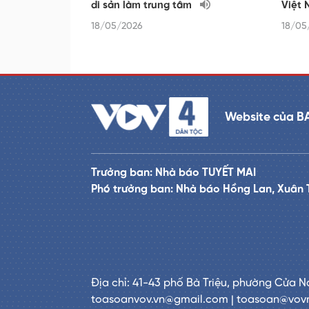
di sản làm trung tâm
Việt 
18/05/2026
18/05
Website của B
Trưởng ban: Nhà báo TUYẾT MAI
Phó trưởng ban: Nhà báo Hồng Lan, Xuân 
Địa chỉ: 41-43 phố Bà Triệu, phường Cửa N
toasoanvov.vn@gmail.com | toasoan@vov