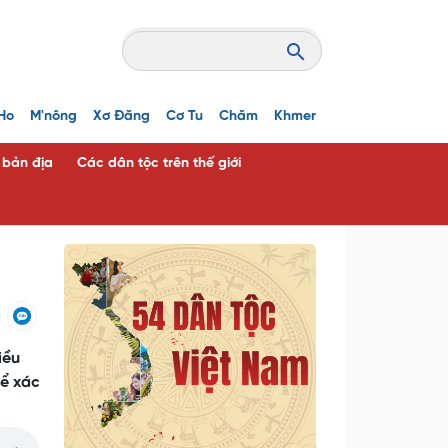
Ho
M'nông
Xơ Đăng
Cơ Tu
Chăm
Khmer
c bản địa
Các dân tộc trên thế giới
iều
hể xác