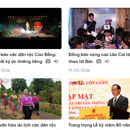
bào các dân tộc Cao Bằng:
Đồng bào vùng cao Lào Cai l
ãi ký ức thiêng liêng
theo lời Bác
/2026
19/05/2026
văn hóa du lịch các dân tộc
Trang trọng Lễ kỷ niệm 80 nă