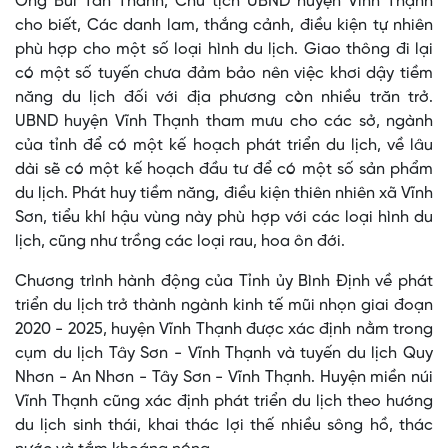
Ông Bùi Tấn Thành, Chủ tịch UBND huyện Vĩnh Thạnh
cho biết, Các danh lam, thắng cảnh, điều kiện tự nhiên
phù hợp cho một số loại hình du lịch. Giao thông đi lại
có một số tuyến chưa đảm bảo nên việc khơi dậy tiềm
năng du lịch đối với địa phương còn nhiều trăn trở.
UBND huyện Vĩnh Thạnh tham mưu cho các sở, ngành
của tỉnh để có một kế hoạch phát triển du lịch, về lâu
dài sẽ có một kế hoạch đầu tư để có một số sản phẩm
du lịch. Phát huy tiềm năng, điều kiện thiên nhiên xã Vĩnh
Sơn, tiểu khí hậu vùng này phù hợp với các loại hình du
lịch, cũng như trồng các loại rau, hoa ôn đới.
Chương trình hành động của Tỉnh ủy Bình Định về phát
triển du lịch trở thành ngành kinh tế mũi nhọn giai đoạn
2020 - 2025, huyện Vĩnh Thạnh được xác định nằm trong
cụm du lịch Tây Sơn - Vĩnh Thạnh và tuyến du lịch Quy
Nhơn - An Nhơn - Tây Sơn - Vĩnh Thạnh. Huyện miền núi
Vĩnh Thạnh cũng xác định phát triển du lịch theo hướng
du lịch sinh thái, khai thác lợi thế nhiều sông hồ, thác