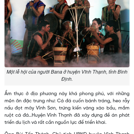
Một lễ hội của người Bana ở huyện Vĩnh Thạnh, tỉnh Bình
Định.
Ẩm thực ở địa phương này khá phong phú, với những
món ăn đặc trưng như: Cá đá cuốn bánh tráng, heo rẫy
nấu đọt mây Vĩnh Sơn, trứng kiến vàng xào bầu, mắm
ruột cá đá…Huyện Vĩnh Thạnh đã xây dựng đề án phát
triển du lịch và rất cần nguồn lực để triển khai.