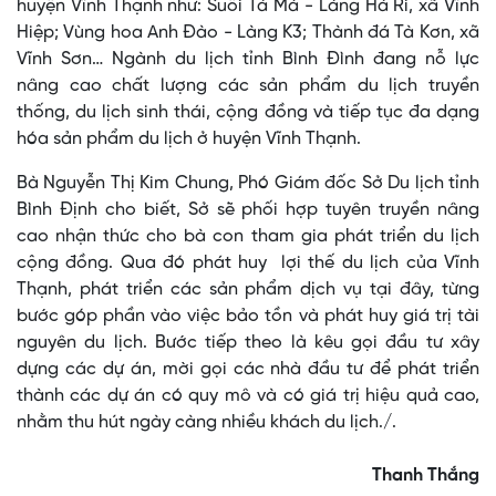
huyện Vĩnh Thạnh như: Suối Tà Má - Làng Hà Ri, xã Vĩnh
Hiệp; Vùng hoa Anh Đào - Làng K3; Thành đá Tà Kơn, xã
Vĩnh Sơn… Ngành du lịch tỉnh Bình Đình đang nỗ lực
nâng cao chất lượng các sản phẩm du lịch truyền
thống, du lịch sinh thái, cộng đồng và tiếp tục đa dạng
hóa sản phẩm du lịch ở huyện Vĩnh Thạnh.
Bà Nguyễn Thị Kim Chung, Phó Giám đốc Sở Du lịch tỉnh
Bình Định cho biết, Sở sẽ phối hợp tuyên truyền nâng
cao nhận thức cho bà con tham gia phát triển du lịch
cộng đồng. Qua đó phát huy lợi thế du lịch của Vĩnh
Thạnh, phát triển các sản phẩm dịch vụ tại đây, từng
bước góp phần vào việc bảo tồn và phát huy giá trị tài
nguyên du lịch. Bước tiếp theo là kêu gọi đầu tư xây
dựng các dự án, mời gọi các nhà đầu tư để phát triển
thành các dự án có quy mô và có giá trị hiệu quả cao,
nhằm thu hút ngày càng nhiều khách du lịch./.
Thanh Thắng