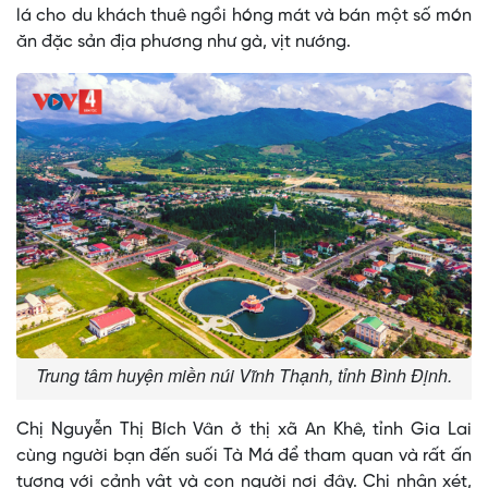
lá cho du khách thuê ngồi hóng mát và bán một số món
ăn đặc sản địa phương như gà, vịt nướng.
Trung tâm huyện miền núi Vĩnh Thạnh, tỉnh Bình Định.
Chị Nguyễn Thị Bích Vân ở thị xã An Khê, tỉnh Gia Lai
cùng người bạn đến suối Tà Má để tham quan và rất ấn
tượng với cảnh vật và con người nơi đây. Chị nhận xét,