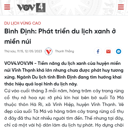
DU LỊCH VÙNG CAO
Bình Định: Phát triển du lịch xanh ở
miền núi
Thứ sáu, 11:15, 12/05/2023
Thanh Thắng
VOV4.VOV.VN - Tiềm năng du lịch xanh của huyện miền
núi Vĩnh Thạnh khá lớn nhưng chưa được phát huy tương
xứng. Ngành Du lịch tỉnh Bình Định đang tìm hướng khai
thác hiệu quả loại hình du lịch này.
Cứ vào cuối tháng 3 mỗi năm, hàng trăm cây trang rừng
cổ thụ nở hoa rực rỡ phủ kín hai bên bờ suối Tà Má
thuộc thôn Hà Ri, xã Vĩnh Hiệp, huyện Vĩnh Thạnh. Vẻ
đẹp của suối Tà Má và hàng trăm cây trang rừng cổ thụ
ở đây đã thu hút nhiều người tìm đến. Thế nhưng tại đây,
chỉ có một vài hộ dân làm du lịch tự phát. Họ dựng chòi