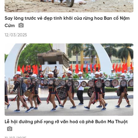
Say lòng trước vẻ đẹp tinh khôi của rừng hoa Ban cổ Nặm
Cứm
12/03/2025
Lễ hội đường phố rạng rỡ văn hoá cà phê Buôn Ma Thuột