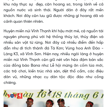
khu này thực sự đẹp, còn hoang sơ, trong lành về cả
nguồn nước và sinh thái. Người dân ở đây rất mến
khách. Nơi đây còn lưu giữ được những gì hoang dã và
cảnh quan thiên nhiên.
Huyện miền núi Vĩnh Thạnh khí hậu mát mẻ, có nguồn tài
nguyên phong phú với hệ thống thủy lợi, thủy điện và
nhiều sản vật từ rừng. Nơi đây có nhiều điểm đến hấp
dẫn như di tích thành đá Tà Kơn; Vùng hoa Anh Đào -
Làng K3, xã Vĩnh Sơn. Hiện nay, nhiều ngôi làng ở huyện
miền núi Vĩnh Thạnh còn giữ nét văn hóa đậm bản sắc
của đồng bào Bana như: Lễ hội mừng ăn cốm lúa mới,
các trò chơi, kiến trúc nhà sàn, dệt thổ cẩm, các điệu
dân vũ, những nhạc cụ dân tộc độc đáo như cồng
chiêng.