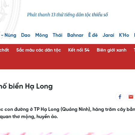
 - Nùng
Dao
Mông
Thái
Bahnar
Ê đê
Jarai
K'Ho
 chất
Sắc màu các dân tộc
Kết nối 54
Biên giới xanh
hố biển Hạ Long
c con đường ở TP Hạ Long (Quảng Ninh), hàng trăm cây bằ
 quan thơ mộng, huyền ảo.