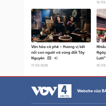
12/03
Văn hóa cà phê – Hương vị kết
Nhiều
nối con người và vùng đất Tây
Ngày
Nguyên
Lưới
11/03/2025
10/03
Website của B