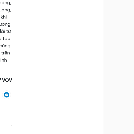
mộng,
Long,
 khi
hường
ài từ
à tạo
 cùng
 trên
ỉnh
V VOV