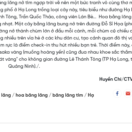
ng lăng nở tím ngợp trời vẽ nên một bức tranh vô cùng thơ 
g phố ở Hạ Long trồng loại cây này, tiêu biểu như đường Hạ 
ánh Tông, Trần Quốc Thảo, công viên Lán Bè... Hoa bằng lăng
 nhạt. Một cây bằng lăng bung nở trên đường Đỗ Sĩ Họa (p
ường nở thành chùm lớn ở đầu mỗi cành, mỗi chùm có chiều d
 nhiều trên vỉa hè ở các khu dân cư, tạo cảnh quan đô thị v
 rực là điểm check-in thu hút nhiều bạn trẻ. Thời điểm này,
Osaka vàng (muồng hoàng yến) cũng đua nhau khoe sắc thắm
t vàng" cho không gian đường Lê Thánh Tông (TP Hạ Long, t
Quảng Ninh)./.
Huyền Chi/CT
 lăng
hoa băng lăng
băng lăng tím
Hạ