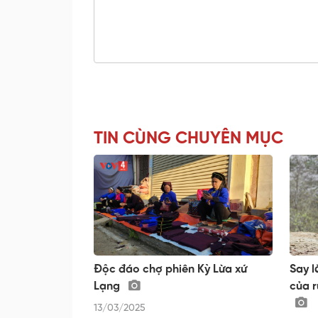
TIN CÙNG CHUYÊN MỤC
Độc đáo chợ phiên Kỳ Lừa xứ
Say l
Lạng
của 
13/03/2025