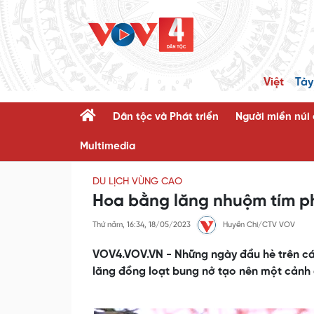
Việt
Tày
Dân tộc và Phát triển
Người miền núi
Multimedia
DU LỊCH VÙNG CAO
Hoa bằng lăng nhuộm tím p
Thứ năm, 16:34, 18/05/2023
Huyền Chi/CTV VOV
VOV4.VOV.VN - Những ngày đầu hè trên cá
lăng đồng loạt bung nở tạo nên một cảnh