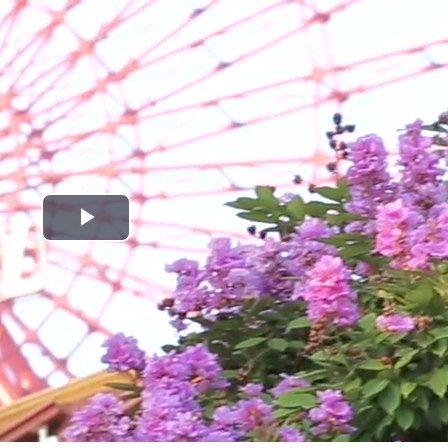
Play
Video