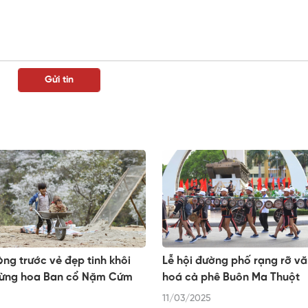
òng trước vẻ đẹp tinh khôi
Lễ hội đường phố rạng rỡ v
rừng hoa Ban cổ Nặm Cứm
hoá cà phê Buôn Ma Thuột
11/03/2025