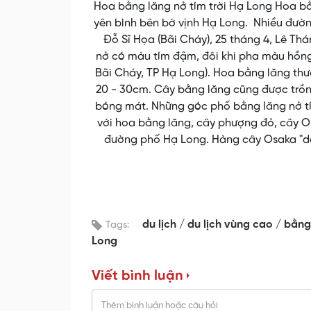
Hoa bằng lăng nở tím trời Hạ Long Hoa bằ
yên bình bên bờ vịnh Hạ Long. Nhiều đườn
Đỗ Sĩ Họa (Bãi Cháy), 25 tháng 4, Lê Th
nở có màu tím đậm, đôi khi pha màu hồng
Bãi Cháy, TP Hạ Long). Hoa bằng lăng th
20 - 30cm. Cây bằng lăng cũng được trồng
bóng mát. Những góc phố bằng lăng nở tím
với hoa bằng lăng, cây phượng đỏ, cây 
đường phố Hạ Long. Hàng cây Osaka "dá
du lịch
du lịch vùng cao
bằng
Tags:
Long
Viết bình luận