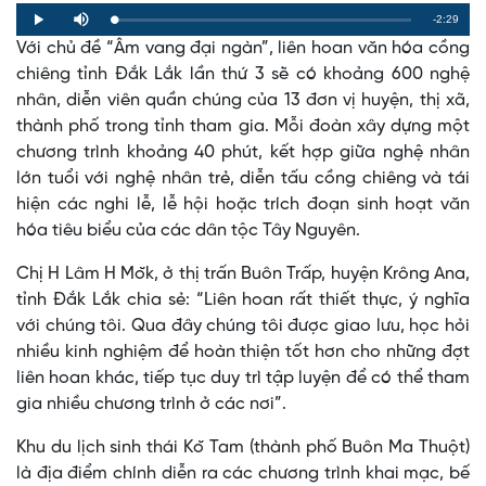
Remaining
-2:29
Loaded
:
Progress
:
Play
Mute
0%
0%
Với chủ đề “Âm vang đại ngàn”, liên hoan văn hóa cồng
Time
chiêng tỉnh Đắk Lắk lần thứ 3 sẽ có khoảng 600 nghệ
nhân, diễn viên quần chúng của 13 đơn vị huyện, thị xã,
thành phố trong tỉnh tham gia. Mỗi đoàn xây dựng một
chương trình khoảng 40 phút, kết hợp giữa nghệ nhân
lớn tuổi với nghệ nhân trẻ, diễn tấu cồng chiêng và tái
hiện các nghi lễ, lễ hội hoặc trích đoạn sinh hoạt văn
hóa tiêu biểu của các dân tộc Tây Nguyên.
Chị H Lâm H Mŏk, ở thị trấn Buôn Trấp, huyện Krông Ana,
tỉnh Đắk Lắk chia sẻ: “Liên hoan rất thiết thực, ý nghĩa
với chúng tôi. Qua đây chúng tôi được giao lưu, học hỏi
nhiều kinh nghiệm để hoàn thiện tốt hơn cho những đợt
liên hoan khác, tiếp tục duy trì tập luyện để có thể tham
gia nhiều chương trình ở các nơi”.
Khu du lịch sinh thái Kŏ Tam (thành phố Buôn Ma Thuột)
là địa điểm chính diễn ra các chương trình khai mạc, bế