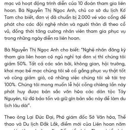
mạc và hoạt động trình diễn của 10 đoàn tham gia liên
hoan. Bà Nguyễn Thị Ngọc Anh, chủ cơ sở du lịch Kŏ
Tam cho biết, đơn vị đã chuẩn bị 2.000 vé vào cổng để
phát cho các đội nghệ nhân và người thân đi theo cổ
vũ, đồng thời tăng cường nhân viên tham gia phục vụ
trong những ngày diễn ra liên hoan.
Bà Nguyễn Thị Ngọc Anh cho biết: “Nghệ nhân đăng ký
tham gia liên hoan có ngủ nghỉ tại đơn vị thì chúng tôi
giảm 50%. Tất cả các sân bãi, không gian, hội trường,
khai mạc bế mạc chúng tôi sẽ cố gắng phục vụ thật tốt
và cũng giảm giá, có những việc chúng tôi sẽ tài trợ
100%. Chúng tôi mong muốn lễ hội cồng chiêng lần này
phát huy được bản sắc văn hóa các dân tộc Tây
Nguyên, từ đó bảo tồn và giữ gìn bản sắc này để làm du
lịch lâu dài”.
Theo ông Lại Đức Đại, Phó giám đốc Sở Văn hóa, Thể
thao và Du lịch Đắk Lắk, điểm mới của Liên hoan năm