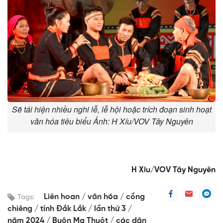
Sẽ tái hiện nhiều nghi lễ, lễ hội hoặc trích đoạn sinh hoạt
văn hóa tiêu biểu Ảnh: H Xíu/VOV Tây Nguyên
H Xíu/VOV Tây Nguyên
Liên hoan
văn hóa
cồng
Tags:
chiêng
tỉnh Đắk Lắk
lần thứ 3
năm 2024
Buôn Ma Thuột
các dân