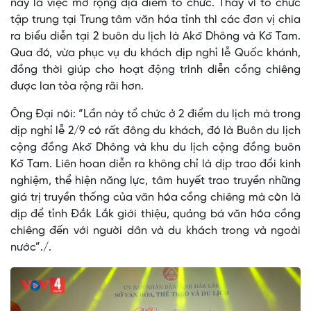
nay là việc mở rộng địa điểm tổ chức. Thay vì tổ chức
tập trung tại Trung tâm văn hóa tỉnh thì các đơn vị chia
ra biểu diễn tại 2 buôn du lịch là Akŏ Dhông và Kŏ Tam.
Qua đó, vừa phục vụ du khách dịp nghỉ lễ Quốc khánh,
đồng thời giúp cho hoạt động trình diễn cồng chiêng
được lan tỏa rộng rãi hơn.
Ông Đại nói: “Lần này tổ chức ở 2 điểm du lịch mà trong
dịp nghỉ lễ 2/9 có rất đông du khách, đó là Buôn du lịch
cộng đồng Akŏ Dhông và khu du lịch cộng đồng buôn
Kŏ Tam. Liên hoan diễn ra không chỉ là dịp trao đổi kinh
nghiệm, thể hiện năng lực, tâm huyết trao truyền những
giá trị truyền thống của văn hóa cồng chiêng mà còn là
dịp để tỉnh Đắk Lắk giới thiệu, quảng bá văn hóa cồng
chiêng đến với người dân và du khách trong và ngoài
nước”./.