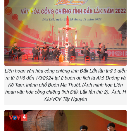
Liên hoan văn hóa cồng chiêng tỉnh Đắk Lắk lần thứ 3 diễn
ra từ 31/8 đến 1/9/2024 tại 2 buôn du lịch là Akŏ Dhông và
Kŏ Tam, thành phố Buôn Ma Thuột. (Ảnh minh họa Liên
hoan văn hóa cồng chiêng tỉnh Đắk Lắk lần thứ 2). Ảnh: H
Xíu/VOV Tây Nguyên