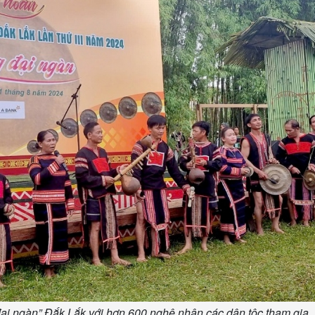
i ngàn” Đắk Lắk với hơn 600 nghệ nhân các dân tộc tham gia.