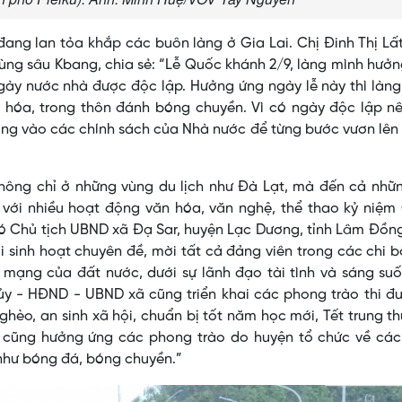
đang lan tỏa khắp các buôn làng ở Gia Lai. Chị Đinh Thị Lấ
ùng sâu Kbang, chia sẻ: “Lễ Quốc khánh 2/9, làng mình hưở
gày nước nhà được độc lập. Hưởng ứng ngày lễ này thì làn
 hóa, trong thôn đánh bóng chuyền. Vì có ngày độc lập nê
ởng vào các chính sách của Nhà nước để từng bước vươn lên
hông chỉ ở những vùng du lịch như Đà Lạt, mà đến cả nhữn
 với nhiều hoạt động văn hóa, văn nghệ, thể thao kỷ niệm
hó Chủ tịch UBND xã Đạ Sar, huyện Lạc Dương, tỉnh Lâm Đồn
i sinh hoạt chuyên đề, mời tất cả đảng viên trong các chi 
 mạng của đất nước, dưới sự lãnh đạo tài tình và sáng su
ủy - HĐND - UBND xã cũng triển khai các phong trào thi đ
hèo, an sinh xã hội, chuẩn bị tốt năm học mới, Tết trung t
ar cũng hưởng ứng các phong trào do huyện tổ chức về các
như bóng đá, bóng chuyền.”