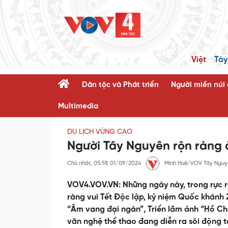
Việt
Tày
Dân tộc và Phát triển
Người miền núi
Multimedia
DU LỊCH VÙNG CAO
Người Tây Nguyên rộn ràng 
Chủ nhật, 05:59, 01/09/2024
Minh Huệ/VOV Tây Nguy
VOV4.VOV.VN: Những ngày này, trong rực 
ràng vui Tết Độc lập, kỷ niệm Quốc khánh 
“Âm vang đại ngàn”, Triển lãm ảnh “Hồ Ch
văn nghệ thể thao đang diễn ra sôi động 