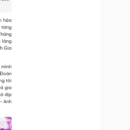
ăn hóa
o tàng
 Tháng
i làng
nh Gia
à mình
i Đoàn
ng tôi
ả gia
à dịp
 - Anh