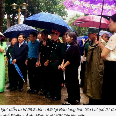
ập" diễn ra từ 29/8 đến 15/9 tại Bảo tàng tỉnh Gia Lai (số 21 đ
 phố Pleiku). Ảnh: Minh Huệ/VOV Tây Nguyên