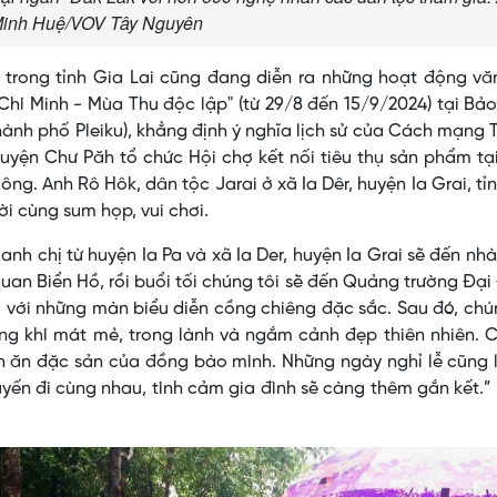
inh Huệ/VOV Tây Nguyên
g trong tỉnh Gia Lai cũng đang diễn ra những hoạt động v
Chí Minh - Mùa Thu độc lập" (từ 29/8 đến 15/9/2024) tại Bả
thành phố Pleiku), khẳng định ý nghĩa lịch sử của Cách mạng
Huyện Chư Păh tổ chức Hội chợ kết nối tiêu thụ sản phẩm tạ
ông. Anh Rô Hôk, dân tộc Jarai ở xã Ia Dêr, huyện Ia Grai, tỉ
ời cùng sum họp, vui chơi.
nh chị từ huyện Ia Pa và xã Ia Der, huyện Ia Grai sẽ đến nh
quan Biển Hồ, rồi buổi tối chúng tôi sẽ đến Quảng trường Đạ
, với những màn biểu diễn cồng chiêng đặc sắc. Sau đó, chú
g khí mát mẻ, trong lành và ngắm cảnh đẹp thiên nhiên. C
 ăn đặc sản của đồng bào mình. Những ngày nghỉ lễ cũng l
ến đi cùng nhau, tình cảm gia đình sẽ càng thêm gắn kết.”