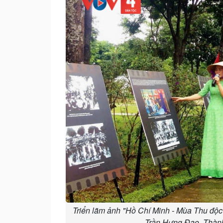
Triển lãm ảnh "Hồ Chí Minh - Mùa Thu độc l
Trần Hưng Đạo, Thành