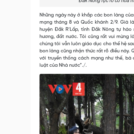
Đắk Nông rực rỡ cờ hoa 
Những ngày này ở khắp các bon làng của
mạng tháng 8 và Quốc khánh 2/9. Già làn
huyện Đắk R’Lấp, tỉnh Đắk Nông tự hào 
hương, đất nước. Tôi cũng rất vui mừng l
chúng tôi vẫn luôn giáo dục cho thế hệ sau
bon làng cũng nhận thức rất rõ điều này. 
với truyền thống cách mạng như thế, bà 
luật của Nhà nước”./.