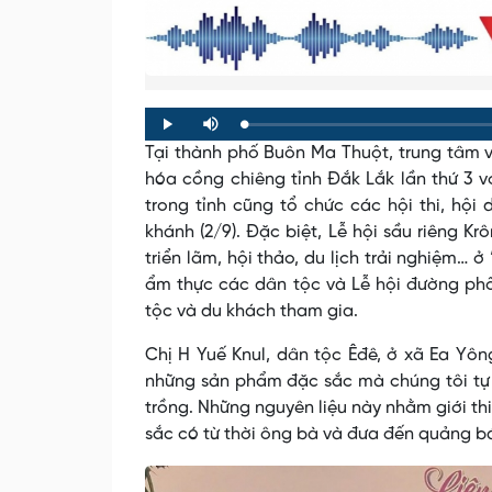
Loaded
:
Progress
:
Play
Mute
0%
0%
Tại thành phố Buôn Ma Thuột, trung tâm v
hóa cồng chiêng tỉnh Đắk Lắk lần thứ 3 v
trong tỉnh cũng tổ chức các hội thi, hội
khánh (2/9). Đặc biệt, Lễ hội sầu riêng Kr
triển lãm, hội thảo, du lịch trải nghiệm… 
ẩm thực các dân tộc và Lễ hội đường ph
tộc và du khách tham gia.
Chị H Yuế Knul, dân tộc Êđê, ở xã Ea Yôn
những sản phẩm đặc sắc mà chúng tôi tự l
trồng. Những nguyên liệu này nhằm giới thi
sắc có từ thời ông bà và đưa đến quảng bá,