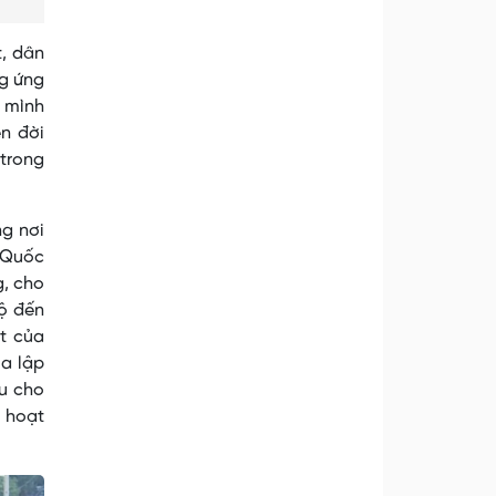
t, dân
ng ứng
g mình
n đời
 trong
g nơi
 Quốc
g, cho
bộ đến
ốt của
ua lập
hu cho
 hoạt