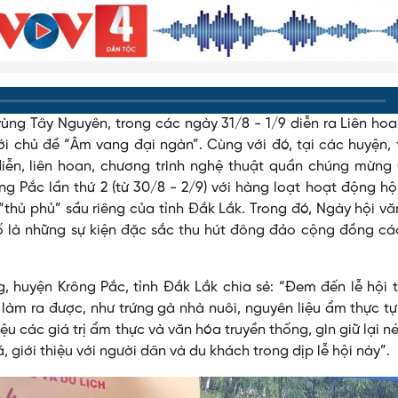
ùng Tây Nguyên, trong các ngày 31/8 - 1/9 diễn ra Liên ho
ới chủ đề “Âm vang đại ngàn”. Cùng với đó, tại các huyện, 
 diễn, liên hoan, chương trình nghệ thuật quần chúng mừn
ông Pắc lần thứ 2 (từ 30/8 - 2/9) với hàng loạt hoạt động hộ
ở “thủ phủ” sầu riêng của tỉnh Đắk Lắk. Trong đó, Ngày hội v
ố là những sự kiện đặc sắc thu hút đông đảo cộng đồng cá
g, huyện Krông Pắc, tỉnh Đắk Lắk chia sẻ: “Đem đến lễ hội 
àm ra được, như trứng gà nhà nuôi, nguyên liệu ẩm thực tự
ệu các giá trị ẩm thực và văn hóa truyền thống, gìn giữ lại n
 giới thiệu với người dân và du khách trong dịp lễ hội này”.