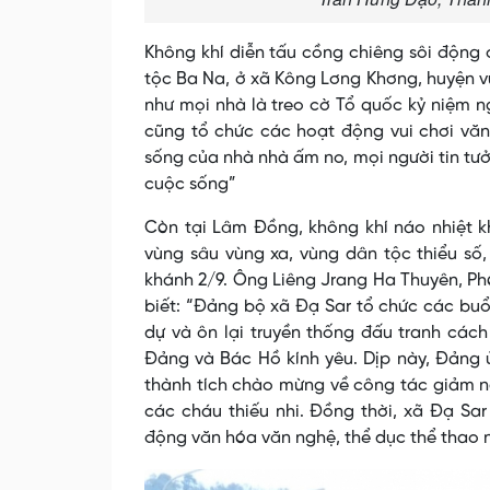
Không khí diễn tấu cồng chiêng sôi động 
tộc Ba Na, ở xã Kông Lơng Khơng, huyện v
như mọi nhà là treo cờ Tổ quốc kỷ niệm n
cũng tổ chức các hoạt động vui chơi văn
sống của nhà nhà ấm no, mọi người tin tư
cuộc sống”
Còn tại Lâm Đồng, không khí náo nhiệt k
vùng sâu vùng xa, vùng dân tộc thiểu số,
khánh 2/9. Ông Liêng Jrang Ha Thuyên, P
biết: “Đảng bộ xã Đạ Sar tổ chức các buổ
dự và ôn lại truyền thống đấu tranh cách
Đảng và Bác Hồ kính yêu. Dịp này, Đảng 
thành tích chào mừng về công tác giảm ng
các cháu thiếu nhi. Đồng thời, xã Đạ S
động văn hóa văn nghệ, thể dục thể thao 