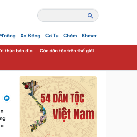
M'nông
Xơ Đăng
Cơ Tu
Chăm
Khmer
Tri thức bản địa
Các dân tộc trên thế giới
ộn
êng
óa