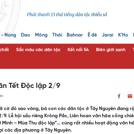
 - Nùng
Dao
Mông
Thái
Bahnar
Ê đê
Jarai
K'Ho
 chất
Sắc màu các dân tộc
Kết nối 54
Biên giới xanh
ăn Tết Độc lập 2/9
ên
rỡ cờ đỏ sao vàng, bà con các dân tộc ở Tây Nguyên đang r
2/9. Lễ hội sầu riêng Krông Pắc, Liên hoan văn hóa cồng chi
í Minh – Mùa Thu độc lập”… cùng rất nhiều hoạt động văn h
tại các địa phương ở Tây Nguyên.