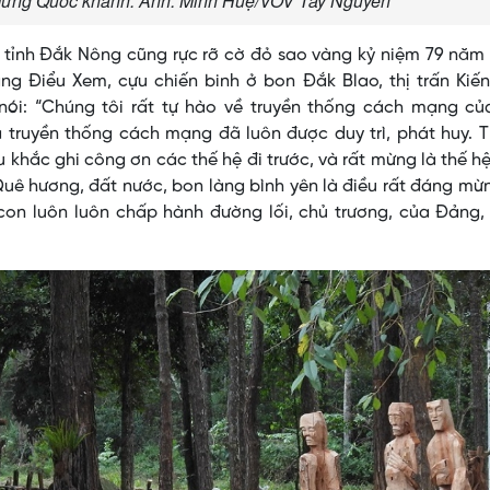
mừng Quốc khánh. Ảnh: Minh Huệ/VOV Tây Nguyên
 tỉnh Đắk Nông cũng rực rỡ cờ đỏ sao vàng kỷ niệm 79 năm
g Điểu Xem, cựu chiến binh ở bon Đắk Blao, thị trấn Kiến
nói: “Chúng tôi rất tự hào về truyền thống cách mạng củ
à truyền thống cách mạng đã luôn được duy trì, phát huy. 
 khắc ghi công ơn các thế hệ đi trước, và rất mừng là thế hệ
Quê hương, đất nước, bon làng bình yên là điều rất đáng mừ
con luôn luôn chấp hành đường lối, chủ trương, của Đảng,