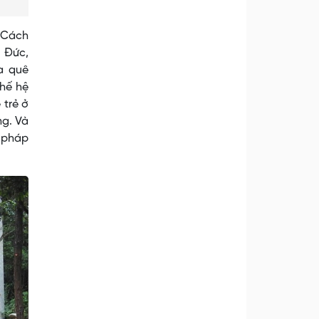
 Cách
 Đức,
a quê
Thế hệ
 trẻ ở
ng. Và
 pháp