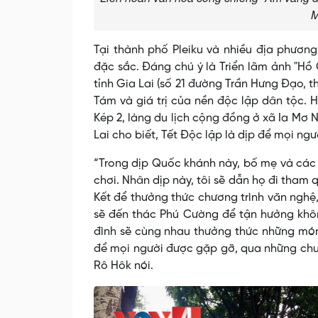
M
Tại thành phố Pleiku và nhiều địa phươn
đặc sắc. Đáng chú ý là Triển lãm ảnh "Hồ 
tỉnh Gia Lai (số 21 đường Trần Hưng Đạo, 
Tám và giá trị của nền độc lập dân tộc. 
Kép 2, làng du lịch cộng đồng ở xã Ia Mơ N
Lai cho biết, Tết Độc lập là dịp để mọi ngư
“Trong dịp Quốc khánh này, bố mẹ và các a
chơi. Nhân dịp này, tôi sẽ dẫn họ đi tham 
Kết để thưởng thức chương trình văn nghệ
sẽ đến thác Phú Cường để tận hưởng khôn
đình sẽ cùng nhau thưởng thức những món
để mọi người được gặp gỡ, qua những chuy
Rô Hôk nói.