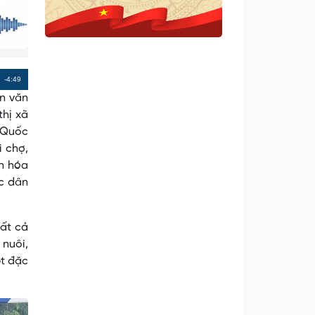
Remaining
-4:49
an văn
Time
thị xã
g Quốc
i chợ,
ăn hóa
c dân
tất cả
 nuôi,
ét đặc