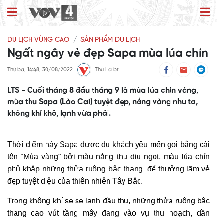
DU LỊCH VÙNG CAO
SẢN PHẨM DU LỊCH
Ngất ngây vẻ đẹp Sapa mùa lúa chín
Thứ ba, 14:48, 30/08/2022
Thu Ha bt
LTS - Cuối tháng 8 đầu tháng 9 là mùa lúa chín vàng,
mùa thu Sapa (Lào Cai) tuyệt đẹp, nắng vàng như tơ,
không khí khô, lạnh vừa phải.
Thời điểm này Sapa được du khách yêu mến gọi bằng cái
tên “Mùa vàng” bởi màu nắng thu dịu ngọt, màu lúa chín
phủ khắp những thửa ruộng bậc thang, để thưởng lãm vẻ
đẹp tuyệt diệu của thiên nhiên Tây Bắc.
Trong không khí se se lạnh đầu thu, những thửa ruộng bậc
thang cao vút tầng mây đang vào vụ thu hoạch, dần