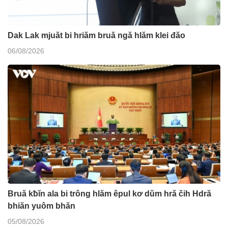
Dak Lak mjuăt bi hriăm bruă ngă hlăm klei đăo
06/08/2026
Bruă kƀĭn ala bi trông hlăm êpul kơ dŭm hră čih Hdră
bhiăn yuôm bhăn
05/08/2026