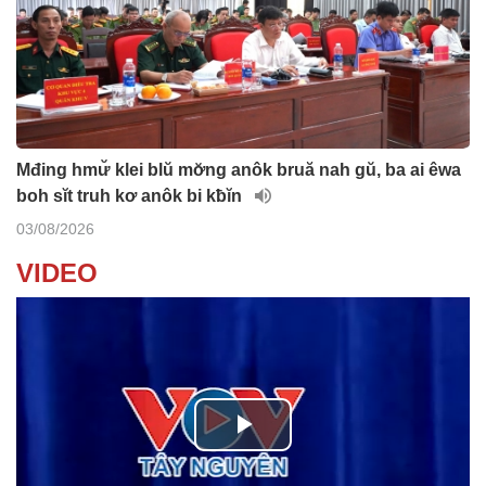
Mđing hmư̆ klei blŭ mơ̆ng anôk bruă nah gŭ, ba ai êwa
boh sĭt truh kơ anôk bi kƀĭn
03/08/2026
VIDEO
P