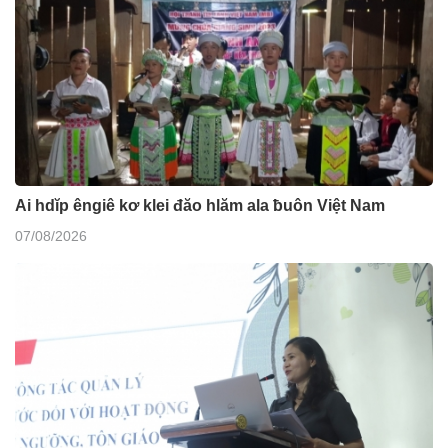
Ai hdĭp êngiê kơ klei đăo hlăm ala ƀuôn Việt Nam
07/08/2026