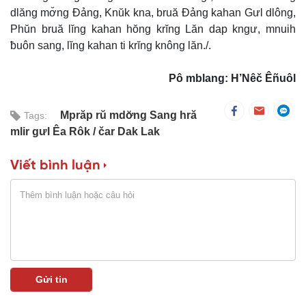
dlăng mơ̆ng Đảng, Knŭk kna, bruă Đảng kahan Gưl dlông,
Phŭn bruă lĭng kahan hŏng krĭng Lăn dap kngư, mnuih
ƀuôn sang, lĭng kahan ti krĭng knông lăn./.
Pô mblang: H’Nêč Êñuôl
Mprăp rŭ mdơ̆ng Sang hră
Tags:
mlir gưl Êa Rôk
čar Dak Lak
Viết bình luận