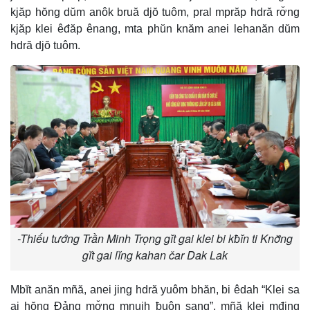
kjăp hŏng dŭm anôk bruă djŏ tuôm, pral mprăp hdră rơ̆ng
kjăp klei êđăp ênang, mta phŭn knăm anei lehanăn dŭm
hdră djŏ tuôm.
-Thiếu tướng Trần Minh Trọng gĭt gai klei bi kƀĭn ti Knơ̆ng
gĭt gai lĭng kahan čar Dak Lak
Mbĭt anăn mñă, anei jing hdră yuôm bhăn, bi êdah “Klei sa
ai hŏng Đảng mơ̆ng mnuih ƀuôn sang”, mñă klei mđing