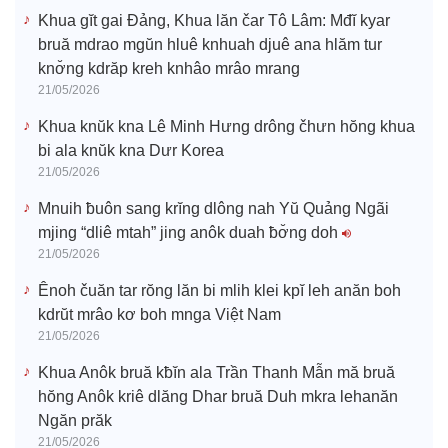
Khua gĭt gai Đảng, Khua lăn čar Tô Lâm: Mđĭ kyar
bruă mdrao mgŭn hluê knhuah djuê ana hlăm tur
knơ̆ng kdrăp kreh knhâo mrâo mrang
21/05/2026
Khua knŭk kna Lê Minh Hưng drông čhưn hŏng khua
bi ala knŭk kna Dưr Korea
21/05/2026
Mnuih ƀuôn sang krĭng dlông nah Yŭ Quảng Ngãi
mjing “dliê mtah” jing anôk duah ƀơ̆ng doh
21/05/2026
Ênoh čuăn tar rŏng lăn bi mlih klei kpĭ leh anăn boh
kdrŭt mrâo kơ boh mnga Việt Nam
21/05/2026
Khua Anôk bruă kƀĭn ala Trần Thanh Mẫn mă bruă
hŏng Anôk kriê dlăng Dhar bruă Duh mkra lehanăn
Ngăn prăk
21/05/2026