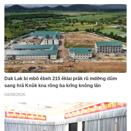
Dak Lak bi mbŏ êbeh 215 êklai prăk rŭ mdơ̆ng dŭm
sang hră Knŭk kna rông ba krĭng knông lăn
04/08/2026