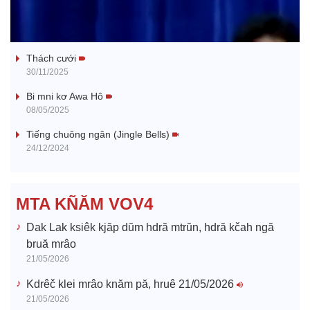
l
Tanh bĕ ayong dăm jŭ
a
Thách cưới
y
30/11/2025
V
Bi mni kơ Awa Hô
08/05/2025
i
Tiếng chuông ngân (Jingle Bells)
24/12/2024
d
e
MTA KÑĂM VOV4
o
Dak Lak ksiêk kjăp dŭm hdră mtrŭn, hdră kčah ngă
bruă mrâo
21/05/2026
Kdrêč klei mrâo knăm pă, hruê 21/05/2026
21/05/2026