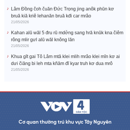
Lâm Đồng čoh čuăn Đức Trọng jing anôk phŭn kơ
bruă kiă kriê lehanăn bruă kđi car mrâo
21/05/2026
Kahan alŭ wăl 5 đru rŭ mdơ̆ng sang hră knŭk kna čiêm
rông mlir gưl alŭ wăl knông lăn
21/05/2026
Khua gĭt gai Tô Lâm mtă klei mlih mrâo klei mĭn kơ ai
dưi čiăng bi leh mta kñăm đĭ kyar truh kơ dua mrô
21/05/2026
Cơ quan thường trú khu vực Tây Nguyên