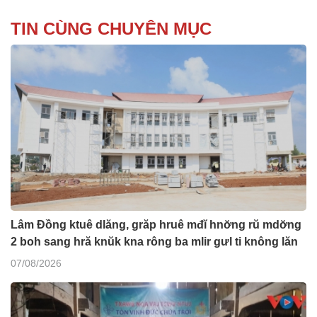
TIN CÙNG CHUYÊN MỤC
Lâm Đồng ktuê dlăng, grăp hruê mđĭ hnơ̆ng rŭ mdơ̆ng
2 boh sang hră knŭk kna rông ba mlir gưl ti knông lăn
07/08/2026