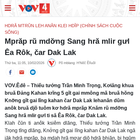
HDRĂ MTRŬN LEH ANĂN KLEI HDĬP (CHÍNH SÁCH CUỘC
SỐNG)
Mprăp rŭ mdơ̆ng Sang hră mlir gưl
Êa Rôk, čar Dak Lak
Thứ ba, 11:05, 10/02/2026
Pô mblang: H’Nêč Êñuôl
VOV.Êđê – Thiếu tướng Trần Minh Trọng, Kơiăng khua
bruă Đảng Kahan krĭng 5 gĭt gai mmông mă bruă hŏng
Knơ̆ng gĭt gai lĭng kahan čar Dak Lak lehanăn dŭm
anôk bruă djŏ tuôm kơ hdră mprăp Knăm rŭ mdơ̆ng
Sang hră mlir gưl ti să Êa Rôk, čar Dak Lak.
Klah čŭn ti anôk ksiêm dlăng, Thiếu tướng Trần Minh
Trọng tĭng dlăng, Knơ̆ng gĭt gai lĭng kahan čar Dak Lak ngă
jăk hdră mprăp, ba mdah hră mơar djŏ hdră bhiăn, bi hgŭm