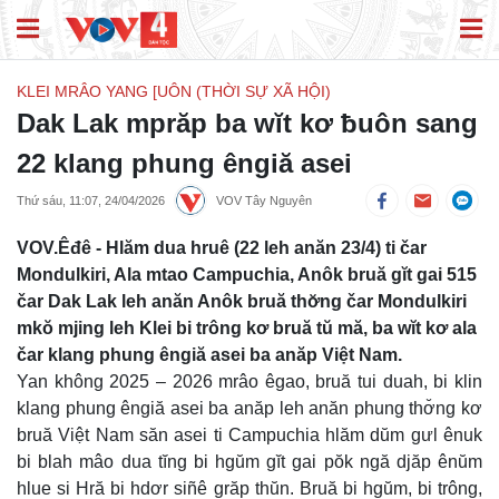
KLEI MRÂO YANG [UÔN (THỜI SỰ XÃ HỘI)
Dak Lak mprăp ba wĭt kơ ƀuôn sang
22 klang phung êngiă asei
Thứ sáu, 11:07, 24/04/2026
VOV Tây Nguyên
VOV.Êđê - Hlăm dua hruê (22 leh anăn 23/4) ti čar
Mondulkiri, Ala mtao Campuchia, Anôk bruă gĭt gai 515
čar Dak Lak leh anăn Anôk bruă thơ̆ng čar Mondulkiri
mkŏ mjing leh Klei bi trông kơ bruă tŭ mă, ba wĭt kơ ala
čar klang phung êngiă asei ba anăp Việt Nam.
Yan không 2025 – 2026 mrâo êgao, bruă tui duah, bi klin
klang phung êngiă asei ba anăp leh anăn phung thơ̆ng kơ
bruă Việt Nam săn asei ti Campuchia hlăm dŭm gưl ênuk
bi blah mâo dua tĭng bi hgŭm gĭt gai pŏk ngă djăp ênŭm
hlue si Hră bi hdơr siñê grăp thŭn. Bruă bi hgŭm, bi trông,