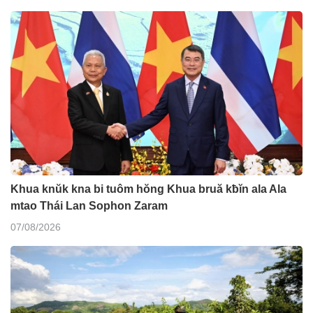
Khua knŭk kna bi tuôm hŏng Khua bruă kƀĭn ala Ala
mtao Thái Lan Sophon Zaram
07/08/2026