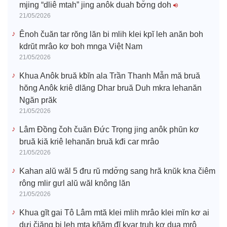
mjing “dliê mtah” jing anôk duah ƀơ̆ng doh
21/05/2026
Ênoh čuăn tar rŏng lăn bi mlih klei kpĭ leh anăn boh
kdrŭt mrâo kơ boh mnga Việt Nam
21/05/2026
Khua Anôk bruă kƀĭn ala Trần Thanh Mẫn mă bruă
hŏng Anôk kriê dlăng Dhar bruă Duh mkra lehanăn
Ngăn prăk
21/05/2026
Lâm Đồng čoh čuăn Đức Trọng jing anôk phŭn kơ
bruă kiă kriê lehanăn bruă kđi car mrâo
21/05/2026
Kahan alŭ wăl 5 đru rŭ mdơ̆ng sang hră knŭk kna čiêm
rông mlir gưl alŭ wăl knông lăn
21/05/2026
Khua gĭt gai Tô Lâm mtă klei mlih mrâo klei mĭn kơ ai
dưi čiăng bi leh mta kñăm đĭ kyar truh kơ dua mrô