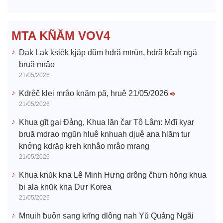
d
e
MTA KÑĂM VOV4
o
Dak Lak ksiêk kjăp dŭm hdră mtrŭn, hdră kčah ngă
bruă mrâo
21/05/2026
Kdrêč klei mrâo knăm pă, hruê 21/05/2026
21/05/2026
Khua gĭt gai Đảng, Khua lăn čar Tô Lâm: Mđĭ kyar
bruă mdrao mgŭn hluê knhuah djuê ana hlăm tur
knơ̆ng kdrăp kreh knhâo mrâo mrang
21/05/2026
Khua knŭk kna Lê Minh Hưng drông čhưn hŏng khua
bi ala knŭk kna Dưr Korea
21/05/2026
Mnuih ƀuôn sang krĭng dlông nah Yŭ Quảng Ngãi