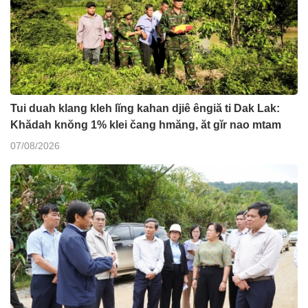
Tui duah klang kleh lĭng kahan djiê êngiă ti Dak Lak:
Khădah knŏng 1% klei čang hmăng, ăt gĭr nao mtam
07/08/2026