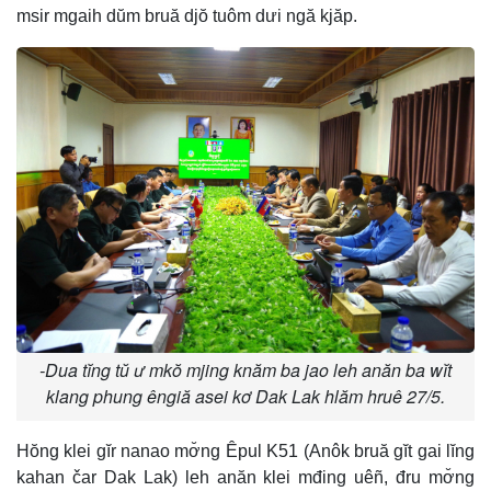
msir mgaih dŭm bruă djŏ tuôm dưi ngă kjăp.
-Dua tĭng tŭ ư mkŏ mjing knăm ba jao leh anăn ba wĭt
klang phung êngiă asei kơ Dak Lak hlăm hruê 27/5.
Hŏng klei gĭr nanao mơ̆ng Êpul K51 (Anôk bruă gĭt gai lĭng
kahan čar Dak Lak) leh anăn klei mđing uêñ, đru mơ̆ng