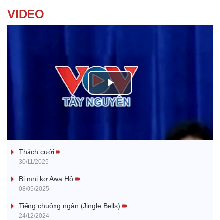
VIDEO
P
l
Tanh bĕ ayong dăm jŭ
a
Thách cưới
y
30/11/2025
V
Bi mni kơ Awa Hô
08/05/2025
i
Tiếng chuông ngân (Jingle Bells)
24/12/2024