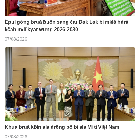
Êpul gơ̆ng bruă ƀuôn sang čar Dak Lak bi mklă hdră
kčah mđĭ kyar wưng 2026-2030
07/08/2026
Khua bruă kƀĭn ala drông pô bi ala Mi ti Việt Nam
07/08/2026