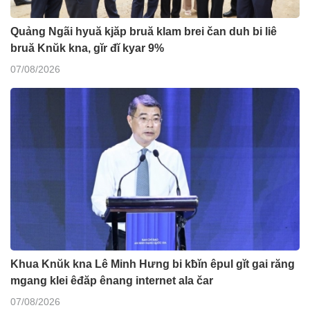
Quảng Ngãi hyuă kjăp bruă klam brei čan duh bi liê
bruă Knŭk kna, gĭr đĭ kyar 9%
07/08/2026
Khua Knŭk kna Lê Minh Hưng bi kƀĭn êpul gĭt gai răng
mgang klei êđăp ênang internet ala čar
07/08/2026