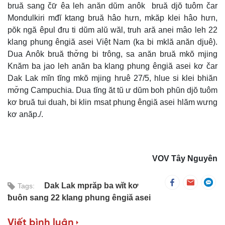
bruă sang čư̆ êa leh anăn dŭm anôk bruă djŏ tuôm čar
Mondulkiri mđĭ ktang bruă hâo hưn, mkăp klei hâo hưn,
pŏk ngă êpul đru ti dŭm alŭ wăl, truh ară anei mâo leh 22
klang phung êngiă asei Việt Nam (ka bi mklă anăn djuê).
Dua Anôk bruă thơ̆ng bi trông, sa anăn bruă mkŏ mjing
Knăm ba jao leh anăn ba klang phung êngiă asei kơ čar
Dak Lak mĭn tĭng mkŏ mjing hruê 27/5, hlue si klei bhiăn
mơ̆ng Campuchia. Dua tĭng ăt tŭ ư dŭm boh phŭn djŏ tuôm
kơ bruă tui duah, bi klin msat phung êngiă asei hlăm wưng
kơ anăp./.
VOV Tây Nguyên
Dak Lak mprăp ba wĭt kơ
Tags:
ƀuôn sang 22 klang phung êngiă asei
Viết bình luận