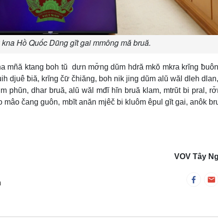
k kna Hồ Quốc Dũng gĭt gai mmông mă bruă.
 kna mñă ktang boh tŭ dưn mơ̆ng dŭm hdră mkŏ mkra krĭng ƀuô
h djuê ƀiă, krĭng čư̆ čhiăng, boh nik jing dŭm alŭ wăl dleh dlan,
phŭn, dhar bruă, alŭ wăl mđĭ hĭn bruă klam, mtrŭt bi pral, rơ
âo čang guôn, mbĭt anăn mjêč bi kluôm êpul gĭt gai, anôk br
VOV Tây N
m