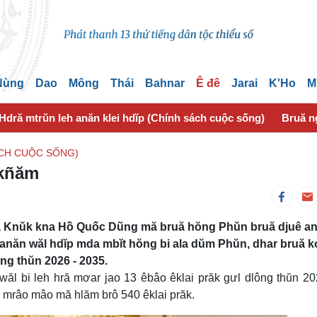
 Nùng
Dao
Mông
Thái
Bahnar
Ê đê
Jarai
K'Ho
M
Hdră mtrŭn leh anăn klei hdĭp (Chính sách cuộc sống)
Bruă n
ÁCH CUỘC SỐNG)
 kñăm
a Knŭk kna Hồ Quốc Dũng mă bruă hŏng Phŭn bruă djuê an
 anăn wăl hdĭp mda mbĭt hŏng bi ala dŭm Phŭn, dhar bruă k
ng thŭn 2026 - 2035.
wăl bi leh hră mơar jao 13 êbâo êklai prăk gưl dlông thŭn 2
g mrâo mâo mă hlăm brô 540 êklai prăk.