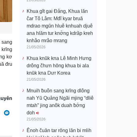
21/05/2026
Khua gĭt gai Đảng, Khua lăn
čar Tô Lâm: Mđĭ kyar bruă
mdrao mgŭn hluê knhuah djuê
ana hlăm tur knơ̆ng kdrăp kreh
knhâo mrâo mrang
n sang
21/05/2026
 krĭng
̆ng kơ
Khua knŭk kna Lê Minh Hưng
uă đru
drông čhưn hŏng khua bi ala
knŭk kna Dưr Korea
21/05/2026
Mnuih ƀuôn sang krĭng dlông
nah Yŭ Quảng Ngãi mjing “dliê
guyên
mtah” jing anôk duah ƀơ̆ng
doh
21/05/2026
Ênoh čuăn tar rŏng lăn bi mlih