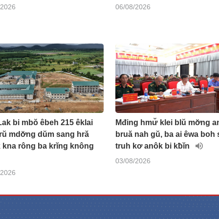
/2026
06/08/2026
ak bi mbŏ êbeh 215 êklai
Mđing hmư̆ klei blŭ mơ̆ng 
 rŭ mdơ̆ng dŭm sang hră
bruă nah gŭ, ba ai êwa boh s
 kna rông ba krĭng knông
truh kơ anôk bi kƀĭn
03/08/2026
/2026