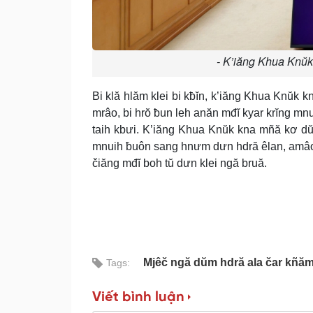
- K’iăng Khua Knŭ
Bi klă hlăm klei bi kƀĭn, k’iăng Khua Knŭk
mrâo, bi hrŏ ƀun leh anăn mđĭ kyar krĭng mnui
taih kbưi. K’iăng Khua Knŭk kna mñă kơ dŭm 
mnuih ƀuôn sang hnưm dưn hdră êlan, amâo m
čiăng mđĭ boh tŭ dưn klei ngă bruă.
Mjêč ngă dŭm hdră ala čar kñă
Tags:
Viết bình luận