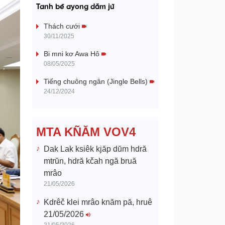
a
Tanh bĕ ayong dăm jŭ
y
Thách cưới
30/11/2025
V
Bi mni kơ Awa Hô
08/05/2025
i
Tiếng chuông ngân (Jingle Bells)
d
24/12/2024
e
MTA KÑĂM VOV4
o
Dak Lak ksiêk kjăp dŭm hdră
mtrŭn, hdră kčah ngă bruă
mrâo
21/05/2026
Kdrêč klei mrâo knăm pă, hruê
21/05/2026