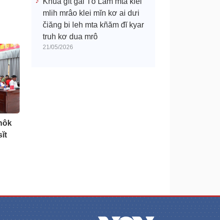
Khua gĭt gai Tô Lâm mtă klei
mlih mrâo klei mĭn kơ ai dưi
čiăng bi leh mta kñăm đĭ kyar
truh kơ dua mrô
21/05/2026
anôk
ĭt