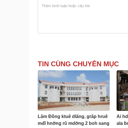
TIN CÙNG CHUYÊN MỤC
Lâm Đồng ktuê dlăng, grăp hruê
Ai hd
mđĭ hnơ̆ng rŭ mdơ̆ng 2 boh sang
ala 