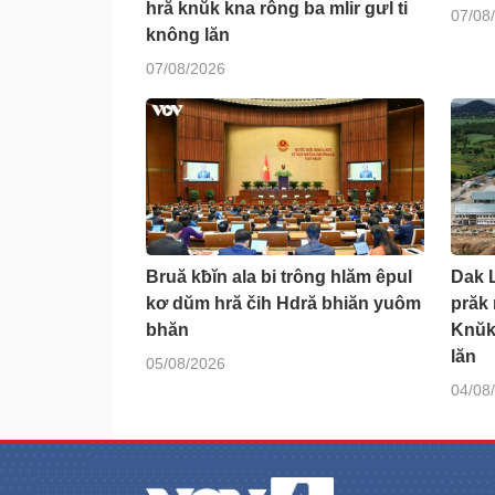
hră knŭk kna rông ba mlir gưl ti
07/08
knông lăn
07/08/2026
Bruă kƀĭn ala bi trông hlăm êpul
Dak L
kơ dŭm hră čih Hdră bhiăn yuôm
prăk
bhăn
Knŭk
lăn
05/08/2026
04/08