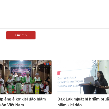
ĭp êngiê kơ klei đăo hlăm
Dak Lak mjuăt bi hriăm bru
ƀuôn Việt Nam
hlăm klei đăo