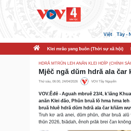
Việt
Tày -
Klei mrâo yang ƀuôn (Thời sự xã hội)
HDRĂ MTRŬN LEH ANĂN KLEI HDĬP (CHÍNH S
Mjêč ngă dŭm hdră ala čar
Thứ sáu, 06:00, 24/04/2026
VOV Tây Nguyên
VOV.Êđê - Aguah mbruê 23/4, k’iăng Khu
anăn Klei đăo, Phŭn bruă lŏ hma hma leh
bruă hluê hdră dŭm hdră ala čar kñăm wư
Truh kơ ară anei, dŭm phŭn, dhar bruă alŭ 
thŭn 2026, ƀiădah, ênoh prăk brei čan knŏn