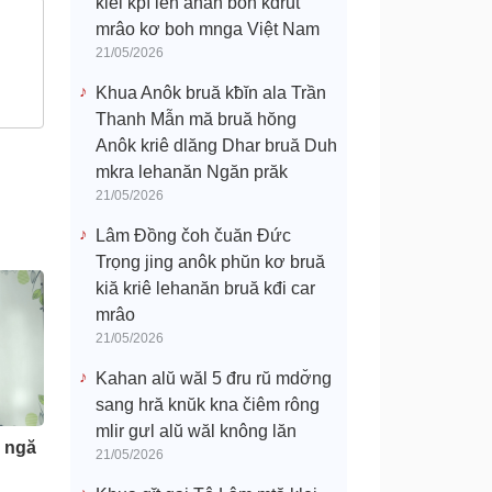
klei kpĭ leh anăn boh kdrŭt
mrâo kơ boh mnga Việt Nam
21/05/2026
Khua Anôk bruă kƀĭn ala Trần
Thanh Mẫn mă bruă hŏng
Anôk kriê dlăng Dhar bruă Duh
mkra lehanăn Ngăn prăk
21/05/2026
Lâm Đồng čoh čuăn Đức
Trọng jing anôk phŭn kơ bruă
kiă kriê lehanăn bruă kđi car
mrâo
21/05/2026
Kahan alŭ wăl 5 đru rŭ mdơ̆ng
sang hră knŭk kna čiêm rông
mlir gưl alŭ wăl knông lăn
ă ngă
21/05/2026