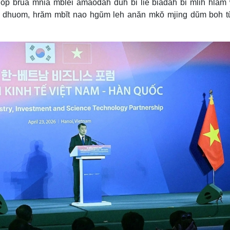
ôp bruă mnia mblei amâodah duh bi liê ƀiădah bi mlih hlă
m dhuom, hrăm mbĭt nao hgŭm leh anăn mkŏ mjing dŭm boh t