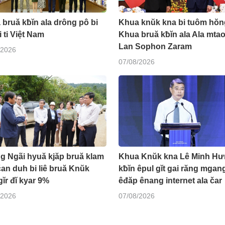
bruă kƀĭn ala drông pô bi
Khua knŭk kna bi tuôm hŏn
i ti Việt Nam
Khua bruă kƀĭn ala Ala mtao
Lan Sophon Zaram
/2026
07/08/2026
g Ngãi hyuă kjăp bruă klam
Khua Knŭk kna Lê Minh Hư
čan duh bi liê bruă Knŭk
kƀĭn êpul gĭt gai răng mgang
gĭr đĭ kyar 9%
êđăp ênang internet ala čar
/2026
07/08/2026