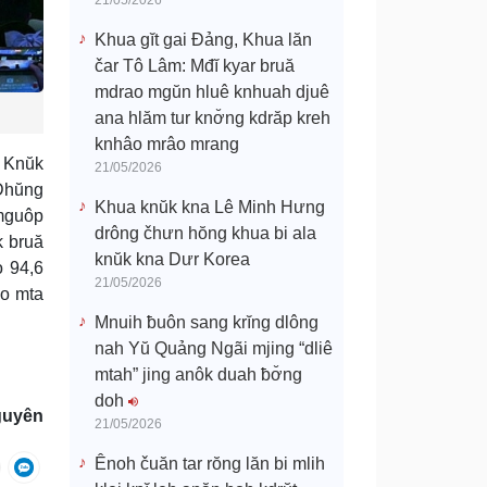
21/05/2026
Khua gĭt gai Đảng, Khua lăn
čar Tô Lâm: Mđĭ kyar bruă
mdrao mgŭn hluê knhuah djuê
ana hlăm tur knơ̆ng kdrăp kreh
knhâo mrâo mrang
g Knŭk
21/05/2026
 Dhŭng
Khua knŭk kna Lê Minh Hưng
 mguôp
drông čhưn hŏng khua bi ala
k bruă
knŭk kna Dưr Korea
o 94,6
21/05/2026
âo mta
Mnuih ƀuôn sang krĭng dlông
nah Yŭ Quảng Ngãi mjing “dliê
mtah” jing anôk duah ƀơ̆ng
doh
guyên
21/05/2026
Ênoh čuăn tar rŏng lăn bi mlih