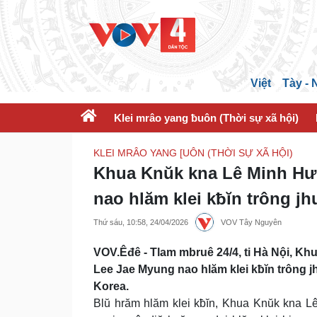
Việt
Tày -
Klei mrâo yang ƀuôn (Thời sự xã hội)
KLEI MRÂO YANG [UÔN (THỜI SỰ XÃ HỘI)
Khua Knŭk kna Lê Minh Hưn
nao hlăm klei kƀĭn trông jh
Thứ sáu, 10:58, 24/04/2026
VOV Tây Nguyên
VOV.Êđê - Tlam mbruê 24/4, ti Hà Nội, K
Lee Jae Myung nao hlăm klei kƀĭn trông j
Korea.
Blŭ hrăm hlăm klei kƀĭn, Khua Knŭk kna L