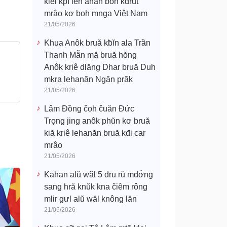
klei kpĭ leh anăn boh kdrŭt
mrâo kơ boh mnga Việt Nam
21/05/2026
Khua Anôk bruă kƀĭn ala Trần
Thanh Mẫn mă bruă hŏng
Anôk kriê dlăng Dhar bruă Duh
mkra lehanăn Ngăn prăk
21/05/2026
Lâm Đồng čoh čuăn Đức
Trọng jing anôk phŭn kơ bruă
kiă kriê lehanăn bruă kđi car
mrâo
21/05/2026
Kahan alŭ wăl 5 đru rŭ mdơ̆ng
sang hră knŭk kna čiêm rông
mlir gưl alŭ wăl knông lăn
21/05/2026