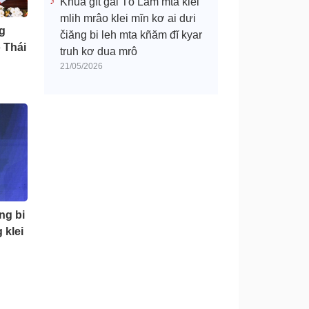
Khua gĭt gai Tô Lâm mtă klei
mlih mrâo klei mĭn kơ ai dưi
g
čiăng bi leh mta kñăm đĭ kyar
 Thái
truh kơ dua mrô
21/05/2026
ng bi
 klei