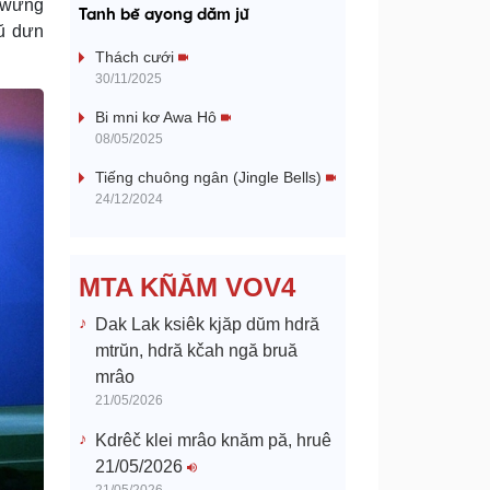
a
m wưng
Tanh bĕ ayong dăm jŭ
ŭ dưn
y
Thách cưới
30/11/2025
V
Bi mni kơ Awa Hô
08/05/2025
i
Tiếng chuông ngân (Jingle Bells)
d
24/12/2024
e
MTA KÑĂM VOV4
o
Dak Lak ksiêk kjăp dŭm hdră
mtrŭn, hdră kčah ngă bruă
mrâo
21/05/2026
Kdrêč klei mrâo knăm pă, hruê
21/05/2026