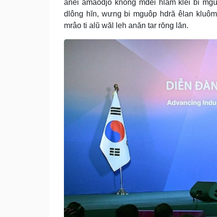
anei amâodjŏ knŏng mdei hlăm klei bi mgu
dlông hĭn, wưng bi mguôp hdră êlan kluô
mrâo ti alŭ wăl leh anăn tar rŏng lăn.