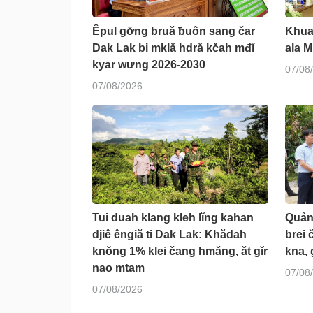
Êpul gơ̆ng bruă ƀuôn sang čar
Khua 
Dak Lak bi mklă hdră kčah mđĭ
ala M
kyar wưng 2026-2030
07/08
07/08/2026
Tui duah klang kleh lĭng kahan
Quản
djiê êngiă ti Dak Lak: Khădah
brei 
knŏng 1% klei čang hmăng, ăt gĭr
kna, 
nao mtam
07/08
07/08/2026