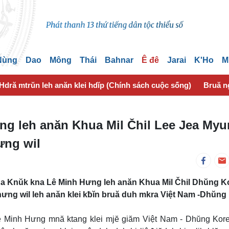
 Nùng
Dao
Mông
Thái
Bahnar
Ê đê
Jarai
K'Ho
M
Hdră mtrŭn leh anăn klei hdĭp (Chính sách cuộc sống)
Bruă n
g leh anăn Khua Mil Čhil Lee Jea My
ưng wil
hua Knŭk kna Lê Minh Hưng leh anăn Khua Mil Čhil Dhŭng K
hưng wil leh anăn klei kƀĭn bruă duh mkra Việt Nam -Dhŭng
ê Minh Hưng mnă ktang klei mjĕ giăm Việt Nam - Dhŭng Kor