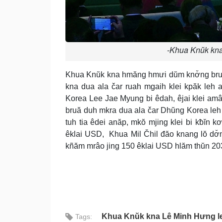
-Khua Knŭk kna
Khua Knŭk kna hmăng hmưi dŭm knơ̆ng bruă d
kna dua ala čar ruah mgaih klei kpăk leh
Korea Lee Jae Myung bi êdah, êjai klei amâ
bruă duh mkra dua ala čar Dhŭng Korea leh
tuh tia êdei anăp, mkŏ mjing klei bi kƀĭn k
êklai USD, Khua Mil Čhil đăo knang lŏ dơ̆n
kñăm mrâo jing 150 êklai USD hlăm thŭn 20
Khua Knŭk kna Lê Minh Hưng le
Tags: