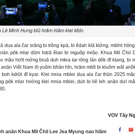
 Lê Minh Hưng blŭ hrăm hlăm klei kƀĭn.
ua ala čar srăng bi trông kpă, bi êdah klă klơ̆ng, mbĭnt hŏn
 anăn pŏk mlar dŭm hdră êlan bi mguôp mrâo. Khua Mil Čhil
o mâo hơĭt mơ̆ng bruă duh mkra tar rŏng lăn dôk đĭ ktang, bi
 anăn Việt Nam lŏ yuôm bhăn hĭn, hrăm mbĭt bi kluôm wăl anô
ơ boh kdrŭt đĭ kyar. Klei mnia mblei dua ala čar thŭn 2025 mâ
g pŏk mlar hnơ̆ng klei mnia mblei, duh bi liê leh anăn dưi m
30.
VOV Tây N
h anăn Khua Mil Čhil Lee Jea Myung nao hlăm