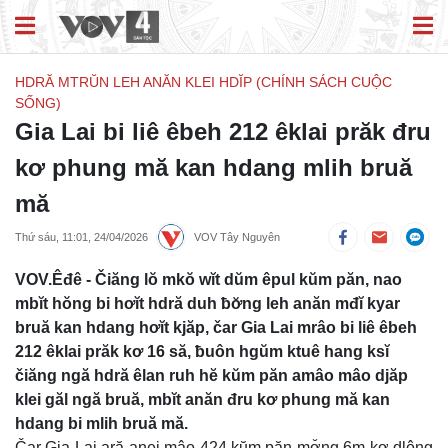
HDRĂ MTRŬN LEH ANĂN KLEI HDĬP (CHÍNH SÁCH CUỘC
SỐNG)
Gia Lai bi liê êbeh 212 êklai prăk đru
kơ phung mă kan hdang mlih bruă
mă
Thứ sáu, 11:01, 24/04/2026
VOV Tây Nguyên
VOV.Êđê - Čiăng lŏ mkŏ wĭt dŭm êpul kŭm păn, nao
mbĭt hŏng bi hơĭt hdră duh ƀơ̆ng leh anăn mđĭ kyar
bruă kan hdang hơĭt kjăp, čar Gia Lai mrâo bi liê êbeh
212 êklai prăk kơ 16 să, ƀuôn hgŭm ktuê hang ksĭ
čiăng ngă hdră êlan ruh hĕ kŭm păn amâo mâo djăp
klei găl ngă bruă, mbĭt anăn đru kơ phung mă kan
hdang bi mlih bruă mă.
Čar Gia Lai ară anei mâo 424 kŭm păn mơ̆ng 6m kơ dlông