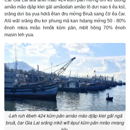
amâo mâo djăp klei găl amâodah amâo lŏ dưi nao ti êa ksĭ,
srăng dưi ba yua hdră êlan đru mơ̆ng Bruă sang čư̆ êa čar.
Alŭ wăl srăng đru kơ phung mă kan hdang mơ̆ng 50 - 80%
ênoh mkra mrâo hmôk kŭm păn, mbĭt hŏng 70% ênoh
masin leh yua.
-Leh ruh êbeh 424 kŭm păn amâo mâo djăp klei găl ngă
bruă, čar Gia Lai srăng mkŏ wĭt êpul kŭm păn mrâo mrang
hĭn.