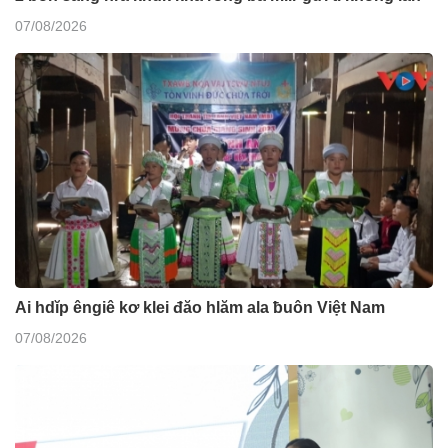
07/08/2026
Ai hdĭp êngiê kơ klei đăo hlăm ala ƀuôn Việt Nam
07/08/2026