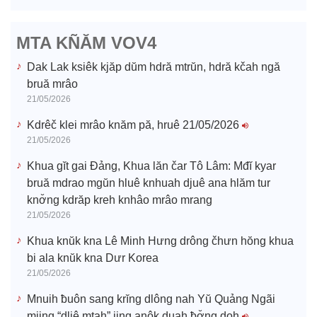
d
e
MTA KÑĂM VOV4
o
Dak Lak ksiêk kjăp dŭm hdră mtrŭn, hdră kčah ngă
bruă mrâo
21/05/2026
Kdrêč klei mrâo knăm pă, hruê 21/05/2026
21/05/2026
Khua gĭt gai Đảng, Khua lăn čar Tô Lâm: Mđĭ kyar
bruă mdrao mgŭn hluê knhuah djuê ana hlăm tur
knơ̆ng kdrăp kreh knhâo mrâo mrang
21/05/2026
Khua knŭk kna Lê Minh Hưng drông čhưn hŏng khua
bi ala knŭk kna Dưr Korea
21/05/2026
Mnuih ƀuôn sang krĭng dlông nah Yŭ Quảng Ngãi
mjing “dliê mtah” jing anôk duah ƀơ̆ng doh