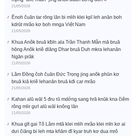
21/05/2026
Ênoh čuăn tar rŏng lăn bi mlih klei kpĭ leh anăn boh
kdrŭt mrâo kơ boh mnga Việt Nam
21/05/2026
Khua Anôk bruă kƀĭn ala Trần Thanh Mẫn mă bruă
hŏng Anôk kriê dlăng Dhar bruă Duh mkra lehanăn
Ngăn prăk
21/05/2026
Lâm Đồng čoh čuăn Đức Trọng jing anôk phŭn kơ
bruă kiă kriê lehanăn bruă kđi car mrâo
21/05/2026
Kahan alŭ wăl 5 đru rŭ mdơ̆ng sang hră knŭk kna čiêm
rông mlir gưl alŭ wăl knông lăn
21/05/2026
Khua gĭt gai Tô Lâm mtă klei mlih mrâo klei mĭn kơ ai
dưi čiăng bi leh mta kñăm đĭ kyar truh kơ dua mrô