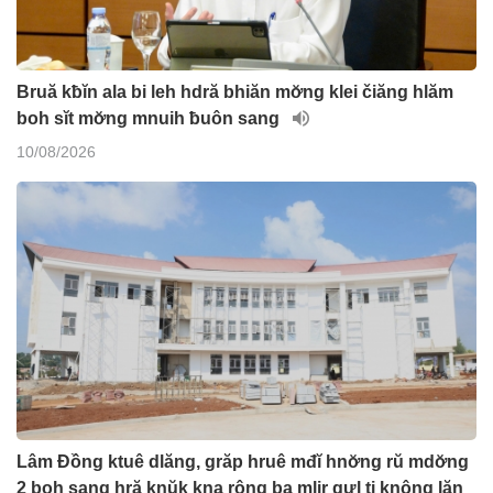
Bruă kƀĭn ala bi leh hdră bhiăn mơ̆ng klei čiăng hlăm
boh sĭt mơ̆ng mnuih ƀuôn sang
10/08/2026
Lâm Đồng ktuê dlăng, grăp hruê mđĭ hnơ̆ng rŭ mdơ̆ng
2 boh sang hră knŭk kna rông ba mlir gưl ti knông lăn