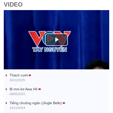
VIDEO
P
l
Tanh bĕ ayong dăm jŭ
a
Thách cưới
y
30/11/2025
V
Bi mni kơ Awa Hô
08/05/2025
i
Tiếng chuông ngân (Jingle Bells)
24/12/2024