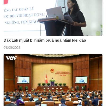
Dak Lak mjuăt bi hriăm bruă ngă hlăm klei đăo
06/08/2026