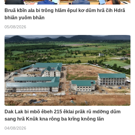
Bruă kƀĭn ala bi trông hlăm êpul kơ dŭm hră čih Hdră
bhiăn yuôm bhăn
05/08/2026
Dak Lak bi mbŏ êbeh 215 êklai prăk rŭ mdơ̆ng dŭm
sang hră Knŭk kna rông ba krĭng knông lăn
04/08/2026