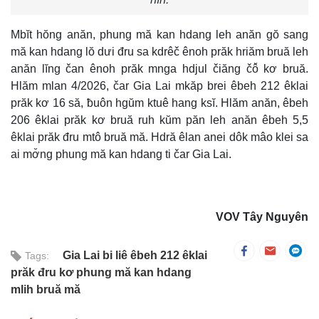
Mbĭt hŏng anăn, phung mă kan hdang leh anăn gŏ sang
mă kan hdang lŏ dưi đru sa kdrêč ênoh prăk hriăm bruă leh
anăn lĭng čan ênoh prăk mnga hdjul čiăng čô̆ kơ bruă.
Hlăm mlan 4/2026, čar Gia Lai mkăp brei êbeh 212 êklai
prăk kơ 16 să, ƀuôn hgŭm ktuê hang ksĭ. Hlăm anăn, êbeh
206 êklai prăk kơ bruă ruh kŭm păn leh anăn êbeh 5,5
êklai prăk đru mtô bruă mă. Hdră êlan anei dôk mâo klei sa
ai mơ̆ng phung mă kan hdang ti čar Gia Lai.
VOV Tây Nguyên
Gia Lai bi liê êbeh 212 êklai
Tags:
prăk đru kơ phung mă kan hdang
mlih bruă mă