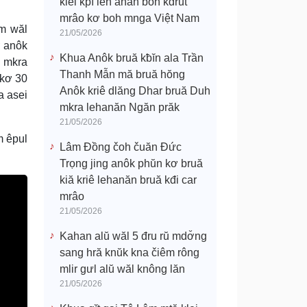
klei kpĭ leh anăn boh kdrŭt
mrâo kơ boh mnga Việt Nam
ăm wăl
21/05/2026
ơ anôk
Khua Anôk bruă kƀĭn ala Trần
k mkra
Thanh Mẫn mă bruă hŏng
 kơ 30
Anôk kriê dlăng Dhar bruă Duh
a asei
mkra lehanăn Ngăn prăk
21/05/2026
m êpul
Lâm Đồng čoh čuăn Đức
Trọng jing anôk phŭn kơ bruă
kiă kriê lehanăn bruă kđi car
mrâo
21/05/2026
Kahan alŭ wăl 5 đru rŭ mdơ̆ng
sang hră knŭk kna čiêm rông
mlir gưl alŭ wăl knông lăn
21/05/2026