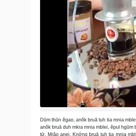
Dŭm thŭn êgao, anôk bruă tuh tia mnia mblei 
anôk bruă duh mkra mnia mblei, êpul hgŭm b
tử. Mrâo anei, Knơ̆ng bruă tuh tia mnia m