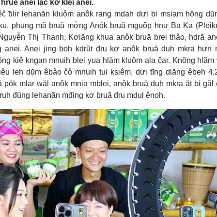
ruê anei lač kơ klei anei.
êč ƀlir lehanăn kluôm anôk rang mdah dưi bi msiam hŏng d
leiku, phung mă bruă mơ̆ng Anôk bruă mguôp hnư Ba Ka (Pleik
Nguyễn Thị Thanh, Kơiăng khua anôk bruă brei thâo, hdră an
 anei. Anei jing boh kdrŭt đru kơ anôk bruă duh mkra hưn
hŏng kiê kngan mnuih blei yua hlăm kluôm ala čar. Knŏng hlă
iêu leh dŭm êbâo čô mnuih tui ksiêm, dưi tĭng dlăng êbeh 4,
 pŏk mlar wăl anôk mnia mblei, anôk bruă duh mkra ăt bi găl
hruh đŭng lehanăn mđing kơ bruă đru mdul ênoh.