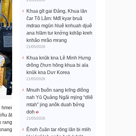
21/05/2026
Khua gĭt gai Đảng, Khua lăn
čar Tô Lâm: Mđĭ kyar bruă
mdrao mgŭn hluê knhuah djuê
ana hlăm tur knơ̆ng kdrăp kreh
knhâo mrâo mrang
21/05/2026
Khua knŭk kna Lê Minh Hưng
drông čhưn hŏng khua bi ala
knŭk kna Dưr Korea
21/05/2026
Mnuih ƀuôn sang krĭng dlông
nah Yŭ Quảng Ngãi mjing “dliê
mtah” jing anôk duah ƀơ̆ng
e hmei
doh
iñu ăt
21/05/2026
k rang
 knang
Ênoh čuăn tar rŏng lăn bi mlih