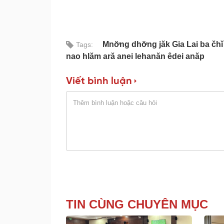
Mnơ̆ng dhơ̆ng jăk Gia Lai ba čh
Tags:
nao hlăm ară anei lehanăn êdei anăp
Viết bình luận
TIN CÙNG CHUYÊN MỤC