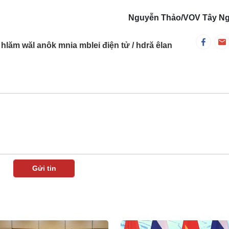
Nguyễn Thảo/VOV Tây N
ĭ hlăm wăl anôk mnia mblei điện tử
hdră êlan