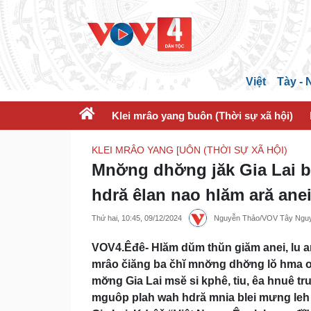
Việt
Tày -
Klei mrâo yang ƀuôn (Thời sự xã hội)
KLEI MRÂO YANG [UÔN (THỜI SỰ XÃ HỘI)
Mnơ̆ng dhơ̆ng jăk Gia Lai b
hdră êlan nao hlăm ară ane
Thứ hai, 10:45, 09/12/2024
Nguyễn Thảo/VOV Tây Ngu
VOV4.Êđê- Hlăm dŭm thŭn giăm anei, lu anô
mrâo čiăng ba čhĭ mnơ̆ng dhơ̆ng lŏ hma on
mơ̆ng Gia Lai msĕ si kphê, tiu, êa hnuê tr
mguôp plah wah hdră mnia blei mưng leh 