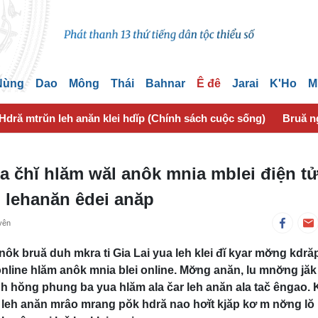
 Nùng
Dao
Mông
Thái
Bahnar
Ê đê
Jarai
K'Ho
M
Hdră mtrŭn leh anăn klei hdĭp (Chính sách cuộc sống)
Bruă n
a čhĭ hlăm wăl anôk mnia mblei điện tử
i lehanăn êdei anăp
yên
k bruă duh mkra ti Gia Lai yua leh klei đĭ kyar mơ̆ng kdră
line hlăm anôk mnia blei online. Mơ̆ng anăn, lu mnơ̆ng jăk
uh hŏng phung ba yua hlăm ala čar leh anăn ala tač êngao. K
leh anăn mrâo mrang pŏk hdră nao hơĭt kjăp kơ m nơ̆ng lŏ