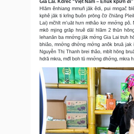
Gia Lai. Kdrêč “Việt Nam – Ênuk kpưn đĭ” h
Hlăm ênhiang mmuñ jăk êdi, pui mngač ƀl
kphê jăk ti krĭng ƀuôn prŏng čư̆ čhiăng P
Lai) mčhĭt m’uăt hưn mthâo kơ mnơ̆ng pô. 
mkŏ mjing grăp hruê dăl hlăm 2 thŭn hŏng
lehanăn ba mnơ̆ng jăk mơ̆ng Gia Lai truh 
bhiâo, mnơ̆ng dhơ̆ng mơ̆ng anôk bruă jak 
Nguyễn Thị Thanh brei thâo, mbĭt hŏng bruă
hdră mkra, mđĭ boh tŭ mnơ̆ng dhơ̆ng, mkra 