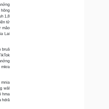
hnơ̆ng
n hŏng
uh 1,8
iện tử
ar mâo
ia Lai
h bruă
TikTok
mnơ̆ng
i mkra
k mnia
ng wăl
lŏ hma
a hdră