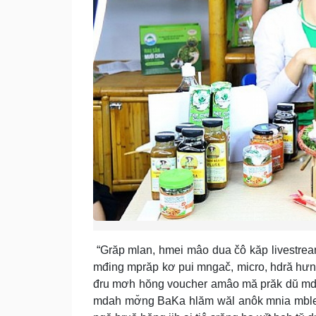
“Grăp mlan, hmei mâo dua čô kăp livestre
mđing mprăp kơ pui mngač, micro, hdră hưn 
đru mơh hŏng voucher amâo mă prăk dŭ mdiă
mdah mơ̆ng BaKa hlăm wăl anôk mnia mblei 