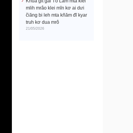
Khua gĭt gai Tô Lâm mtă klei
mlih mrâo klei mĭn kơ ai dưi
čiăng bi leh mta kñăm đĭ kyar
truh kơ dua mrô
21/05/2026