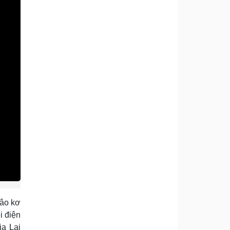
hâo kơ
i điện
ia Lai