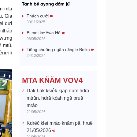
a
Tanh bĕ ayong dăm jŭ
ŭm mta
y
u, Gia
Thách cưới
30/11/2025
ei dưi
V
 mthâo
Bi mni kơ Awa Hô
m wưng
08/05/2025
i
2 mtŭ.
Tiếng chuông ngân (Jingle Bells)
 ênưih
d
24/12/2024
e
MTA KÑĂM VOV4
o
Dak Lak ksiêk kjăp dŭm hdră
mtrŭn, hdră kčah ngă bruă
mrâo
21/05/2026
Kdrêč klei mrâo knăm pă, hruê
21/05/2026