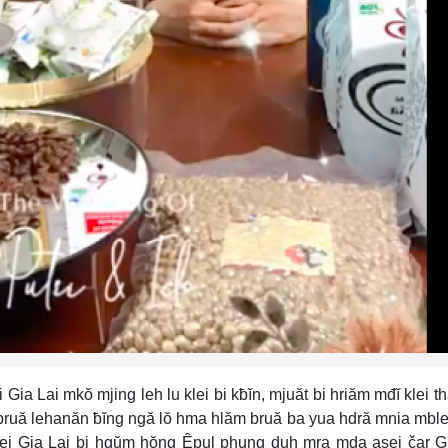
Gia Lai mkŏ mjing leh lu klei bi kƀĭn, mjuăt bi hriăm mđĭ klei t
ruă lehanăn ƀĭng ngă lŏ hma hlăm bruă ba yua hdră mnia mble
blei Gia Lai bi hgŭm hŏng Êpul phung duh mra mda asei čar G