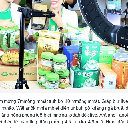
am mơ̆ng 7mmông mmăt truh kơ 10 mmông mmăt. Grăp blư̆ liv
mthâo. Wăl anôk mnia mblei điện tử ƀuh pô kriăng ngă bruă, d
ng hŏng phung tuê blei mnơ̆ng tơdah dôk live. Ară anei, anô
điện tử mâo tĭng dlăng mơ̆ng 4,5 truh kơ 4,9 mtŭ. Hmei đăo