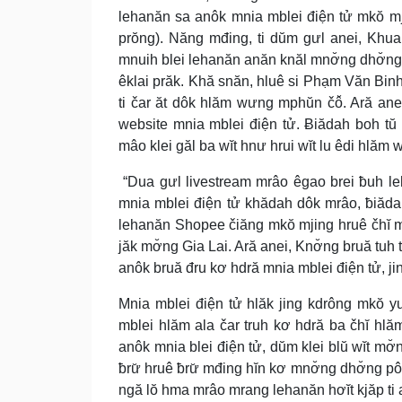
lehanăn sa anôk mnia mblei điện tử mkŏ mj
prŏng). Năng mđing, ti dŭm gưl anei, Khua
mnuih blei lehanăn anăn knăl mnơ̆ng dhơ̆ng.
êklai prăk. Khă snăn, hluê si Phạm Văn Binh,
ti čar ăt dôk hlăm wưng mphŭn čô̆. Ară a
website mnia mblei điện tử. Ƀiădah boh tŭ
mâo klei găl ba wĭt hnư hrui wĭt lu êdi hlăm 
“Dua gưl livestream mrâo êgao brei ƀuh leh
mnia mblei điện tử khădah dôk mrâo, ƀiădah
lehanăn Shopee čiăng mkŏ mjing hruê čhĭ 
jăk mơ̆ng Gia Lai. Ară anei, Knơ̆ng bruă tu
anôk bruă đru kơ hdră mnia mblei điện tử, j
Mnia mblei điện tử hlăk jing kdrông mkŏ 
mblei hlăm ala čar truh kơ hdră ba čhĭ hlăm
anôk mnia blei điện tử, dŭm klei blŭ wĭt mơ
ƀrư̆ hruê ƀrư̆ mđing hĭn kơ mnơ̆ng dhơ̆ng 
ngă lŏ hma mrâo mrang lehanăn hơĭt kjăp ti a