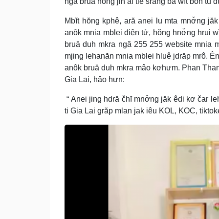
ngă bruă hŏng jih ai tiê srăng ba wĭt boh tŭ d
Mbĭt hŏng kphê, ară anei lu mta mnơ̆ng jăk
anôk mnia mblei điện tử, hŏng hnơ̆ng hrui w
bruă duh mkra ngă 255 255 website mnia mb
mjing lehanăn mnia mblei hluê jdrăp mrô. Ê
anôk bruă duh mkra mâo kơhưm. Phan Than
Gia Lai, hâo hưn:
“ Anei jing hdră čhĭ mnơ̆ng jăk êdi kơ čar
ti Gia Lai grăp mlan jak iêu KOL, KOC, tiktok