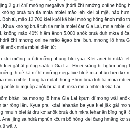
ing 2 gưl čhĭ mnơ̆ng megalive (hdră čhĭ mnơ̆ng online hŏng 
 knơ̆ng bruă tuh tia mnia mblei mâo leh klei bi mjĕ, hâo hư
 Boh tŭ, mâo 12.700 klei kuôl kă blei mnơ̆ng hŏng ênoh mâo tr
 Khua knơ̆ng bruă tuh tia mnia mblei čar Gia Lai, mnia mblei đ
nei, knŏng mâo 40% hlăm ênoh 5.000 anôk bruă duh mkra ti č
 hdră čhĭ mnơ̆ng online mrâo êgao brei ƀuh, mnơ̆ng lŏ hma G
wăl anôk mnia mblei điện tử:
 klei mđing lu êdi mơ̆ng phung blei yua. Klei anei bi mklă le
 klei găl ăt prŏng snăk ti Gia Lai. Hmei srăng bi hgŭm hŏng 
mnơ̆ng, hruê kăm čhĭ mnơ̆ng megalive hluê mta phŭn hưn kơ 
h tia mnia mblei hŏng ba mdah hŏng Phŭn bruă tuh tia mnia mble
ing anôk bi mguôp anôk bruă duh mkra mnia mblei ti Gia Lai.
yuôm bhăn, ba mnơ̆ng lŏ hma Gia Lai kpưn đĭ mơ̆ng wăl anô
 tar rŏng lăn. Kyua pral kdal lehanăn ba yua klei jăk găl mơ̆
̆ng mnuih blei ăt đru kơ anôk bruă duh mkra lehanăn ƀĭng ngă 
pô. Anei jing sa hdră mphŭn kčưm bŏ hŏng klei čang hmăng kơ s
lŭ wăl./.