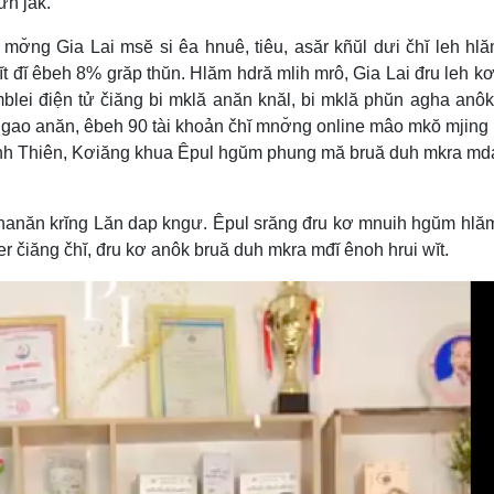
ưn jăk.
 mơ̆ng Gia Lai msĕ si êa hnuê, tiêu, asăr kñŭl dưi čhĭ leh hl
ĭt đĭ êbeh 8% grăp thŭn. Hlăm hdră mlih mrô, Gia Lai đru leh k
lei điện tử čiăng bi mklă anăn knăl, bi mklă phŭn agha anô
ngao anăn, êbeh 90 tài khoản čhĭ mnơ̆ng online mâo mkŏ mjing
h Thiên, Kơiăng khua Êpul hgŭm phung mă bruă duh mkra md
 lehanăn krĭng Lăn dap kngư. Êpul srăng đru kơ mnuih hgŭm hlă
er čiăng čhĭ, đru kơ anôk bruă duh mkra mđĭ ênoh hrui wĭt.