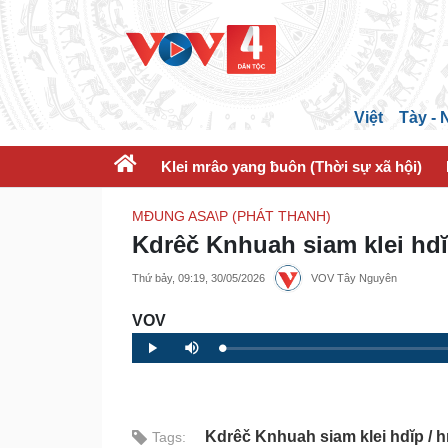
Việt
Tày -
Klei mrâo yang ƀuôn (Thời sự xã hội)
MĐUNG ASA\P (PHÁT THANH)
Kdrêč Knhuah siam klei hdĭ
Thứ bảy, 09:19, 30/05/2026
VOV Tây Nguyên
VOV
Loaded
:
Progress
:
Play
Mute
0%
0%
Kdrêč Knhuah siam klei hdĭp
h
Tags: