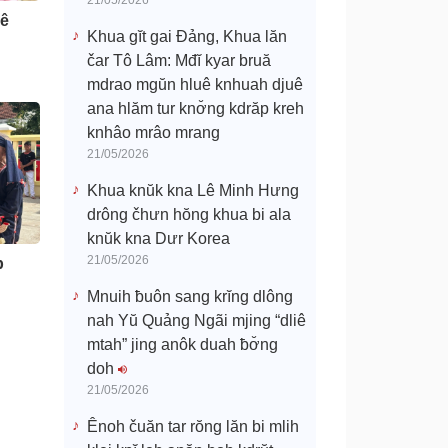
21/05/2026
uê
Khua gĭt gai Đảng, Khua lăn
čar Tô Lâm: Mđĭ kyar bruă
mdrao mgŭn hluê knhuah djuê
ana hlăm tur knơ̆ng kdrăp kreh
knhâo mrâo mrang
21/05/2026
Khua knŭk kna Lê Minh Hưng
drông čhưn hŏng khua bi ala
knŭk kna Dưr Korea
21/05/2026
p
Mnuih ƀuôn sang krĭng dlông
nah Yŭ Quảng Ngãi mjing “dliê
mtah” jing anôk duah ƀơ̆ng
doh
21/05/2026
Ênoh čuăn tar rŏng lăn bi mlih