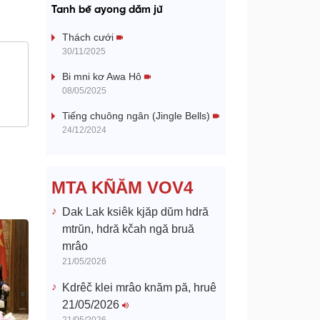
a
Tanh bĕ ayong dăm jŭ
y
Thách cưới
30/11/2025
V
Bi mni kơ Awa Hô
08/05/2025
i
Tiếng chuông ngân (Jingle Bells)
d
24/12/2024
e
MTA KÑĂM VOV4
o
Dak Lak ksiêk kjăp dŭm hdră
mtrŭn, hdră kčah ngă bruă
mrâo
21/05/2026
Kdrêč klei mrâo knăm pă, hruê
21/05/2026