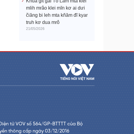
Khua gĭt gai Tô Lâm mtă klei
mlih mrâo klei mĭn kơ ai dưi
čiăng bi leh mta kñăm đĭ kyar
truh kơ dua mrô
21/05/2026
Điện tử VOV số 564/GP-BTTTT của Bộ
uyền thông cấp ngày 03/12/2016