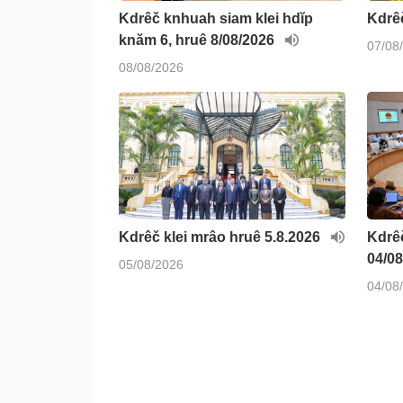
Kdrêč knhuah siam klei hdĭp
Kdrêč
knăm 6, hruê 8/08/2026
07/08
08/08/2026
Kdrêč klei mrâo hruê 5.8.2026
Kdrêč
04/0
05/08/2026
04/08