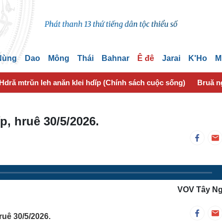
 Nùng
Dao
Mông
Thái
Bahnar
Ê đê
Jarai
K'Ho
M
Hdră mtrŭn leh anăn klei hdĭp (Chính sách cuộc sống)
Bruă n
p, hruê 30/5/2026.
VOV Tây N
ruê 30/5/2026.