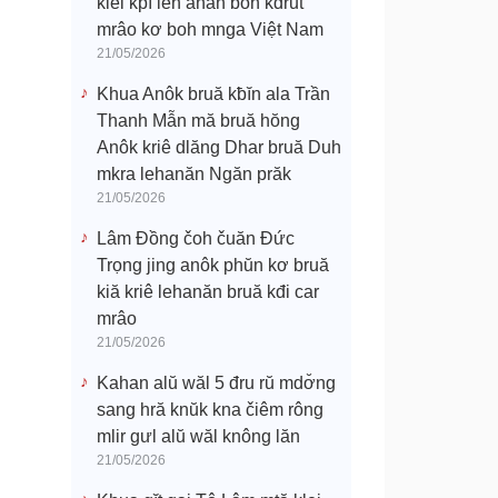
klei kpĭ leh anăn boh kdrŭt
mrâo kơ boh mnga Việt Nam
21/05/2026
Khua Anôk bruă kƀĭn ala Trần
Thanh Mẫn mă bruă hŏng
Anôk kriê dlăng Dhar bruă Duh
mkra lehanăn Ngăn prăk
21/05/2026
Lâm Đồng čoh čuăn Đức
Trọng jing anôk phŭn kơ bruă
kiă kriê lehanăn bruă kđi car
mrâo
21/05/2026
Kahan alŭ wăl 5 đru rŭ mdơ̆ng
sang hră knŭk kna čiêm rông
mlir gưl alŭ wăl knông lăn
21/05/2026