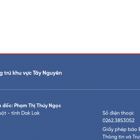
 trú khu vực Tây Nguyên
 đốc: Phạm Thị Thúy Ngọc
ột - tỉnh Dak Lak
Số điện thoại:
0262.3853052
Giấy phép báo 
Thông tin và Tr