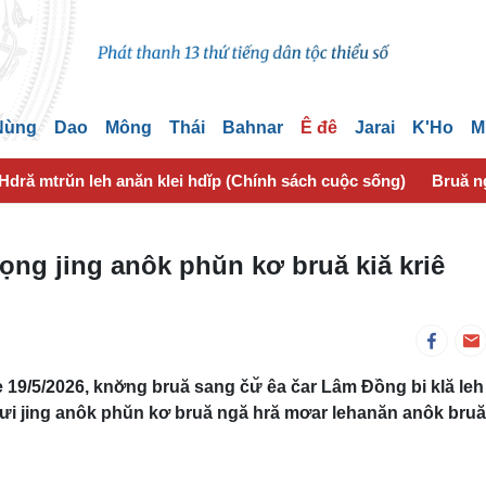
 Nùng
Dao
Mông
Thái
Bahnar
Ê đê
Jarai
K'Ho
M
Hdră mtrŭn leh anăn klei hdĭp (Chính sách cuộc sống)
Bruă n
ng jing anôk phŭn kơ bruă kiă kriê
19/5/2026, knơ̆ng bruă sang čư̆ êa čar Lâm Đồng bi klă leh
i jing anôk phŭn kơ bruă ngă hră mơar lehanăn anôk bruă