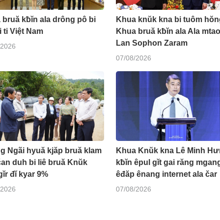
bruă kƀĭn ala drông pô bi
Khua knŭk kna bi tuôm hŏn
i ti Việt Nam
Khua bruă kƀĭn ala Ala mtao
Lan Sophon Zaram
/2026
07/08/2026
g Ngãi hyuă kjăp bruă klam
Khua Knŭk kna Lê Minh Hư
čan duh bi liê bruă Knŭk
kƀĭn êpul gĭt gai răng mgang
gĭr đĭ kyar 9%
êđăp ênang internet ala čar
/2026
07/08/2026