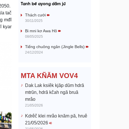
a
Tanh bĕ ayong dăm jŭ
 2050.
y
la tač
Thách cưới
ng mđĭ
30/11/2025
V
ĭ kyar
Bi mni kơ Awa Hô
08/05/2025
i
Tiếng chuông ngân (Jingle Bells)
d
24/12/2024
e
MTA KÑĂM VOV4
o
Dak Lak ksiêk kjăp dŭm hdră
mtrŭn, hdră kčah ngă bruă
mrâo
21/05/2026
Kdrêč klei mrâo knăm pă, hruê
21/05/2026