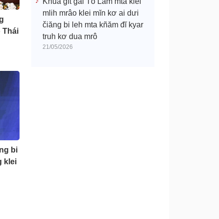
Khua gĭt gai Tô Lâm mtă klei
mlih mrâo klei mĭn kơ ai dưi
g
čiăng bi leh mta kñăm đĭ kyar
 Thái
truh kơ dua mrô
21/05/2026
ng bi
 klei