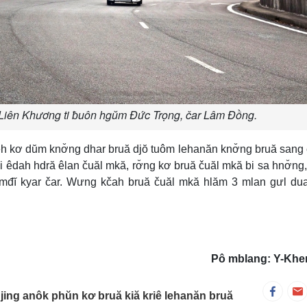
 Liên Khương ti ƀuôn hgŭm Đức Trọng, čar Lâm Đồng.
eh kơ dŭm knơ̆ng dhar bruă djŏ tuôm lehanăn knơ̆ng bruă sang 
êdah hdră êlan čuăl mkă, rơ̆ng kơ bruă čuăl mkă bi sa hnơ̆ng
mđĭ kyar čar. Wưng kčah bruă čuăl mkă hlăm 3 mlan gưl du
Pô mblang: Y-Khe
ng anôk phŭn kơ bruă kiă kriê lehanăn bruă