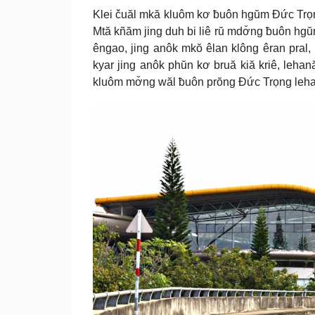
Klei čuăl mkă kluôm kơ ƀuôn hgŭm Đức Trọ
Mtă kñăm jing duh bi liê rŭ mdơ̆ng ƀuôn hg
êngao, jing anôk mkŏ êlan klông êran pral
kyar jing anôk phŭn kơ bruă kiă kriê, leha
kluôm mơ̆ng wăl ƀuôn prŏng Đức Trọng leh