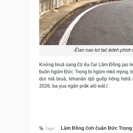
-Êlan nao kơ tač êdeh phiơr
Knơ̆ng bruă sang čư̆ êa čar Lâm Đồng jao l
ƀuôn hgŭm Đức Trọng bi hgŭm mkŏ mjing, bi 
dưi mă bruă, lehanăn djŏ guôp hŏng hdră 
2026, ba yua ngăn prăk alŭ wăl./.
Lâm Đồng čoh čuăn Đức Trọng ji
Tags: