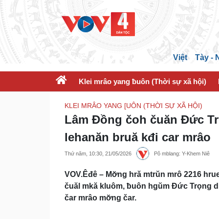
Việt
Tày -
Klei mrâo yang ƀuôn (Thời sự xã hội)
KLEI MRÂO YANG [UÔN (THỜI SỰ XÃ HỘI)
Lâm Đồng čoh čuăn Đức Trọ
lehanăn bruă kđi car mrâo
Thứ năm, 10:30, 21/05/2026
Pô mblang: Y-Khem Niê
VOV.Êđê – Mơ̆ng hră mtrŭn mrô 2216 hrue 
čuăl mkă kluôm, ƀuôn hgŭm Đức Trọng dư
čar mrâo mơ̆ng čar.