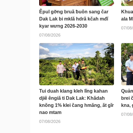
Êpul gơ̆ng bruă ƀuôn sang čar
Khua 
Dak Lak bi mklă hdră kčah mđĭ
ala M
kyar wưng 2026-2030
07/08
07/08/2026
Tui duah klang kleh lĭng kahan
Quản
djiê êngiă ti Dak Lak: Khădah
brei 
knŏng 1% klei čang hmăng, ăt gĭr
kna, 
nao mtam
07/08
07/08/2026