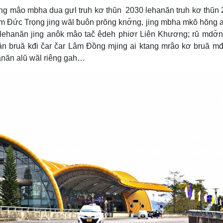
ng mâo mbha dua gưl truh kơ thŭn 2030 lehanăn truh kơ thŭn
ŭm Đức Trọng jing wăl ƀuôn prŏng knơ̆ng, jing mbha mkŏ hŏng a
, lehanăn jing anôk mâo tač êdeh phiơr Liên Khương; rŭ mdơ̆
năn bruă kđi čar čar Lâm Đồng mjing ai ktang mrâo kơ bruă mđ
anăn alŭ wăl riêng gah…