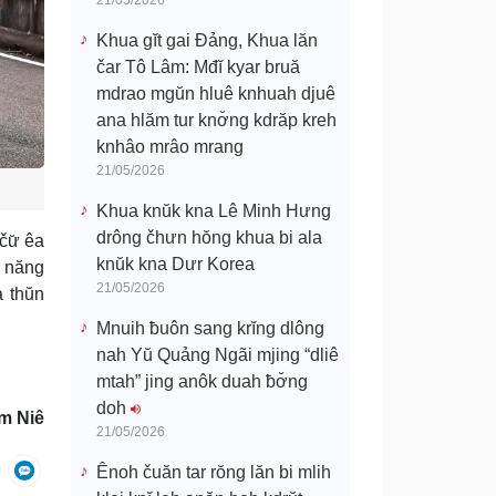
21/05/2026
Khua gĭt gai Đảng, Khua lăn
čar Tô Lâm: Mđĭ kyar bruă
mdrao mgŭn hluê knhuah djuê
ana hlăm tur knơ̆ng kdrăp kreh
knhâo mrâo mrang
21/05/2026
Khua knŭk kna Lê Minh Hưng
drông čhưn hŏng khua bi ala
čư̆ êa
knŭk kna Dưr Korea
, năng
21/05/2026
a thŭn
Mnuih ƀuôn sang krĭng dlông
nah Yŭ Quảng Ngãi mjing “dliê
mtah” jing anôk duah ƀơ̆ng
doh
m Niê
21/05/2026
Ênoh čuăn tar rŏng lăn bi mlih