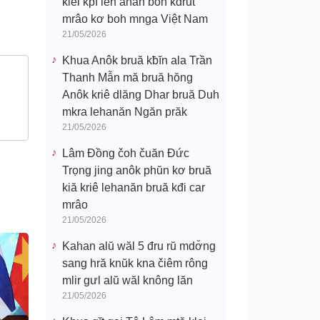
klei kpĭ leh anăn boh kdrŭt
mrâo kơ boh mnga Việt Nam
21/05/2026
Khua Anôk bruă kƀĭn ala Trần
Thanh Mẫn mă bruă hŏng
Anôk kriê dlăng Dhar bruă Duh
mkra lehanăn Ngăn prăk
21/05/2026
Lâm Đồng čoh čuăn Đức
Trọng jing anôk phŭn kơ bruă
kiă kriê lehanăn bruă kđi car
mrâo
21/05/2026
Kahan alŭ wăl 5 đru rŭ mdơ̆ng
sang hră knŭk kna čiêm rông
mlir gưl alŭ wăl knông lăn
21/05/2026