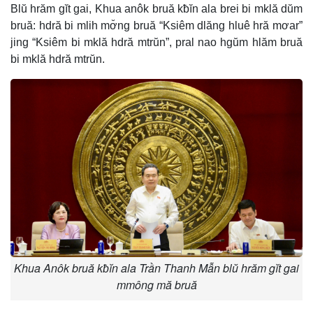
Blŭ hrăm gĭt gai, Khua anôk bruă kƀĭn ala brei bi mklă dŭm
bruă: hdră bi mlih mơ̆ng bruă “Ksiêm dlăng hluê hră mơar”
jing “Ksiêm bi mklă hdră mtrŭn”, pral nao hgŭm hlăm bruă
bi mklă hdră mtrŭn.
Khua Anôk bruă kƀĭn ala Trần Thanh Mẫn blŭ hrăm gĭt gai
mmông mă bruă