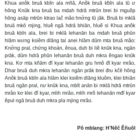
Khua anôk bruă kbĭn ala mñă, Anôk bruă kƀĭn ala tŭ ư
hŏng Knŭk kna bruă ba mdah hdră mtrŭn brei bi mguôp
hŏng asăp mtrŭn ktrao lač mâo hnơ̆ng tŭ jăk. Bruă bi mklă
bruă mkŏ mjing, hluê ngă hdră bhiăn, hluê si Khua anôk
bruă kbĭn ala, brei bi mklă lehanăn ba mdah bruă phŭn
hlăm wưng ksiêm dlăng tal anei hlăm dŭm mta bruă mâo:
Knơ̆ng pral, chứng khoán, ênua, duh bi liê knŭk kna, ngăn
prăk, dŭm hdră phŭn lehanăn bruă duh mkra êngao knŭk
kna. Kơ mta kñăm đĭ kyar lehanăn gru hmô đĭ kyar mrâo,
Dhar bruă duh mkra lehanăn ngăn prăk brei đru kčĕ hŏng
Anôk bruă kbĭn ala hlăm klei ksiêm dlăng kluôm, klei bhiăn
bruă ngăn pral, nư knŭk kna, mbĭt anăn bi mklă hdră mtrŭn
mrâo kơ klei đĭ kyar, mlih mrâo, mlih mrô lehanăn mđĭ kyar
êpul ngă bruă duh mkra pla mjing mrâo.
Pô mblang: H’Nêč Êñuôl