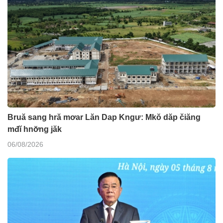
Bruă sang hră mơar Lăn Dap Kngư: Mkŏ dăp čiăng
mđĭ hnơ̆ng jăk
06/08/2026