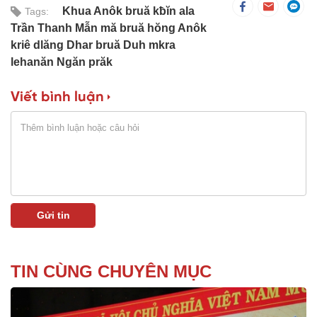
Khua Anôk bruă kƀĭn ala
Tags:
Trần Thanh Mẫn mă bruă hŏng Anôk
kriê dlăng Dhar bruă Duh mkra
lehanăn Ngăn prăk
Viết bình luận
TIN CÙNG CHUYÊN MỤC