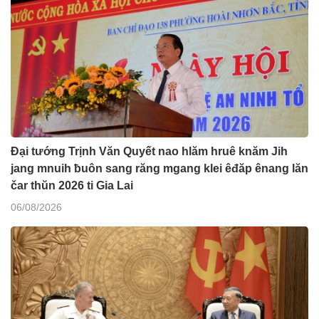
Đại tướng Trịnh Văn Quyết nao hlăm hruê knăm Jih
jang mnuih ƀuôn sang răng mgang klei êđăp ênang lăn
čar thŭn 2026 ti Gia Lai
06/08/2026