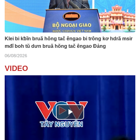
Klei bi kƀĭn bruă hŏng tač êngao bi trông kơ hdră msir
mđĭ boh tŭ dưn bruă hŏng tač êngao Đảng
06/08/2026
VIDEO
P
l