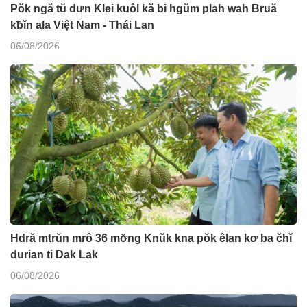
Pŏk ngă tŭ dưn Klei kuôl kă bi hgŭm plah wah Bruă
kƀĭn ala Việt Nam - Thái Lan
06/08/2026
Hdră mtrŭn mrô 36 mơ̆ng Knŭk kna pŏk êlan kơ ba čhĭ
durian ti Dak Lak
06/08/2026