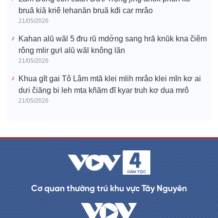
bruă kiă kriê lehanăn bruă kđi car mrâo
21/05/2026
Kahan alŭ wăl 5 đru rŭ mdơ̆ng sang hră knŭk kna čiêm
rông mlir gưl alŭ wăl knông lăn
21/05/2026
Khua gĭt gai Tô Lâm mtă klei mlih mrâo klei mĭn kơ ai
dưi čiăng bi leh mta kñăm đĭ kyar truh kơ dua mrô
21/05/2026
Cơ quan thường trú khu vực Tây Nguyên