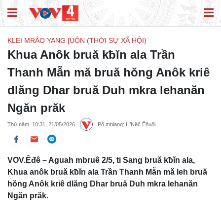
KLEI MRÂO YANG [UÔN (THỜI SỰ XÃ HỘI)
Khua Anôk bruă kƀĭn ala Trần
Thanh Mẫn mă bruă hŏng Anôk kriê
dlăng Dhar bruă Duh mkra lehanăn
Ngăn prăk
Thứ năm, 10:31, 21/05/2026
Pô mblang: H’Nêč Êñuôl
VOV.Êđê – Aguah mbruê 2/5, ti Sang bruă kƀĭn ala,
Khua anôk bruă kƀĭn ala Trần Thanh Mẫn mă leh bruă
hŏng Anôk kriê dlăng Dhar bruă Duh mkra lehanăn
Ngăn prăk.