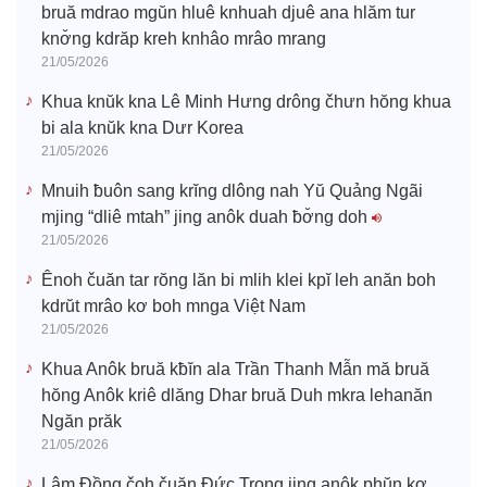
bruă mdrao mgŭn hluê knhuah djuê ana hlăm tur
knơ̆ng kdrăp kreh knhâo mrâo mrang
21/05/2026
Khua knŭk kna Lê Minh Hưng drông čhưn hŏng khua
bi ala knŭk kna Dưr Korea
21/05/2026
Mnuih ƀuôn sang krĭng dlông nah Yŭ Quảng Ngãi
mjing “dliê mtah” jing anôk duah ƀơ̆ng doh
21/05/2026
Ênoh čuăn tar rŏng lăn bi mlih klei kpĭ leh anăn boh
kdrŭt mrâo kơ boh mnga Việt Nam
21/05/2026
Khua Anôk bruă kƀĭn ala Trần Thanh Mẫn mă bruă
hŏng Anôk kriê dlăng Dhar bruă Duh mkra lehanăn
Ngăn prăk
21/05/2026
Lâm Đồng čoh čuăn Đức Trọng jing anôk phŭn kơ