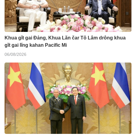
Khua gĭt gai Đảng, Khua Lăn čar Tô Lâm drông khua
gĭt gai lĭng kahan Pacific Mi
06/08/2026