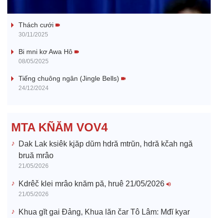
Tanh bĕ ayong dăm jŭ
a
Thách cưới
y
30/11/2025
V
Bi mni kơ Awa Hô
08/05/2025
i
Tiếng chuông ngân (Jingle Bells)
24/12/2024
d
e
MTA KÑĂM VOV4
o
Dak Lak ksiêk kjăp dŭm hdră mtrŭn, hdră kčah ngă
bruă mrâo
21/05/2026
Kdrêč klei mrâo knăm pă, hruê 21/05/2026
21/05/2026
Khua gĭt gai Đảng, Khua lăn čar Tô Lâm: Mđĭ kyar