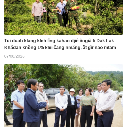
Tui duah klang kleh lĭng kahan djiê êngiă ti Dak Lak:
Khădah knŏng 1% klei čang hmăng, ăt gĭr nao mtam
07/08/2026