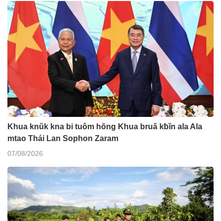
Khua knŭk kna bi tuôm hŏng Khua bruă kƀĭn ala Ala
mtao Thái Lan Sophon Zaram
07/08/2026