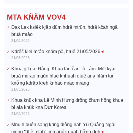
e
MTA KÑĂM VOV4
o
Dak Lak ksiêk kjăp dŭm hdră mtrŭn, hdră kčah ngă
bruă mrâo
21/05/2026
Kdrêč klei mrâo knăm pă, hruê 21/05/2026
21/05/2026
Khua gĭt gai Đảng, Khua lăn čar Tô Lâm: Mđĭ kyar
bruă mdrao mgŭn hluê knhuah djuê ana hlăm tur
knơ̆ng kdrăp kreh knhâo mrâo mrang
21/05/2026
Khua knŭk kna Lê Minh Hưng drông čhưn hŏng khua
bi ala knŭk kna Dưr Korea
21/05/2026
Mnuih ƀuôn sang krĭng dlông nah Yŭ Quảng Ngãi
mjing “dliê mtah” jing anôk duah ƀơ̆ng doh