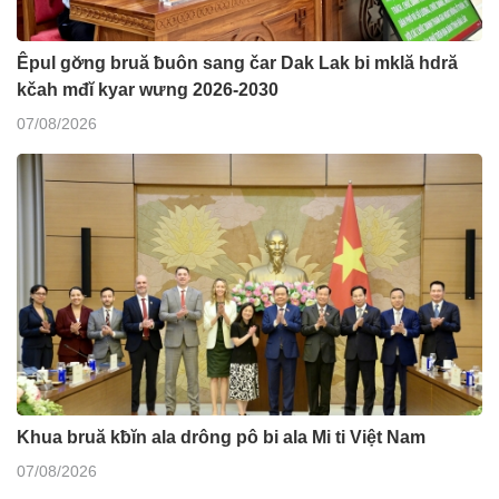
Êpul gơ̆ng bruă ƀuôn sang čar Dak Lak bi mklă hdră
kčah mđĭ kyar wưng 2026-2030
07/08/2026
Khua bruă kƀĭn ala drông pô bi ala Mi ti Việt Nam
07/08/2026