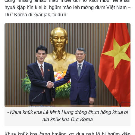
čang hmăng amâo mâo mdei dưi lŏ ksŭl mbŭ, lehanăn
hyuă kjăp hĭn klei bi hgŭm mâo leh mơ̆ng đưm Việt Nam –
Dưr Korea đĭ kyar jăk, tŭ dưn.
- Khua knŭk kna Lê Minh Hưng drông čhưn hŏng khua bi
ala knŭk kna Dưr Korea
Khua knŭk kna čang hmăng kơ dua nah lŏ bi hgŭm kjăp