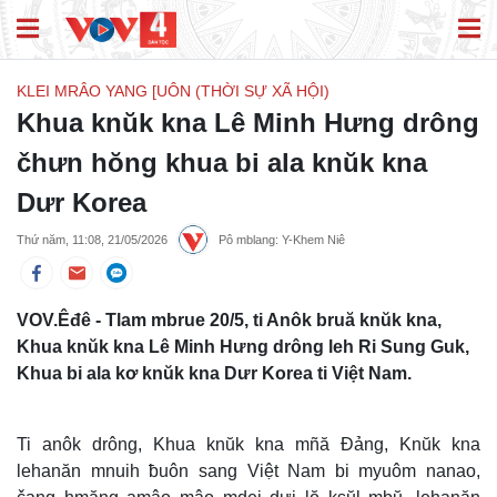
KLEI MRÂO YANG [UÔN (THỜI SỰ XÃ HỘI)
Khua knŭk kna Lê Minh Hưng drông
čhưn hŏng khua bi ala knŭk kna
Dưr Korea
Thứ năm, 11:08, 21/05/2026
Pô mblang: Y-Khem Niê
VOV.Êđê - Tlam mbrue 20/5, ti Anôk bruă knŭk kna,
Khua knŭk kna Lê Minh Hưng drông leh Ri Sung Guk,
Khua bi ala kơ knŭk kna Dưr Korea ti Việt Nam.
Ti anôk drông, Khua knŭk kna mñă Đảng, Knŭk kna
lehanăn mnuih ƀuôn sang Việt Nam bi myuôm nanao,