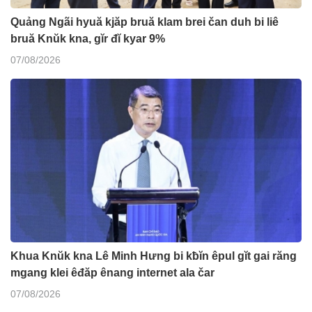
Quảng Ngãi hyuă kjăp bruă klam brei čan duh bi liê
bruă Knŭk kna, gĭr đĭ kyar 9%
07/08/2026
Khua Knŭk kna Lê Minh Hưng bi kƀĭn êpul gĭt gai răng
mgang klei êđăp ênang internet ala čar
07/08/2026