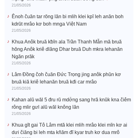
21/05/2026
Ênoh čuăn tar rŏng lăn bi mlih klei kpĭ leh anăn boh
kdrŭt mrâo kơ boh mnga Việt Nam
21/05/2026
Khua Anôk bruă kƀĭn ala Trần Thanh Mẫn mă bruă
hŏng Anôk kriê dlăng Dhar bruă Duh mkra lehanăn
Ngăn prăk
21/05/2026
Lâm Đồng čoh čuăn Đức Trọng jing anôk phŭn kơ
bruă kiă kriê lehanăn bruă kđi car mrâo
21/05/2026
Kahan alŭ wăl 5 đru rŭ mdơ̆ng sang hră knŭk kna čiêm
rông mlir gưl alŭ wăl knông lăn
21/05/2026
Khua gĭt gai Tô Lâm mtă klei mlih mrâo klei mĭn kơ ai
dưi čiăng bi leh mta kñăm đĭ kyar truh kơ dua mrô