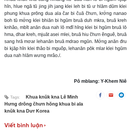
hĭn, hlue ngă tŭ jing jih jang klei leh bi tŭ ư hlăm dŭm klei
phung khua prŏng dua ala čar bi čuă čhưn, krơ̆ng nanao
boh tŭ mơ̆ng klei bhiăn bi hgŭm bruă duh mkra, bruă kreh
knhâo, mbĭt anăn dua nah lŏ mđĭ hĭng klei bi hgŭm bruă lŏ
hma, dhar kreh, mjuăt asei mlei, bruă hiu čhưn ênguê, bruă
sang hră mơar lehanăn bruă mdrao mgŭn. Mơ̆ng anăn đru
bi kjăp hĭn klei thâo bi mguôp, lehanăn pŏk mlar klei hgŭm
dua nah hlăm wưng mrâo./.
Pô mblang: Y-Khem Niê
Khua knŭk kna Lê Minh
Tags:
Hưng drông čhưn hŏng khua bi ala
knŭk kna Dưr Korea
Viết bình luận