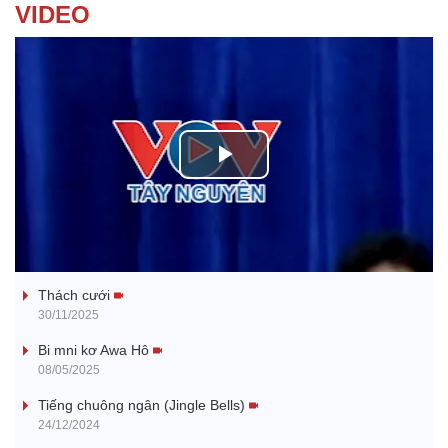
VIDEO
P
l
Tanh bĕ ayong dăm jŭ
a
Thách cưới
y
30/11/2025
V
Bi mni kơ Awa Hô
08/05/2025
i
Tiếng chuông ngân (Jingle Bells)
24/12/2024
d