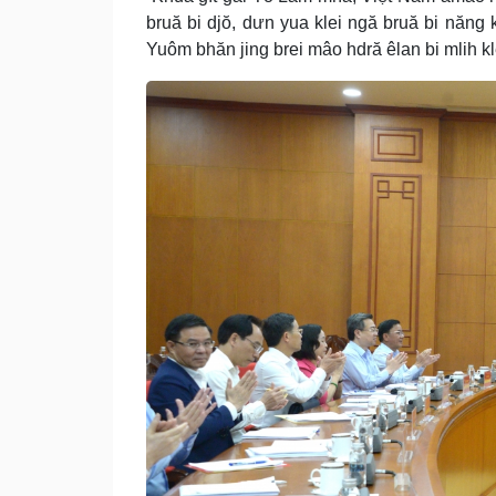
bruă bi djŏ, dưn yua klei ngă bruă bi năng
Yuôm bhăn jing brei mâo hdră êlan bi mlih kl