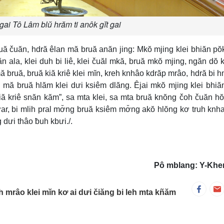
gai Tô Lâm blŭ hrăm ti anôk gĭt gai
uă čuăn, hdră êlan mă bruă anăn jing: Mkŏ mjing klei bhiăn pŏ
 ala, klei duh bi liê, klei čuăl mkă, bruă mkŏ mjing, ngăn dŏ 
mă bruă, bruă kiă kriê klei mĭn, kreh knhâo kdrăp mrâo, hdră bi 
 mă bruă hlăm klei dưi ksiêm dlăng. Êjai mkŏ mjing klei bhiăn
ă kriê snăn kăm”, sa mta klei, sa mta bruă knŏng čoh čuăn h
ơar, bi mlih pral mơ̆ng bruă ksiêm mơ̆ng akŏ hlŏng kơ truh knhal
 dưi thâo ƀuh kbưi./.
Pô mblang: Y-Khe
h mrâo klei mĭn kơ ai dưi čiăng bi leh mta kñăm