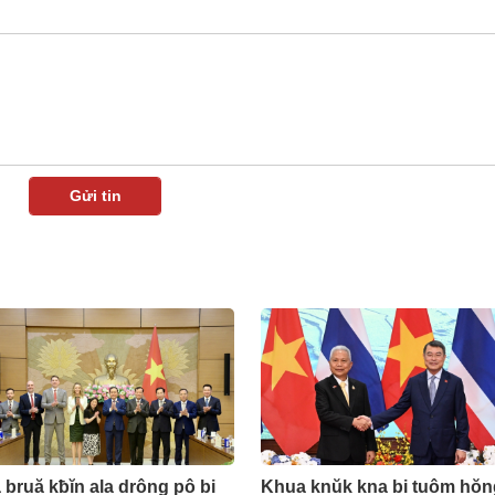
bruă kƀĭn ala drông pô bi
Khua knŭk kna bi tuôm hŏn