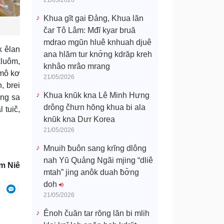
21/05/2026
Khua gĭt gai Đảng, Khua lăn
čar Tô Lâm: Mđĭ kyar bruă
mdrao mgŭn hluê knhuah djuê
k êlan
ana hlăm tur knơ̆ng kdrăp kreh
kluôm,
knhâo mrâo mrang
hmô kơ
21/05/2026
, brei
Khua knŭk kna Lê Minh Hưng
ŏng sa
drông čhưn hŏng khua bi ala
 tuič,
knŭk kna Dưr Korea
21/05/2026
Mnuih ƀuôn sang krĭng dlông
nah Yŭ Quảng Ngãi mjing “dliê
m Niê
mtah” jing anôk duah ƀơ̆ng
doh
21/05/2026
Ênoh čuăn tar rŏng lăn bi mlih