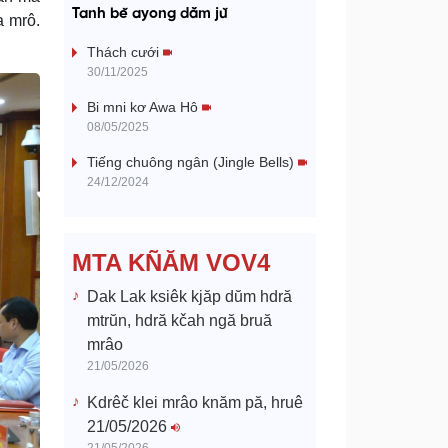
a
Tanh bĕ ayong dăm jŭ
a mrô.
y
Thách cưới
30/11/2025
V
Bi mni kơ Awa Hô
08/05/2025
i
Tiếng chuông ngân (Jingle Bells)
d
24/12/2024
e
MTA KÑĂM VOV4
o
Dak Lak ksiêk kjăp dŭm hdră
mtrŭn, hdră kčah ngă bruă
mrâo
21/05/2026
Kdrêč klei mrâo knăm pă, hruê
21/05/2026