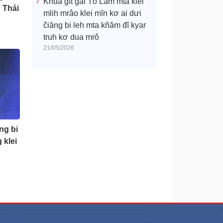
Khua gĭt gai Tô Lâm mtă klei
 Thái
mlih mrâo klei mĭn kơ ai dưi
čiăng bi leh mta kñăm đĭ kyar
truh kơ dua mrô
21/05/2026
ng bi
 klei