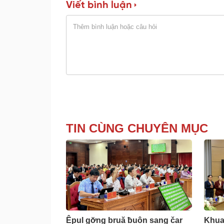
Viết bình luận
TIN CÙNG CHUYÊN MỤC
Êpul gơ̆ng bruă ƀuôn sang čar
Khua 