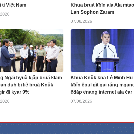
i ti Việt Nam
Khua bruă kƀĭn ala Ala mtao
Lan Sophon Zaram
/2026
07/08/2026
g Ngãi hyuă kjăp bruă klam
Khua Knŭk kna Lê Minh Hư
čan duh bi liê bruă Knŭk
kƀĭn êpul gĭt gai răng mgang
gĭr đĭ kyar 9%
êđăp ênang internet ala čar
/2026
07/08/2026