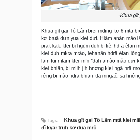
-Khua gĭt 
Khua gĭt gai Tô Lâm brei mđing kơ 6 mta br
kơ bruă dưn yua klei dưi. Hlăm anăn mâo lăn
prăk kăk, klei bi hgŭm duh bi liê, hdră êlan 
klei duh mkra mrâo, lehanăn hdră êlan lông
lăm lui mtam klei mĭn “dah amâo mâo dưi ki
klei bhiăn, bi mlih jih hnơ̆ng klei ngă hră m
rơ̆ng bi mâo hdră bhiăn klă mngač, sa hnơ̆ng
Khua gĭt gai Tô Lâm mtă klei mli
Tags:
đĭ kyar truh kơ dua mrô