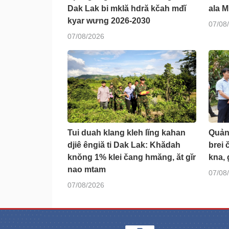
Dak Lak bi mklă hdră kčah mđĭ
ala M
kyar wưng 2026-2030
07/08
07/08/2026
Tui duah klang kleh lĭng kahan
Quản
djiê êngiă ti Dak Lak: Khădah
brei 
knŏng 1% klei čang hmăng, ăt gĭr
kna, 
nao mtam
07/08
07/08/2026