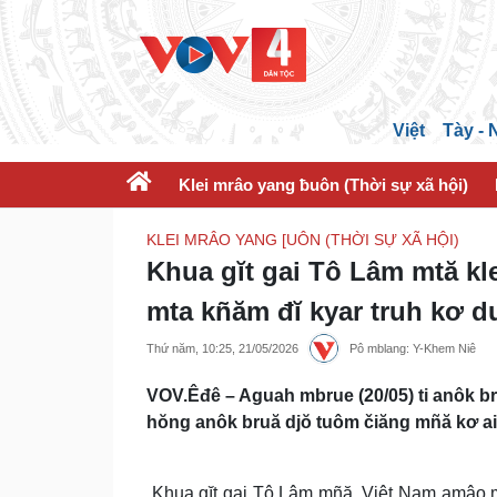
Việt
Tày -
Klei mrâo yang ƀuôn (Thời sự xã hội)
KLEI MRÂO YANG [UÔN (THỜI SỰ XÃ HỘI)
Khua gĭt gai Tô Lâm mtă kle
mta kñăm đĭ kyar truh kơ d
Thứ năm, 10:25, 21/05/2026
Pô mblang: Y-Khem Niê
VOV.Êđê – Aguah mbrue (20/05) ti anôk bru
hŏng anôk bruă djŏ tuôm čiăng mñă kơ ai 
Khua gĭt gai Tô Lâm mñă, Việt Nam amâo mâ