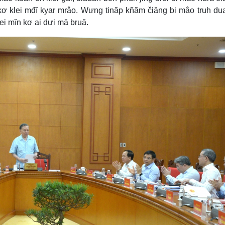
 kơ klei mđĭ kyar mrâo. Wưng tinăp kñăm čiăng bi mâo truh du
ei mĭn kơ ai dưi mă bruă.