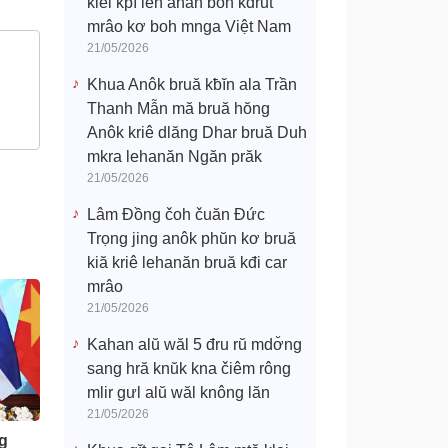
klei kpĭ leh anăn boh kdrŭt
mrâo kơ boh mnga Việt Nam
21/05/2026
Khua Anôk bruă kƀĭn ala Trần
Thanh Mẫn mă bruă hŏng
Anôk kriê dlăng Dhar bruă Duh
mkra lehanăn Ngăn prăk
21/05/2026
Lâm Đồng čoh čuăn Đức
Trọng jing anôk phŭn kơ bruă
kiă kriê lehanăn bruă kđi car
mrâo
21/05/2026
Kahan alŭ wăl 5 đru rŭ mdơ̆ng
sang hră knŭk kna čiêm rông
mlir gưl alŭ wăl knông lăn
21/05/2026
g