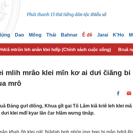
 Nùng
Dao
Mông
Thái
Bahnar
Ê đê
Jarai
K'Ho
M
Hdră mtrŭn leh anăn klei hdĭp (Chính sách cuộc sống)
Bruă n
i mlih mrâo klei mĭn kơ ai dưi čiăng bi 
ua mrô
ă Đảng gưl dlông, Khua gĭt gai Tô Lâm kiă kriê leh klei mă
dưi klei mđĭ kyar lăn čar hlăm wưng tinăp.
o kƀah ôh klei găl, ƀiădah boh phŭn jing brei bi mâo hdră ê