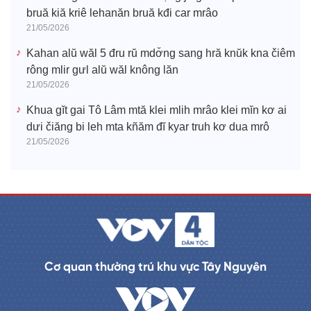
bruă kiă kriê lehanăn bruă kđi car mrâo
21/05/2026
Kahan alŭ wăl 5 đru rŭ mdơ̆ng sang hră knŭk kna čiêm
rông mlir gưl alŭ wăl knông lăn
21/05/2026
Khua gĭt gai Tô Lâm mtă klei mlih mrâo klei mĭn kơ ai
dưi čiăng bi leh mta kñăm đĭ kyar truh kơ dua mrô
21/05/2026
Cơ quan thường trú khu vực Tây Nguyên