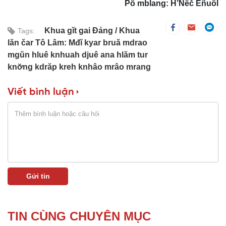
Pô mblang: H’Nêč Êñuôl
Khua gĭt gai Đảng
Khua
Tags:
lăn čar Tô Lâm: Mđĭ kyar bruă mdrao
mgŭn hluê knhuah djuê ana hlăm tur
knơ̆ng kdrăp kreh knhâo mrâo mrang
Viết bình luận
TIN CÙNG CHUYÊN MỤC