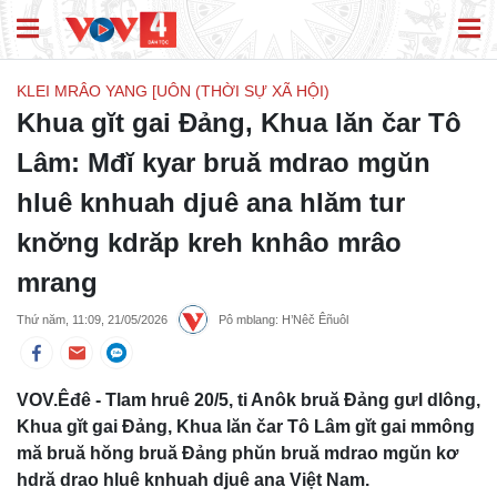
KLEI MRÂO YANG [UÔN (THỜI SỰ XÃ HỘI)
Khua gĭt gai Đảng, Khua lăn čar Tô
Lâm: Mđĭ kyar bruă mdrao mgŭn
hluê knhuah djuê ana hlăm tur
knơ̆ng kdrăp kreh knhâo mrâo
mrang
Thứ năm, 11:09, 21/05/2026
Pô mblang: H’Nêč Êñuôl
VOV.Êđê - Tlam hruê 20/5, ti Anôk bruă Đảng gưl dlông,
Khua gĭt gai Đảng, Khua lăn čar Tô Lâm gĭt gai mmông
mă bruă hŏng bruă Đảng phŭn bruă mdrao mgŭn kơ
hdră drao hluê knhuah djuê ana Việt Nam.