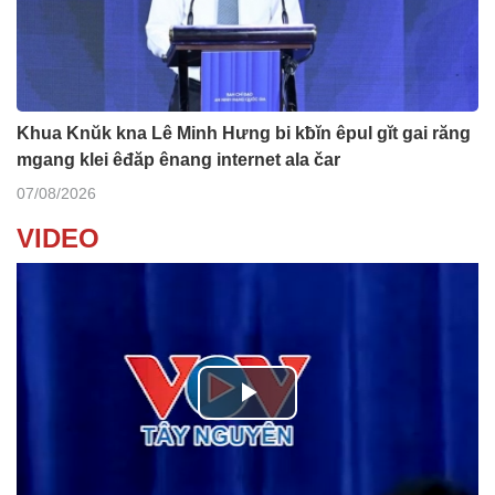
Khua Knŭk kna Lê Minh Hưng bi kƀĭn êpul gĭt gai răng
mgang klei êđăp ênang internet ala čar
07/08/2026
VIDEO
P
l