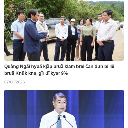
Quảng Ngãi hyuă kjăp bruă klam brei čan duh bi liê
bruă Knŭk kna, gĭr đĭ kyar 9%
07/08/2026