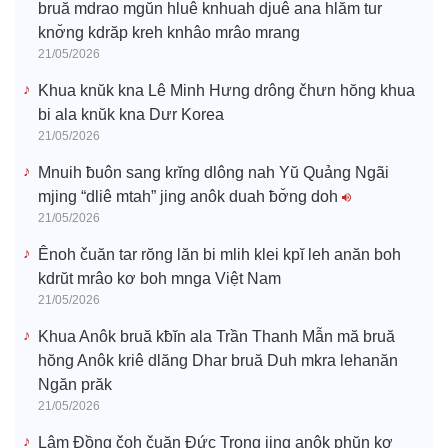
bruă mdrao mgŭn hluê knhuah djuê ana hlăm tur
knơ̆ng kdrăp kreh knhâo mrâo mrang
21/05/2026
Khua knŭk kna Lê Minh Hưng drông čhưn hŏng khua
bi ala knŭk kna Dưr Korea
21/05/2026
Mnuih ƀuôn sang krĭng dlông nah Yŭ Quảng Ngãi
mjing “dliê mtah” jing anôk duah ƀơ̆ng doh
21/05/2026
Ênoh čuăn tar rŏng lăn bi mlih klei kpĭ leh anăn boh
kdrŭt mrâo kơ boh mnga Việt Nam
21/05/2026
Khua Anôk bruă kƀĭn ala Trần Thanh Mẫn mă bruă
hŏng Anôk kriê dlăng Dhar bruă Duh mkra lehanăn
Ngăn prăk
21/05/2026
Lâm Đồng čoh čuăn Đức Trọng jing anôk phŭn kơ