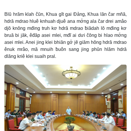
Blŭ hrăm klah čŭn, Khua gĭt gai Đảng, Khua lăn čar mñă,
hdră mdrao hluê knhuah djuê ana mơ̆ng ala čar drei amâo
djŏ knŏng mđing truh kơ hdră mdrao ƀiădah lŏ mđing kơ
bruă bi jăk, êđăp asei mlei, mđĭ ai dưi čŏng bi hlao mơ̆ng
asei mlei. Anei jing klei bhiăn gơ̆ jĕ giăm hŏng hdră mdrao
ênuk mrâo, mă mnuih ƀuôn sang jing phŭn hlăm hdră
dlăng kriê klei suaih pral.