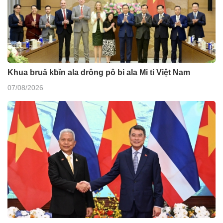
Khua bruă kƀĭn ala drông pô bi ala Mi ti Việt Nam
07/08/2026