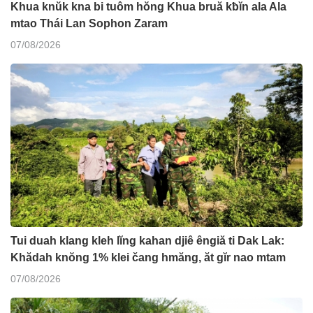
Khua knŭk kna bi tuôm hŏng Khua bruă kƀĭn ala Ala
mtao Thái Lan Sophon Zaram
07/08/2026
Tui duah klang kleh lĭng kahan djiê êngiă ti Dak Lak:
Khădah knŏng 1% klei čang hmăng, ăt gĭr nao mtam
07/08/2026