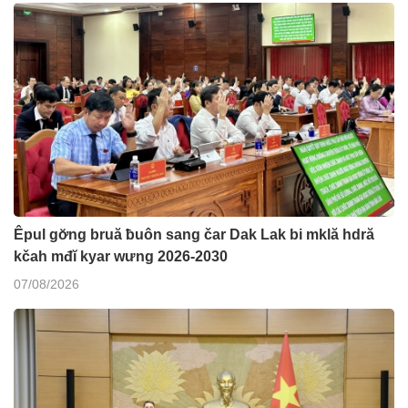
Êpul gơ̆ng bruă ƀuôn sang čar Dak Lak bi mklă hdră
kčah mđĭ kyar wưng 2026-2030
07/08/2026