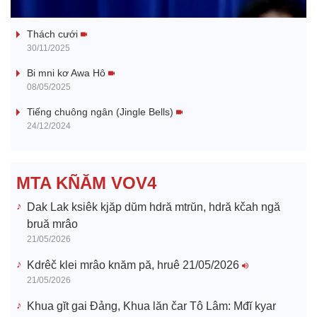
Tanh bĕ ayong dăm jŭ
a
Thách cưới
y
30/11/2025
V
Bi mni kơ Awa Hô
08/05/2025
i
Tiếng chuông ngân (Jingle Bells)
24/12/2024
d
e
MTA KÑĂM VOV4
o
Dak Lak ksiêk kjăp dŭm hdră mtrŭn, hdră kčah ngă
bruă mrâo
21/05/2026
Kdrêč klei mrâo knăm pă, hruê 21/05/2026
21/05/2026
Khua gĭt gai Đảng, Khua lăn čar Tô Lâm: Mđĭ kyar