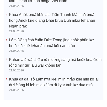
kdrŭt mrâo kơ boh mnga Việt Nam
21/05/2026
Khua Anôk bruă kƀĭn ala Trần Thanh Mẫn mă bruă
hŏng Anôk kriê dlăng Dhar bruă Duh mkra lehanăn
Ngăn prăk
21/05/2026
Lâm Đồng čoh čuăn Đức Trọng jing anôk phŭn kơ
bruă kiă kriê lehanăn bruă kđi car mrâo
21/05/2026
Kahan alŭ wăl 5 đru rŭ mdơ̆ng sang hră knŭk kna čiêm
rông mlir gưl alŭ wăl knông lăn
21/05/2026
Khua gĭt gai Tô Lâm mtă klei mlih mrâo klei mĭn kơ ai
dưi čiăng bi leh mta kñăm đĭ kyar truh kơ dua mrô
21/05/2026