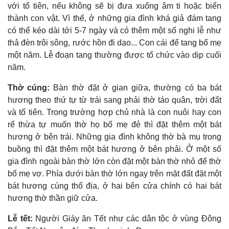
với tổ tiên, nếu không sẽ bị đưa xuống âm ti hoặc biến
thành con vật. Vì thế, ở những gia đình khá giả đám tang
có thể kéo dài tới 5-7 ngày và có thêm một số nghi lễ như
thả đèn trôi sông, rước hồn đi dạo... Con cái để tang bố mẹ
một năm. Lễ đoạn tang thường được tổ chức vào dịp cuối
năm.
Thờ cúng:
Bàn thờ đặt ở gian giữa, thường có ba bát
hương theo thứ tự từ trái sang phải thờ táo quân, trời đất
và tổ tiên. Trong trường hợp chủ nhà là con nuôi hay con
rể thừa tự muốn thờ họ bố mẹ đẻ thì đặt thêm một bát
hương ở bên trái. Những gia đình không thờ bà mụ trong
buồng thì đặt thêm một bát hương ở bên phải. Ở một số
gia đình ngoài bàn thờ lớn còn đặt một bàn thờ nhỏ để thờ
bố mẹ vợ. Phía dưới bàn thờ lớn ngay trên mặt đất đặt một
bát hương cúng thổ địa, ở hai bên cửa chính có hai bát
hương thờ thần giữ cửa.
Lễ tết:
Người Giáy ăn Tết như các dân tộc ở vùng Ðông