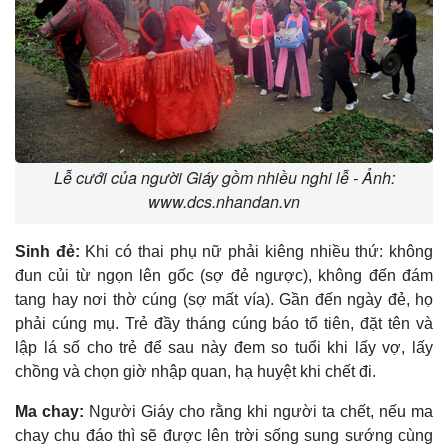
Lễ cưới của người Giáy gồm nhiều nghi lễ - Ảnh:
www.dcs.nhandan.vn
Sinh đẻ:
Khi có thai phụ nữ phải kiêng nhiều thứ: không
đun củi từ ngọn lên gốc (sợ đẻ ngược), không đến đám
tang hay nơi thờ cúng (sợ mất vía). Gần đến ngày đẻ, họ
phải cúng mụ. Trẻ đầy tháng cúng báo tổ tiên, đặt tên và
lập lá số cho trẻ để sau này đem so tuổi khi lấy vợ, lấy
chồng và chọn giờ nhập quan, hạ huyệt khi chết đi.
Ma chay:
Người Giáy cho rằng khi người ta chết, nếu ma
chay chu đáo thì sẽ được lên trời sống sung sướng cùng