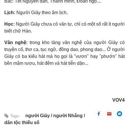
Bắc: Tết Nguyên đán, Thanh minh, Ðoan ngọ....
Lịch:
Người Giáy theo âm lịch.
Học:
Người Giáy chưa có văn tự, chỉ có một số rất ít người
biết chữ Hán.
Văn nghệ:
trong kho tàng văn nghệ của người Giáy có
truyện cổ, thơ ca, tục ngữ, đồng dao, phong dao... Ở người
Giáy có ba kiểu hát mà họ gọi là "vươn" hay "phướn" hát
bên mâm rượu, hát đêm và hát tiễn dặn...
VOV4
người Giáy
người Nhắng
Tags:
dân tộc thiểu số