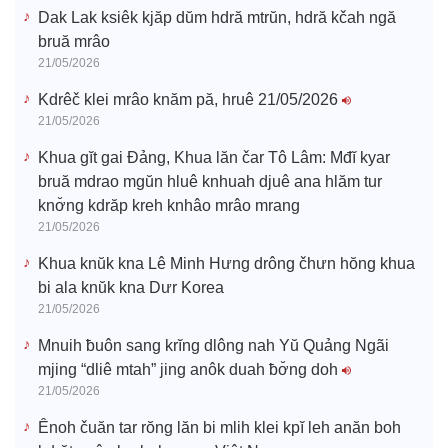
o
Dak Lak ksiêk kjăp dŭm hdră mtrŭn, hdră kčah ngă
bruă mrâo
21/05/2026
Kdrêč klei mrâo knăm pă, hruê 21/05/2026
21/05/2026
Khua gĭt gai Đảng, Khua lăn čar Tô Lâm: Mđĭ kyar
bruă mdrao mgŭn hluê knhuah djuê ana hlăm tur
knơ̆ng kdrăp kreh knhâo mrâo mrang
21/05/2026
Khua knŭk kna Lê Minh Hưng drông čhưn hŏng khua
bi ala knŭk kna Dưr Korea
21/05/2026
Mnuih ƀuôn sang krĭng dlông nah Yŭ Quảng Ngãi
mjing “dliê mtah” jing anôk duah ƀơ̆ng doh
21/05/2026
Ênoh čuăn tar rŏng lăn bi mlih klei kpĭ leh anăn boh