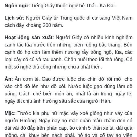
Ngôn ngữ:
Tiếng Giáy thuộc ngữ hệ Thái - Ka Ðai.
Lịch sử:
Người Giáy từ Trung quốc di cư sang Việt Nam
cách đây khoảng 200 năm.
Hoạt động sản xuất:
Người Giáy có nhiều kinh nghiệm
canh tác lúa nước trên những triền ruộng bậc thang. Bên
cạnh đó họ còn làm thêm nương rẫy trồng ngô, lúa, các
loại cây có củ và rau xanh. Chăn nuôi theo lối thả rông. Có
một số nghề thủ công nhưng chưa phát triển.
Ăn:
Ăn cơm tẻ. Gạo được luộc cho chín dở rồi mới cho
vào chõ đồ lên như đồ xôi. Nước luộc gạo dùng làm đồ
uống. Cách chế biến món ăn, nhất là ăn trong ngày lễ,
ngày tết chịu ảnh hưởng sâu sắc của người Hán.
Mặc:
Trước kia phụ nữ mặc váy xoè giống như váy của
người Hmông. Ngày nay họ mặc quần màu chàm đen có
dải vải đỏ đắp trên phần cạp, áo cánh 5 thân xẻ tà, dài quá
mông, cài khuy bên nách phải, hò áo và cổ tay áo viền