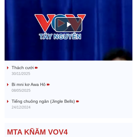
P
l
Tanh bĕ ayong dăm jŭ
a
Thách cưới
y
30/11/2025
V
Bi mni kơ Awa Hô
08/05/2025
i
Tiếng chuông ngân (Jingle Bells)
24/12/2024
d
e
MTA KÑĂM VOV4