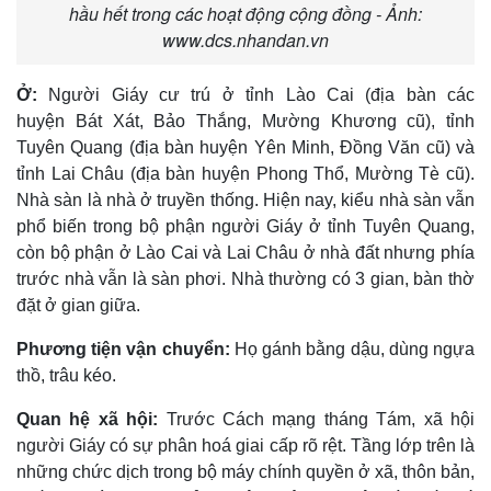
hầu hết trong các hoạt động cộng đồng - Ảnh:
www.dcs.nhandan.vn
Ở:
Người Giáy cư trú ở tỉnh Lào Cai (địa bàn các
huyện Bát Xát, Bảo Thắng, Mường Khương cũ), tỉnh
Tuyên Quang (địa bàn huyện Yên Minh, Ðồng Văn cũ) và
tỉnh Lai Châu (địa bàn huyện Phong Thổ, Mường Tè cũ).
Nhà sàn là nhà ở truyền thống. Hiện nay, kiểu nhà sàn vẫn
phổ biến trong bộ phận người Giáy ở tỉnh Tuyên Quang,
còn bộ phận ở Lào Cai và Lai Châu ở nhà đất nhưng phía
trước nhà vẫn là sàn phơi. Nhà thường có 3 gian, bàn thờ
đặt ở gian giữa.
Phương tiện vận chuyển:
Họ gánh bằng dậu, dùng ngựa
thồ, trâu kéo.
Quan hệ xã hội:
Trước Cách mạng tháng Tám, xã hội
người Giáy có sự phân hoá giai cấp rõ rệt. Tầng lớp trên là
những chức dịch trong bộ máy chính quyền ở xã, thôn bản,