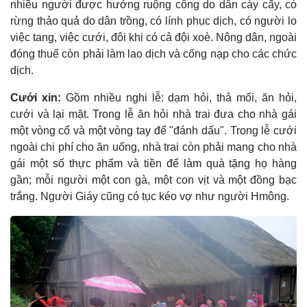
nhiều người được hưởng ruộng công do dân cày cấy, có
rừng thảo quả do dân trồng, có lính phục dịch, có người lo
việc tang, việc cưới, đôi khi có cả đội xoè. Nông dân, ngoài
đóng thuế còn phải làm lao dịch và cống nạp cho các chức
dịch.
Cưới xin:
Gồm nhiều nghi lễ: dạm hỏi, thả mối, ăn hỏi,
cưới và lại mặt. Trong lễ ăn hỏi nhà trai đưa cho nhà gái
một vòng cổ và một vòng tay để "đánh dấu". Trong lễ cưới
ngoài chi phí cho ăn uống, nhà trai còn phải mang cho nhà
gái một số thực phẩm và tiền để làm quà tặng họ hàng
gần; mỗi người một con gà, một con vịt và một đồng bạc
trắng. Người Giáy cũng có tục kéo vợ như người Hmông.