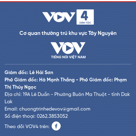
Cơ quan thường trú khu vực Tây Nguyên
Giám đốc: Lê Hải Sơn
Phó Giám đốc: Hà Mạnh Thắng - Phó Giám đốc: Phạm
Thị Thúy Ngọc
Địa chỉ: 19A Lê Duẩn - Phường Buôn Ma Thuột - tỉnh Dak
Lak
Email: chuongtrinhedevov@gmail.com
Số điện thoại: 0262.3853052
Theo dõi VOV4 trên: