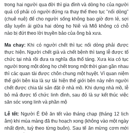
trong hai người qua đời thì gia đình và dòng họ của người
quá cố phải có người đứng ra thay thế theo tục "nối dòng"
(chuê nuê) để cho người sống không bao giờ đơn lẻ, sợi
dây luyến ái giữa hai dòng họ Niê và Mlô không có chỗ
nào bị đứt theo lời truyền bảo của ông bà xưa.
Ma chay:
Khi có người chết thì tục nối dòng phải được
thực hiện. Người chết già và chết bệnh thì tang lễ được tổ
chức tại nhà rồi đưa ra nghĩa địa thổ táng. Xưa kia có tục
người trong một dòng họ chết trong một thời gian gần nhau
thì các quan tài được chôn chung một huyệt. Vì quan niệm
thế giới bên kia là sự tái hiện thế giới bên này nên người
chết được chia tài sản đặt ở nhà mồ. Khi dựng nhà mồ, lễ
bỏ mả được tổ chức linh đình, sau đó là sự kết thúc việc
săn sóc vong linh và phần mộ
Lễ tết:
Người Ê Ðê ăn tết vào tháng chạp (tháng 12 lịch
âm) khi mùa màng đã thu hoạch xong (không vào một ngày
nhất định, tuỳ theo từng buôn). Sau tế ăn mừng cơm mới