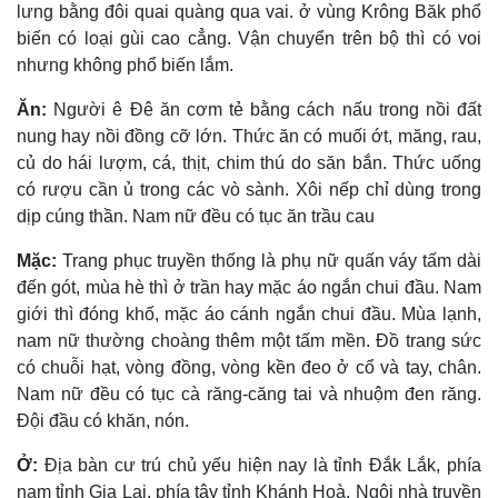
lưng bằng đôi quai quàng qua vai. ở vùng Krông Băk phổ
biến có loại gùi cao cẳng. Vận chuyển trên bộ thì có voi
nhưng không phổ biến lắm.
Ăn:
Người ê Ðê ăn cơm tẻ bằng cách nấu trong nồi đất
nung hay nồi đồng cỡ lớn. Thức ăn có muối ớt, măng, rau,
củ do hái lượm, cá, thịt, chim thú do săn bắn. Thức uống
có rượu cần ủ trong các vò sành. Xôi nếp chỉ dùng trong
dịp cúng thần. Nam nữ đều có tục ăn trầu cau
Mặc:
Trang phục truyền thống là phụ nữ quấn váy tấm dài
đến gót, mùa hè thì ở trần hay mặc áo ngắn chui đầu. Nam
giới thì đóng khố, mặc áo cánh ngắn chui đầu. Mùa lạnh,
nam nữ thường choàng thêm một tấm mền. Ðồ trang sức
có chuỗi hạt, vòng đồng, vòng kền đeo ở cổ và tay, chân.
Nam nữ đều có tục cà răng-căng tai và nhuộm đen răng.
Ðội đầu có khăn, nón.
Ở:
Ðịa bàn cư trú chủ yếu hiện nay là tỉnh Ðắk Lắk, phía
nam tỉnh Gia Lai, phía tây tỉnh Khánh Hoà. Ngôi nhà truyền