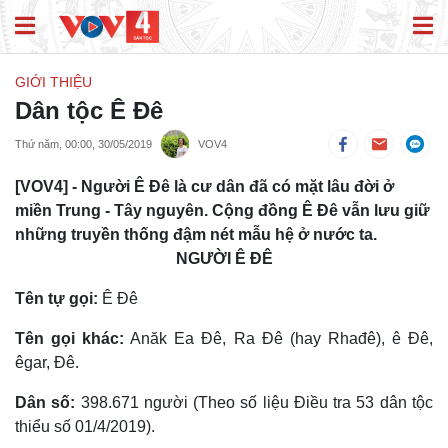
GIỚI THIỆU
Dân tộc Ê Đê
Thứ năm, 00:00, 30/05/2019
VOV4
[VOV4] - Người Ê Ðê là cư dân đã có mặt lâu đời ở
miền Trung - Tây nguyên. Cộng đồng Ê Ðê vẫn lưu giữ
những truyền thống đậm nét mẫu hệ ở nước ta.
NGƯỜI Ê ĐÊ
Tên tự gọi:
Ê Đê
Tên gọi khác:
Anăk Ea Ðê, Ra Ðê (hay Rhađê), ê Ðê,
êgar, Ðê.
Dân số:
398.671 người (Theo số liệu Điều tra 53 dân tộc
thiểu số 01/4/2019).