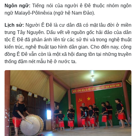
Ngôn ngữ:
Tiếng nói của người ê Ðê thuộc nhóm ngôn
ngữ Malayô-Pôlinêxia (ngữ hệ Nam Ðảo).
Lịch sử:
Người Ê Ðê là cư dân đã có mặt lâu đời ở miền
trung Tây Nguyên. Dấu vết về nguồn gốc hải đảo của dân
tộc Ê Ðê đã phản ánh lên từ các sử thi và trong nghệ thuật
kiến trúc, nghệ thuật tạo hình dân gian. Cho đến nay, cộng
đồng Ê Ðê vẫn còn là một xã hội đang tồn tại những truyền
thống đậm nét mẫu hệ ở nước ta.