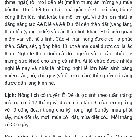
(hmạ ngắt) rồi mới đến tết (mnăm thun) ăn mừng vụ mùa
bội thu. Ðó là tết lớn nhất, nhà giàu có khi mổ trâu, bò để
cúng thần lúa; nhà khác thì mổ lợn gà. Vị thần lớn nhất là
đấng sáng tạo Aê Ðiê và Aê Ðu rồi đến thần đất (yang lăn),
thần lúa (yang mđiê) và các thần linh khác. Phổ biến quan
niệm vạn vật hữu linh. Các vị thần nông được coi là phúc
thần. Sấm, sét, giông bão, lũ lụt và ma quái được coi là ác
thần. Nghi lễ theo đuổi cả đời người và lễ cầu phúc, lễ
mừng sức khoẻ cho từng cá nhân. Ai tổ chức được nhiều
nghi lễ này và nhất là những nghi lễ lớn hiến sinh bằng
nhiều trâu, bò, chè quý (vò ủ rượu cần) thì người đó càng
được dân làng kính nể.
Lịch:
Nông lịch cổ truyền Ê Đê được tính theo tuần trăng:
một năm có 12 tháng và được chia làm 9 mùa tương ứng
với 9 công đoạn trong chu kỳ nông nghiệp rẫy: mùa phát
rẫy, mùa đốt rẫy mới, mùa xới đất, mùa diệt cỏ... Mỗi tháng
có 30 ngày....
Văn nghệ:
Có hình thức kể khan rất hấp dẫn. Về văn