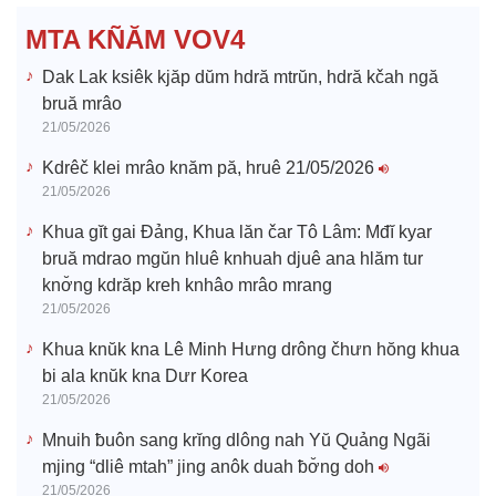
e
MTA KÑĂM VOV4
o
Dak Lak ksiêk kjăp dŭm hdră mtrŭn, hdră kčah ngă
bruă mrâo
21/05/2026
Kdrêč klei mrâo knăm pă, hruê 21/05/2026
21/05/2026
Khua gĭt gai Đảng, Khua lăn čar Tô Lâm: Mđĭ kyar
bruă mdrao mgŭn hluê knhuah djuê ana hlăm tur
knơ̆ng kdrăp kreh knhâo mrâo mrang
21/05/2026
Khua knŭk kna Lê Minh Hưng drông čhưn hŏng khua
bi ala knŭk kna Dưr Korea
21/05/2026
Mnuih ƀuôn sang krĭng dlông nah Yŭ Quảng Ngãi
mjing “dliê mtah” jing anôk duah ƀơ̆ng doh
21/05/2026