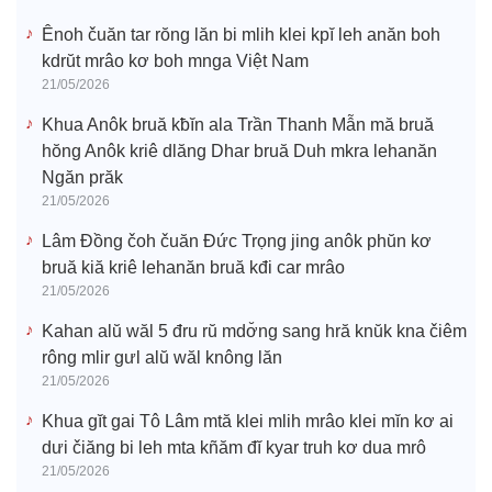
Ênoh čuăn tar rŏng lăn bi mlih klei kpĭ leh anăn boh
kdrŭt mrâo kơ boh mnga Việt Nam
21/05/2026
Khua Anôk bruă kƀĭn ala Trần Thanh Mẫn mă bruă
hŏng Anôk kriê dlăng Dhar bruă Duh mkra lehanăn
Ngăn prăk
21/05/2026
Lâm Đồng čoh čuăn Đức Trọng jing anôk phŭn kơ
bruă kiă kriê lehanăn bruă kđi car mrâo
21/05/2026
Kahan alŭ wăl 5 đru rŭ mdơ̆ng sang hră knŭk kna čiêm
rông mlir gưl alŭ wăl knông lăn
21/05/2026
Khua gĭt gai Tô Lâm mtă klei mlih mrâo klei mĭn kơ ai
dưi čiăng bi leh mta kñăm đĭ kyar truh kơ dua mrô
21/05/2026