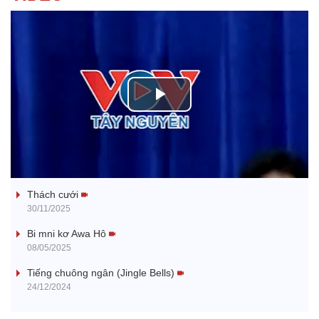
P
l
Tanh bĕ ayong dăm jŭ
a
Thách cưới
y
30/11/2025
V
Bi mni kơ Awa Hô
08/05/2025
i
Tiếng chuông ngân (Jingle Bells)
24/12/2024
d