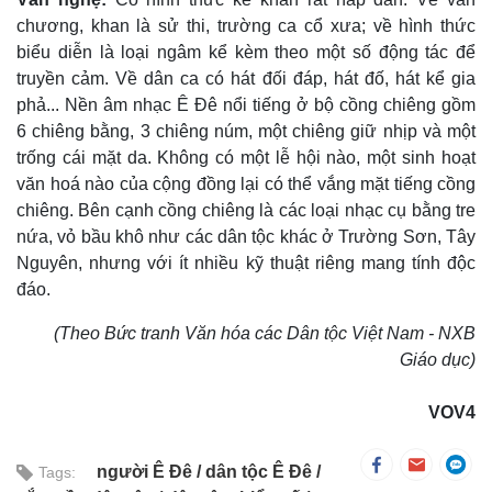
chương, khan là sử thi, trường ca cổ xưa; về hình thức
biểu diễn là loại ngâm kể kèm theo một số động tác để
truyền cảm. Về dân ca có hát đối đáp, hát đố, hát kể gia
phả... Nền âm nhạc Ê Ðê nổi tiếng ở bộ cồng chiêng gồm
6 chiêng bằng, 3 chiêng núm, một chiêng giữ nhịp và một
trống cái mặt da. Không có một lễ hội nào, một sinh hoạt
văn hoá nào của cộng đồng lại có thể vắng mặt tiếng cồng
chiêng. Bên cạnh cồng chiêng là các loại nhạc cụ bằng tre
nứa, vỏ bầu khô như các dân tộc khác ở Trường Sơn, Tây
Nguyên, nhưng với ít nhiều kỹ thuật riêng mang tính độc
đáo.
(Theo Bức tranh Văn hóa các Dân tộc Việt Nam - NXB
Giáo dục)
VOV4
người Ê Đê
dân tộc Ê Đê
Tags: