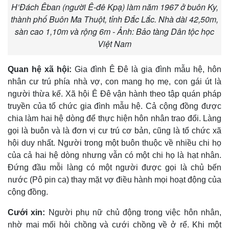
H’Đách Êban (người Ê-đê Kpạ) làm năm 1967 ở buôn Ky,
thành phố Buôn Ma Thuột, tỉnh Đắc Lắc. Nhà dài 42,50m,
sàn cao 1,10m và rộng 6m - Ảnh: Bảo tàng Dân tộc học
Việt Nam
Quan hệ xã hội:
Gia đình Ê Ðê là gia đình mẫu hệ, hôn
nhân cư trú phía nhà vợ, con mang họ mẹ, con gái út là
người thừa kế. Xã hội Ê Ðê vận hành theo tập quán pháp
truyền của tổ chức gia đình mẫu hệ. Cả cộng đồng được
chia làm hai hệ dòng để thực hiện hôn nhân trao đổi. Làng
gọi là buôn và là đơn vị cư trú cơ bản, cũng là tổ chức xã
hội duy nhất. Người trong một buôn thuộc về nhiều chi họ
của cả hai hệ dòng nhưng vẫn có một chi họ là hạt nhân.
Ðứng đầu mỗi làng có một người được gọi là chủ bến
nước (Pô pin ca) thay mặt vợ điều hành mọi hoạt động của
cộng đồng.
Cưới xin:
Người phụ nữ chủ động trong việc hôn nhân,
nhờ mai mối hỏi chồng và cưới chồng về ở rể. Khi một