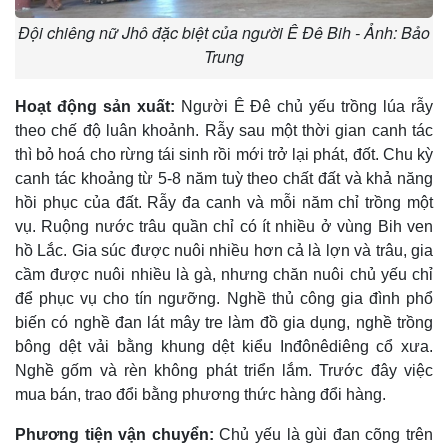
Đội chiêng nữ Jhô đặc biệt của người Ê Đê Bih - Ảnh: Bảo
Trung
Hoạt động sản xuất:
Người Ê Ðê chủ yếu trồng lúa rẫy
theo chế độ luân khoảnh. Rẫy sau một thời gian canh tác
thì bỏ hoá cho rừng tái sinh rồi mới trở lại phát, đốt. Chu kỳ
canh tác khoảng từ 5-8 năm tuỳ theo chất đất và khả năng
hồi phục của đất. Rẫy đa canh và mỗi năm chỉ trồng một
vụ. Ruộng nước trâu quần chỉ có ít nhiều ở vùng Bih ven
hồ Lắc. Gia súc được nuôi nhiều hơn cả là lợn và trâu, gia
cầm được nuôi nhiều là gà, nhưng chăn nuôi chủ yếu chỉ
để phục vụ cho tín ngưỡng. Nghề thủ công gia đình phổ
biến có nghề đan lát mây tre làm đồ gia dụng, nghề trồng
bông dệt vải bằng khung dệt kiểu Inđônêdiêng cổ xưa.
Nghề gốm và rèn không phát triển lắm. Trước đây việc
mua bán, trao đổi bằng phương thức hàng đổi hàng.
Phương tiện vận chuyển:
Chủ yếu là gùi đan cõng trên