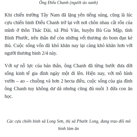
Ông Điểu Chanh (người áo xanh)
Khi chiến trường Tây Nam đã lặng yên tiếng súng, cũng là lúc
cựu chiến binh Điểu Chanh trở lại với nơi chôn nhau cắt rốn của
mình ở thôn Thác Dài, xã Phú Văn, huyện Bù Gia Mập, tỉnh
Bình Phước, trên thân thể còn những vết thương do bom đạn kẻ
thù. Cuộc sống vốn đã khó khăn nay lại càng khó khăn hơn với
người thương binh 2/4 này.
Với sự nỗ lực của bản thân, ông Chanh đã từng bước đưa đời
sống kinh tế gia đình ngày một đi lên. Hiện nay, với mô hình
vườn – ao – chuồng và hơn 2 hecta điều, cuộc sống của gia đình
ông Chanh tuy không dư dả nhưng cũng đủ nuôi 3 đứa con ăn
học.
Các cựu chiến binh xã Long Sơn, thị xã Phước Long, đang trao đổi mô
hình làm ăn