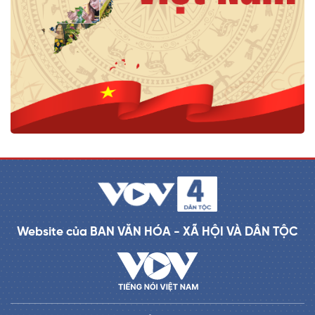
Website của BAN VĂN HÓA - XÃ HỘI VÀ DÂN TỘC