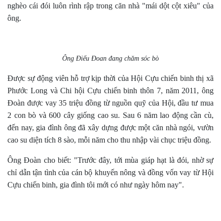
nghèo cái đói luôn rình rập trong căn nhà "mái dột cột xiêu" của
ông.
Ông Điểu Đoan đang chăm sóc bò
Được sự động viên hỗ trợ kịp thời của Hội Cựu chiến binh thị xã
Phước Long và Chi hội Cựu chiến binh thôn 7, năm 2011, ông
Đoàn được vay 35 triệu đồng từ nguồn quỹ của Hội, đầu tư mua
2 con bò và 600 cây giống cao su. Sau 6 năm lao động cần cù,
đến nay, gia đình ông đã xây dựng được một căn nhà ngói, vườn
cao su diện tích 8 sào, mỗi năm cho thu nhập vài chục triệu đồng.
Ông Đoàn cho biết: "Trước đây, tới mùa giáp hạt là đói, nhờ sự
chỉ dẫn tận tình của cán bộ khuyến nông và đồng vốn vay từ Hội
Cựu chiến binh, gia đình tôi mới có như ngày hôm nay".