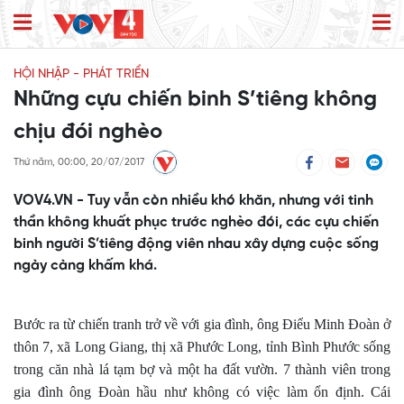
HỘI NHẬP - PHÁT TRIỂN
Những cựu chiến binh S’tiêng không
chịu đói nghèo
Thứ năm, 00:00, 20/07/2017
VOV4.VN - Tuy vẫn còn nhiều khó khăn, nhưng với tinh
thần không khuất phục trước nghèo đói, các cựu chiến
binh người S’tiêng động viên nhau xây dựng cuộc sống
ngày càng khấm khá.
Bước ra từ chiến tranh trở về với gia đình, ông Điểu Minh Đoàn ở
thôn 7, xã Long Giang, thị xã Phước Long, tỉnh Bình Phước sống
trong căn nhà lá tạm bợ và một ha đất vườn. 7 thành viên trong
gia đình ông Đoàn hầu như không có việc làm ổn định. Cái