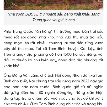
Nhà vườn ĐBSCL thu hoạch sầu riêng xuất khẩu sang
Trung quốc với giá trị cao
Phía Trung Quốc “ăn hàng” thị trường mua bán trái sầu
riêng rất sôi động, nhà kho, nhà vựa thu mua trái sầu
riêng mọc lên rất nhiều; thương lái tìm đến từng vườn
cây để thu mua. Tại xã Tam Bình, huyện Cai Lậy, tỉnh
Tiền Giang- địa phương có hơn 1500 ha sầu riêng, với
đầu ra thuận lợi như hiện nay, nông dân địa phương rất
khấn khởi
Ông Đặng Văn Lâm, chủ tịch Hội đồng Nhân dân xã Tam
Bình cho biết, Nói chung trái sầu riêng năm 2022 này giá
cao hơn các năm trước. Bình quân giá từ 60 nghìn
đồng/kg đến hơn 80 nghìn đồng/kg. Nông dân hiện
đang tập trung chăm sóc vườn cây cho tốt để khí xử lý
cho trái nhiều. Ở xã Tam Bình cũng như các xã trong khu