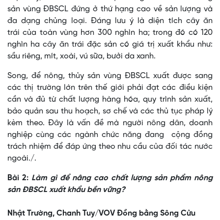
sản vùng ĐBSCL đứng ở thứ hạng cao về sản lượng và
đa dạng chủng loại. Đáng lưu ý là diện tích cây ăn
trái của toàn vùng hơn 300 nghìn ha; trong đó có 120
nghìn ha cây ăn trái đặc sản có giá trị xuất khẩu như:
sầu riêng, mít, xoài, vú sữa, bưởi da xanh.
Song, để nông, thủy sản vùng ĐBSCL xuất được sang
các thị trường lớn trên thế giới phải đạt các điều kiện
cần và đủ từ chất lượng hàng hóa, quy trình sản xuất,
bảo quản sau thu hoạch, sơ chế và các thủ tục pháp lý
kèm theo. Đây là vấn đề mà người nông dân, doanh
nghiệp cùng các ngành chức năng đang cộng đồng
trách nhiệm để đáp ứng theo nhu cầu của đối tác nước
ngoài./.
Bài 2:
Làm gì để nâng cao chất lượng sản phẩm nông
sản ĐBSCL xuất khẩu bền vững?
Nhật Trường, Chanh Tuy/VOV Đồng bằng Sông Cửu