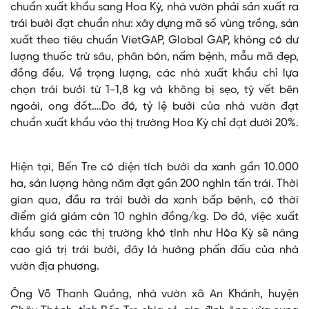
chuẩn xuất khẩu sang Hoa Kỳ, nhà vườn phải sản xuất ra
trái bưởi đạt chuẩn như: xây dựng mã số vùng trồng, sản
xuất theo tiêu chuẩn VietGAP, Global GAP, không có dư
lượng thuốc trừ sâu, phân bón, nấm bệnh, mẫu mã đẹp,
đồng đều. Về trọng lượng, các nhà xuất khẩu chỉ lựa
chọn trái bưởi từ 1-1,8 kg và không bị sẹo, tỳ vết bên
ngoài, ong đốt….Do đó, tỷ lệ bưởi của nhà vườn đạt
chuẩn xuất khẩu vào thị trường Hoa Kỳ chỉ đạt dưới 20%.
Hiện tại, Bến Tre có diện tích bưởi da xanh gần 10.000
ha, sản lượng hàng năm đạt gần 200 nghìn tấn trái. Thời
gian qua, đầu ra trái bưởi da xanh bấp bênh, có thời
điểm giá giảm còn 10 nghìn đồng/kg. Do đó, việc xuất
khẩu sang các thị trường khó tính như Hòa Kỳ sẽ nâng
cao giá trị trái bưởi, đây là hướng phấn đấu của nhà
vườn địa phương.
Ông Võ Thanh Quảng, nhà vườn xã An Khánh, huyện