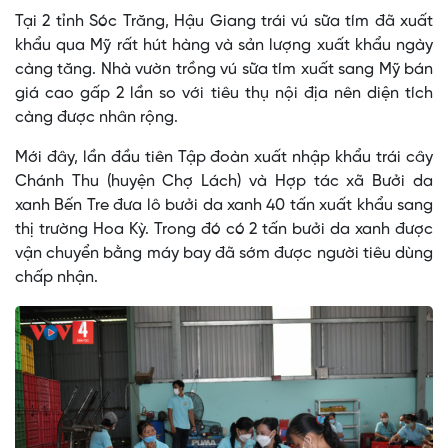
Tại 2 tỉnh Sóc Trăng, Hậu Giang trái vú sữa tím đã xuất
khẩu qua Mỹ rất hút hàng và sản lượng xuất khẩu ngày
càng tăng. Nhà vườn trồng vú sữa tím xuất sang Mỹ bán
giá cao gấp 2 lần so với tiêu thụ nội địa nên diện tích
càng được nhân rộng.
Mới đây, lần đầu tiên Tập đoàn xuất nhập khẩu trái cây
Chánh Thu (huyện Chợ Lách) và Hợp tác xã Bưởi da
xanh Bến Tre đưa lô bưởi da xanh 40 tấn xuất khẩu sang
thị trường Hoa Kỳ. Trong đó có 2 tấn bưởi da xanh được
vận chuyển bằng máy bay đã sớm được người tiêu dùng
chấp nhận.