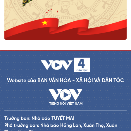
Website của BAN VĂN HÓA - XÃ HỘI VÀ DÂN TỘC
Trưởng ban: Nhà báo TUYẾT MAI
Phó trưởng ban: Nhà báo Hồng Lan, Xuân Thọ, Xuân