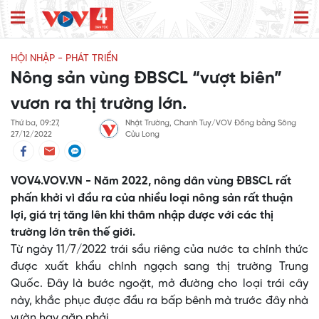
HỘI NHẬP - PHÁT TRIỂN
Nông sản vùng ĐBSCL “vượt biên”
vươn ra thị trường lớn.
Thứ ba, 09:27,
Nhật Trường, Chanh Tuy/VOV Đồng bằng Sông
27/12/2022
Cửu Long
VOV4.VOV.VN - Năm 2022, nông dân vùng ĐBSCL rất
phấn khởi vì đầu ra của nhiều loại nông sản rất thuận
lợi, giá trị tăng lên khi thâm nhập được với các thị
trường lớn trên thế giới.
Từ ngày 11/7/2022 trái sầu riêng của nước ta chính thức
được xuất khẩu chính ngạch sang thị trường Trung
Quốc. Đây là bước ngoặt, mở đường cho loại trái cây
này, khắc phục được đầu ra bấp bênh mà trước đây nhà
vườn hay gặp phải.