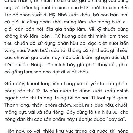
Châu Thành, tỉnh Bến Tre chia sẻ, gia đình ông vừa cung
ứng vài trăm kg bưởi da xanh cho HTX bưởi da xanh Bến
Tre để chọn xuất đi Mỹ. Nhờ xuất khẩu, bà con bán mới
có giá. Ai cũng phấn khởi, mừng lắm ước mong bưởi có
giá, còn bán nội địa giá thấp lắm. Về kỹ thuật cũng
không khó lắm, bên HTX hướng dẫn thì mình làm theo
tiêu chuẩn đó, sử dụng phân hữu cơ, đặc biệt nuôi kiến
vàng nữa. Vườn bưởi của tôi không có xịt thuốc gì nhiều,
các chuyên gia đem máy móc đến kiểm nghiệm đều đạt
tiêu chuẩn. Nông dân mình bây giờ phải thay đổi, phải
cố gắng làm sao cho đạt đi xuất khẩu.
Gần đây, khoai lang Vĩnh Long và tổ yến là sản phẩm
nông sản thứ 12, 13 của nước ta được xuất khẩu chính
ngạch vào thị trường Trung Quốc sau 11 loại quả gồm:
Thanh long, nhãn, chôm chôm, xoài, mít, dưa hấu, chuối,
măng cụt, vải và sầu riêng. Đây cũng là tín hiệu vui cho
nông dân khi các sản phẩm này tiếp tục được “bay xa”.
Hiện nay, so với nhiều khu vực trong cả nước thì nông