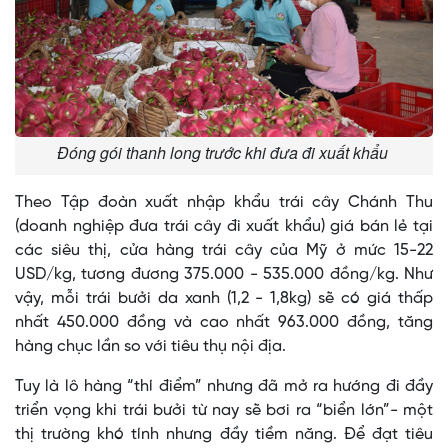
Đóng gói thanh long trước khi đưa đi xuất khẩu
Theo Tập đoàn xuất nhập khẩu trái cây Chánh Thu
(doanh nghiệp đưa trái cây đi xuất khẩu) giá bán lẻ tại
các siêu thị, cửa hàng trái cây của Mỹ ở mức 15-22
USD/kg, tương đương 375.000 - 535.000 đồng/kg. Như
vậy, mỗi trái bưởi da xanh (1,2 - 1,8kg) sẽ có giá thấp
nhất 450.000 đồng và cao nhất 963.000 đồng, tăng
hàng chục lần so với tiêu thụ nội địa.
Tuy là lô hàng “thí điểm” nhưng đã mở ra hướng đi đầy
triển vọng khi trái bưởi từ nay sẽ bơi ra “biển lớn”- một
thị trường khó tính nhưng đầy tiềm năng. Để đạt tiêu