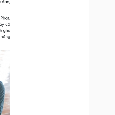
c đan,
Phát,
này có
ch ghé
m năng