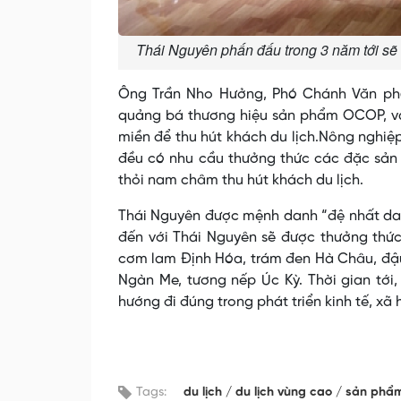
Thái Nguyên phấn đấu trong 3 năm tới sẽ 
Ông Trần Nho Hưởng, Phó Chánh Văn phò
quảng bá thương hiệu sản phẩm OCOP, vào 
miền để thu hút khách du lịch.Nông nghiệp
đều có nhu cầu thưởng thức các đặc sản 
thỏi nam châm thu hút khách du lịch.
Thái Nguyên được mệnh danh “đệ nhất danh
đến với Thái Nguyên sẽ được thưởng thứ
cơm lam Định Hóa, trám đen Hà Châu, đậ
Ngàn Me, tương nếp Úc Kỳ. Thời gian tới,
hướng đi đúng trong phát triển kinh tế, xã 
Tags:
du lịch
du lịch vùng cao
sản phẩm