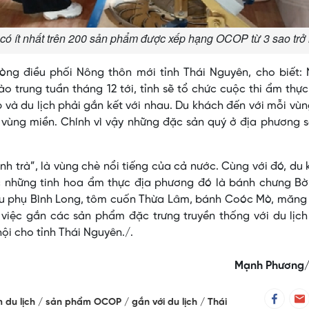
có ít nhất trên 200 sản phẩm được xếp hạng OCOP từ 3 sao trở 
ng điều phối Nông thôn mới tỉnh Thái Nguyên, cho biết:
trung tuần tháng 12 tới, tỉnh sẽ tổ chức cuộc thi ẩm thự
 và du lịch phải gắn kết với nhau. Du khách đến với mỗi vù
vùng miền. Chính vì vậy những đặc sản quý ở địa phương s
 trà”, là vùng chè nổi tiếng của cả nước. Cùng với đó, du
c những tinh hoa ẩm thực địa phương đó là bánh chưng Bờ
u phụ Bình Long, tôm cuốn Thừa Lâm, bánh Coóc Mò, măng
 việc gắn các sản phẩm đặc trưng truyền thống với du lịch
hội cho tỉnh Thái Nguyên./.
Mạnh Phương
 du lịch
sản phẩm OCOP
gắn với du lịch
Thái