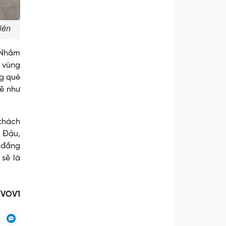
lên
 Nhằm
c vùng
ng quê
ẽ như
 khách
 Đậu,
 đắng
 sẽ là
/VOV1