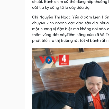
chuối. Bánh chim có thể dùng nếp thường 
cắt tỉa kỳ công từ lá cây dứa dại.
Chị Nguyễn Thị Ngọc Yến ở xóm Liên Hồn
chuyên kinh doanh các đặc sản địa phươn
một hương vị đặc biệt mà không nơi nào c
thăm vùng đất này.Tiềm năng của xã Vô Tr
phát triển ra thị trường rất tốt vì bánh rấ