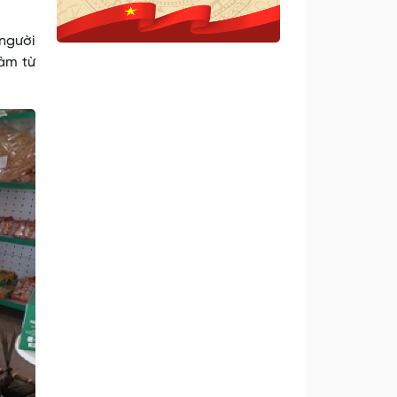
người
làm từ