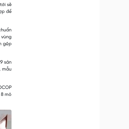
tới sẽ
ợp để
chuẩn
 vùng
ển góp
29 sản
, mẫu
g OCOP
n 8 mô