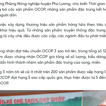
ng Phòng Nông nghiệp huyện Phú Lương, cho biết: Thời gian 
ảng bá các sản phẩm OCOP, những sản phẩm đặc trưng kết h
người dân.
việc xây dựng thương hiệu sản phẩm hàng hóa theo tiêu 
khai hiệu quả. Từ những sản phẩm truyền thống đặc trưng
 là cây chè, đều được các cấp, các ngành đầu tư phát tri
g nhận đạt tiêu chuẩn OCOP 3 sao trở lên, trong tổng số 1
m được chứng nhận OCOP gia tăng về số lượng, kiểu dáng
dần hình thành nhóm sản phẩm đặc trưng của vùng, miền.
g 3 năm tới sẽ có ít nhất trên 200 sản phẩm được xếp hạn
m OCOP đạt hạng 5 sao cấp quốc gia, thực hiện được từ 5 đế
OCOP.