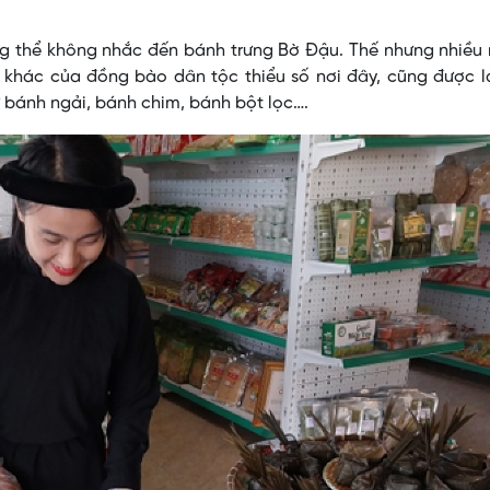
g thể không nhắc đến bánh trưng Bờ Đậu. Thế nhưng nhiều 
g khác của đồng bào dân tộc thiểu số nơi đây, cũng được 
 bánh ngải, bánh chim, bánh bột lọc….