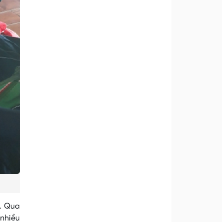
. Qua
nhiều