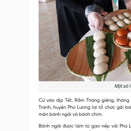
Một số 
Cứ vào dịp Tết, Rằm Tháng giêng, tháng 
Tranh, huyện Phú Lương lại tổ chức gói b
món bánh ngải và bánh chim.
Bánh ngải được làm từ gạo nếp vải Phú Lư