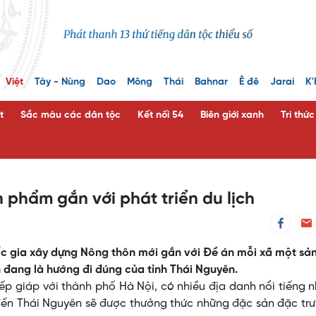
Việt
Tày - Nùng
Dao
Mông
Thái
Bahnar
Ê đê
Jarai
K'
t
Sắc màu các dân tộc
Kết nối 54
Biên giới xanh
Tri thứ
 phẩm gắn với phát triển du lịch
c gia xây dựng Nông thôn mới gắn với Đề án mỗi xã một sả
 đang là hướng đi đúng của tỉnh Thái Nguyên.
iếp giáp với thành phố Hà Nội, có nhiều địa danh nổi tiếng 
 đến Thái Nguyên sẽ được thưởng thức những đặc sản đặc tr