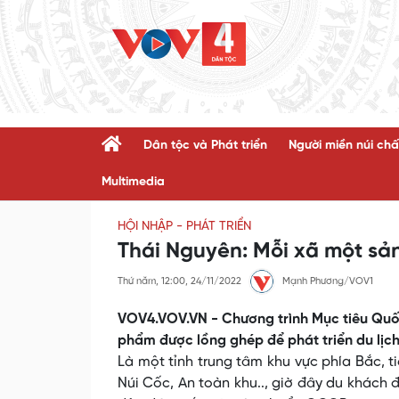
Dân tộc và Phát triển
Người miền núi chấ
Multimedia
HỘI NHẬP - PHÁT TRIỂN
Thái Nguyên: Mỗi xã một sản
Thứ năm, 12:00, 24/11/2022
Mạnh Phương/VOV1
VOV4.VOV.VN - Chương trình Mục tiêu Quố
phẩm được lồng ghép để phát triển du lịch
Là một tỉnh trung tâm khu vực phía Bắc, t
Núi Cốc, An toàn khu.., giờ đây du khách