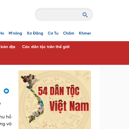
Ho
M'nông
Xơ Đăng
Cơ Tu
Chăm
Khmer
c bản địa
Các dân tộc trên thế giới
n
như hồ
ưng và