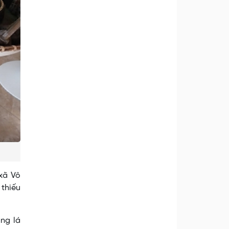
xã Vô
 thiếu
ằng lá