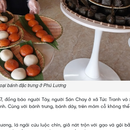
loại bánh đặc trưng ở Phú Lương
7, đồng bào người Tày, người Sán Chay ở xã Tức Tranh và 
ánh. Cùng với bánh trưng, bánh dày, trên mâm cỗ không thể
ơng, lá ngải cứu luộc chín, giã nát trộn với gạo và gói b