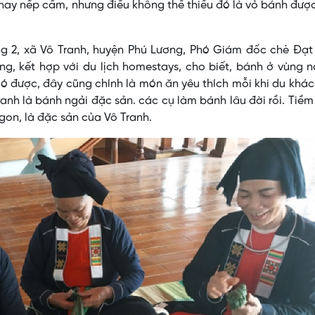
hay nếp cẩm, nhưng điều không thể thiếu đó là vỏ bánh đượ
g 2, xã Vô Tranh, huyện Phú Lương, Phó Giám đốc chè Đạt 
g, kết hợp với du lịch homestays, cho biết, bánh ở vùng 
ó được, đây cũng chính là món ăn yêu thích mỗi khi du khá
anh là bánh ngải đặc sản. các cụ làm bánh lâu đời rồi. Tiề
t ngon, là đặc sản của Vô Tranh.