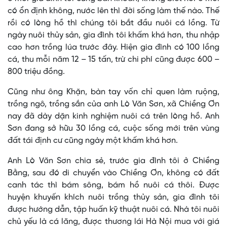
có ổn định không, nước lên thì đời sống làm thế nào. Thế
rồi có lòng hồ thì chúng tôi bắt đầu nuôi cá lồng. Từ
ngày nuôi thủy sản, gia đình tôi khấm khá hơn, thu nhập
cao hơn trồng lúa trước đây. Hiện gia đình có 100 lồng
cá, thu mỗi năm 12 – 15 tấn, trừ chi phí cũng được 600 –
800 triệu đồng.
Cũng như ông Khặn, bàn tay vốn chỉ quen làm ruộng,
trồng ngô, trồng sắn của anh Lò Văn Sơn, xã Chiềng Ơn
nay đã dày dặn kinh nghiệm nuôi cá trên lòng hồ. Anh
Sơn đang sở hữu 30 lồng cá, cuộc sống mới trên vùng
đất tái định cư cũng ngày một khấm khá hơn.
Anh Lò Văn Sơn chia sẻ, trước gia đình tôi ở Chiềng
Bằng, sau đó di chuyển vào Chiềng Ơn, không có đất
canh tác thì bám sông, bám hồ nuôi cá thôi. Được
huyện khuyến khích nuôi trồng thủy sản, gia đình tôi
được hướng dẫn, tập huấn kỹ thuật nuôi cá. Nhà tôi nuôi
chủ yếu là cá lăng, được thương lái Hà Nội mua với giá