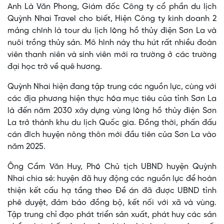
Anh Là Văn Phong, Giám đốc Công ty cổ phần du lịch
Quỳnh Nhai Travel cho biết, Hiện Công ty kinh doanh 2
mảng chính là tour du lịch lòng hồ thủy điện Sơn La và
nuôi trồng thủy sản. Mô hình này thu hút rất nhiều đoàn
viên thanh niên và sinh viên mới ra trường ở các trường
đại học trở về quê hương.
Quỳnh Nhai hiện đang tập trung các nguồn lực, cùng với
các địa phương hiện thực hóa mục tiêu của tỉnh Sơn La
là đến năm 2030 xây dựng vùng lòng hồ thủy điện Sơn
La trở thành khu du lịch Quốc gia. Đồng thời, phấn đấu
cán đích huyện nông thôn mới đầu tiên của Sơn La vào
năm 2025.
Ông Cầm Văn Huy, Phó Chủ tịch UBND huyện Quỳnh
Nhai chia sẻ: huyện đã huy động các nguồn lực để hoàn
thiện kết cấu hạ tầng theo Đề án đã được UBND tỉnh
phê duyệt, đảm bảo đồng bộ, kết nối với xã và vùng.
Tập trung chỉ đạo phát triển sản xuất, phát huy các sản