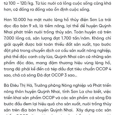
từ 100 – 120/kg. Từ lúc nuôi cá lồng cuộc sống cũng khá
hơn, có đồng ra đồng vào ổn định cuộc sống.
Hơn 10.000 ha mặt nước lòng hồ thủy điện Sơn La trải
dọc địa bàn 9 xã, là tiềm năng, lợi thế để huyện Quỳnh
Nhai phát triển nuôi trồng thủy sản. Toàn huyện có trên
7.000 lồng cá, sản lượng đạt 1.700 tấn/năm. Không chỉ
giải quyết được bài toán thiếu đất sản xuất, tạo bước
đột phá trong chuyển dịch cơ cấu sản xuất nông nghiệp,
phá thế độc canh cây lúa, Quỳnh Nhai còn có những sản
phẩm độc đáo, mang đậm thương hiệu vùng lòng hồ,
trong đó phải kể đến cá tép dầu đạt tiêu chuẩn OCOP 4
sao, chả cá sông Đà đạt OCOP 3 sao…
Bà Điêu Thị Hà, Trưởng phòng Nông nghiệp và Phát triển
nông thôn huyện Quỳnh Nhai, tỉnh Sơn La cho biết, việc
triển khai sản phẩm OCOP và các sản phẩm cá sông Đà
bước đầu đem lại hiệu quả cho sản xuất, nuôi trồng thủy
sản trên địa bàn huyện Quỳnh Nhai. Xây dựng các sản