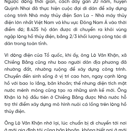
Ngược dòng thời gian, cách đây gần 20 năm, huyện
Quỳnh Nhai đã thực hiện cuộc đại di dân để xây dựng
công trình Nhà máy thủy điện Sơn La - Nhà máy thủy
điện lớn nhất Việt Nam và khu vực Đông Nam Á vào thời
điểm đó; 8.435 hộ dân được di chuyển ra khỏi vùng
ngập lòng hồ thủy điện, bằng 2/3 khối lượng công tác di
dân trong toàn tỉnh.
Vì dòng điện của Tổ quốc, khi ấy, ông Lò Văn Khặn, xã
Chiềng Bằng cũng như bao người dân địa phương đã
nhường đất, nhường ruộng để xây dựng công trình.
Chuyển đến sinh sống ở vị trí cao hơn, ngay cạnh lòng
hồ với bao lo lắng, băn khoăn; thế nhưng diện tích mặt
nước mênh mông cũng tạo ra những sinh kế mới. Ông
Khặn là hộ đầu tiên ở Chiềng Bằng được Nhà nước hỗ
trợ thí điểm xây dựng mô hình nuôi cá lồng trên lòng hồ
thủy điện.
Ông Lò Văn Khặn nhớ lại, lúc chuẩn bị di chuyển tới nơi
ở mới gia đình tôi cũng băn khoăn, không biết nơi ở mới