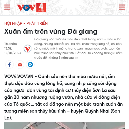
HỘI NHẬP - PHÁT TRIỂN
Xuân ấm trên vùng Đà giang
Đà giang vào xuân là mùa đẹp nhất trong năm - mùa nước
Thứ năm,
dâng. Những bãi bồi phù xa đều chìm trong lòng hồ, chỉ còn
13:59,
sông nước mênh mông trong xanh màu ngọc bích, tạo nên
12/01/2023
bức tranh sơn thủy hữu tình. Bắt đầu từ khoảng tháng 8 năm
trước đến tháng 3 năm sau, m
VOV4.VOV.VN - Cảnh sắc nên thơ mùa nước nổi, ẩm
thực độc đáo vùng lòng hồ, cùng nhịp sống sôi động
của người dân vùng tái định cư thủy điện Sơn La sau
gần 20 năm nhường ruộng vườn, nhà cửa vì dòng điện
của Tổ quốc… tất cả đã tạo nên một bức tranh xuân ấn
tượng miền sơn thủy hữu tình – huyện Quỳnh Nhai (Sơn
La).