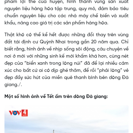
phẩm lợi thế của huyện, hình thành vùng sản xuất
nguyên liệu hàng hóa tập trung, quy mô, đảm bảo tiêu
chuẩn nguyên liệu cho các nhà máy chế biến và xuất
khẩu, nâng cao giá trị các sản phẩm hàng hóa.
Thật khó có thể kể hết được những đổi thay trên vùng
đất tái định cư Quỳnh Nhai trong gần 20 năm qua. Chỉ
biết rằng, hình ảnh về nhịp sống sôi động, câu chuyện về
nơi ở mới với những sinh kế mới khấm khá hơn, cùng nét
đẹp của “biển xanh trong lòng núi” đã để lại nhiều cảm
xúc cho bất cứ ai có dịp ghé thăm, để rồi “phải lòng” vẻ
đẹp đầy sức hút của miền quê thanh bình bên dòng Đà
giang./.
Một số hình ảnh về Tết ấm trên dòng Đà giang: