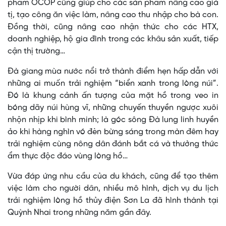
phẩm OCOP cũng giúp cho các sản phẩm nâng cao giá
tị, tạo công ăn việc làm, nâng cao thu nhập cho bà con.
Đồng thời, cũng nâng cao nhận thức cho các HTX,
doanh nghiệp, hộ gia đình trong các khâu sản xuất, tiếp
cận thị trường…
Đà giang mùa nước nổi trở thành điểm hẹn hấp dẫn với
những ai muốn trải nghiệm “biển xanh trong lòng núi”.
Đó là khung cảnh ấn tượng của mặt hồ trong veo in
bóng dãy núi hùng vĩ, những chuyến thuyền ngược xuôi
nhộn nhịp khi bình minh; là góc sông Đà lung linh huyền
ảo khi hàng nghìn vó đèn bừng sáng trong màn đêm hay
trải nghiệm cùng nông dân đánh bắt cá và thưởng thức
ẩm thực độc đáo vùng lòng hồ…
Vừa đáp ứng nhu cầu của du khách, cũng để tạo thêm
việc làm cho người dân, nhiều mô hình, dịch vụ du lịch
trải nghiệm lòng hồ thủy điện Sơn La đã hình thành tại
Quỳnh Nhai trong những năm gần đây.