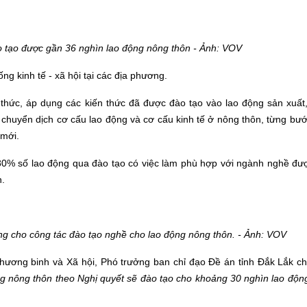
 tạo được gần 36 nghìn lao động nông thôn
- Ảnh: VOV
ng kinh tế - xã hội tại các địa phương.
thức, áp dụng các kiến thức đã được đào tạo vào lao động sản xuất,
chuyển dịch cơ cấu lao động và cơ cấu kinh tế ở nông thôn, từng bướ
 mới.
n 80% số lao động qua đào tạo có việc làm phù hợp với ngành nghề đư
n.
ng cho công tác đào tạo nghề cho lao động nông thôn.
- Ảnh: VOV
ơng binh và Xã hội, Phó trưởng ban chỉ đạo Đề án tỉnh Đắk Lắk cho
ộng nông thôn theo Nghị quyết sẽ đào tạo cho khoảng 30 nghìn lao độ