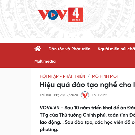
Dân tộc và Phát triển
Người miền núi chấ
Multimedia
HỘI NHẬP - PHÁT TRIỂN
MÔ HÌNH MỚI
Hiệu quả đào tạo nghề cho 
Thứ hai, 11:19, 28/12/2020
Thu Ha bt
VOV4.VN - Sau 10 năm triển khai đề án Đ
TTg của Thủ tướng Chính phủ, toàn tỉnh Đ
lao động. . Sau đào tạo, các học viên đã c
phương.