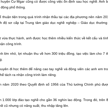
, huyện Cư Mgar
c
ũng có được công việc ổn định sau học nghề. Anh b
 động phổ thông.
 thuận tiện trong quá trình nhận thầu tại các địa phương nên năm 20
nh độ sơ cấp tại Trung tâm giáo dục nghề nghiệp – Giáo dục thường
t vừa thực hành, anh được học thêm nhiều kiến thức về kết cấu và tín
hận công trình.
 lớn nhỏ, lợi nhuận thu về hơn 300 triệu đồng, tạo việc làm cho 7 t
g.
uyên đi học thêm để nâng cao tay nghề và động viên các anh em tro
hể tách ra nhận công trình làm riêng.
n năm 2020 theo Quyết định số 1956 của Thủ tướng Chính phủ được
n 1.000 lớp đào tạo nghề cho gần 36 nghìn lao động. Trong đó, trên 
hề cũ nhưng có năng suất, thu nhập tăng lên.