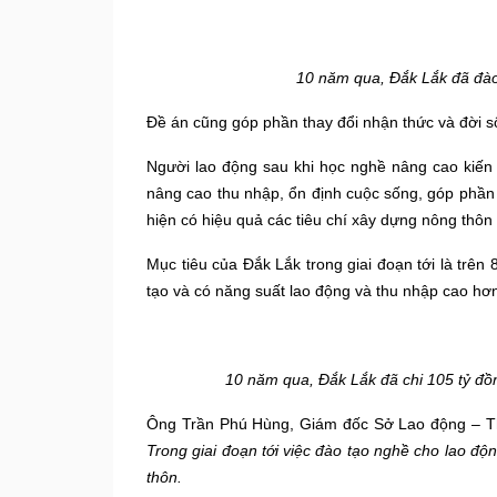
10 năm qua, Đắk Lắk đã đào
Đ
ề án
cũng
góp phần thay đổi nhận thức và đời số
Người lao động sau khi học nghề nâng cao kiến 
nâng cao thu nhập, ổn định cuộc sống, góp phần 
hiện có hiệu quả các tiêu chí xây dựng nông thôn
Mục tiêu của Đắk Lắk trong giai đoạn tới là trê
tạo và có năng suất lao động và thu nhập cao hơ
10 năm qua, Đắk Lắk đã chi 105 tỷ đồ
Ông Trần Phú Hùng, Giám đốc Sở Lao động – Thư
Trong giai đoạn tới việc đào tạo nghề cho lao đ
thôn.