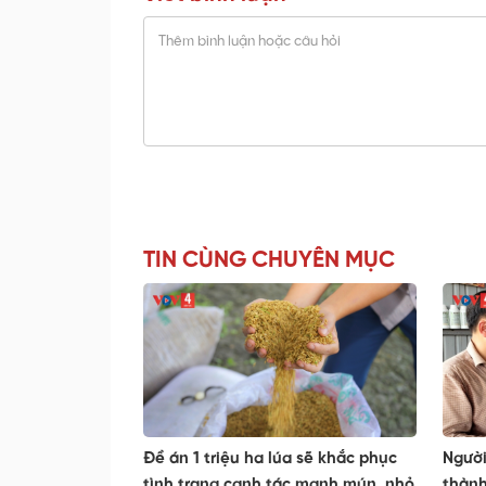
TIN CÙNG CHUYÊN MỤC
Đề án 1 triệu ha lúa sẽ khắc phục
Người
tình trạng canh tác manh mún, nhỏ
thành