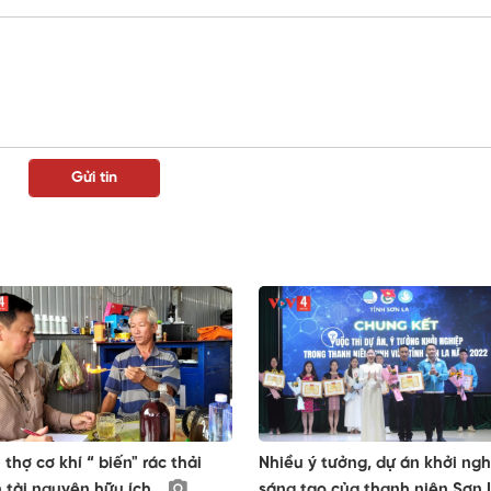
 thợ cơ khí “ biến" rác thải
Nhiều ý tưởng, dự án khởi ng
 tài nguyên hữu ích.
sáng tạo của thanh niên Sơn 