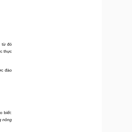
 từ đó
c thực
ợc đào
 biết:
ng nông