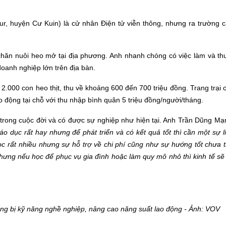
ur, huyện Cư Kuin) là cử nhân Điện tử viễn thông, nhưng ra trường 
hăn nuôi heo mở tại địa phương. Anh nhanh chóng có việc làm và th
doanh nghiệp lớn trên địa bàn.
2.000 con heo thịt, thu về khoảng 600 đến 700 triệu đồng. Trang trại 
o động tại chỗ với thu nhập bình quân 5 triệu đồng/người/tháng.
trong cuộc đời và
có được sự nghiệp như hiện tại. Anh Trần Dũng M
 dục rất hay nhưng để phát triển và có kết quả tốt thì cần một sự l
ọc rất nhiều nhưng sự hỗ trợ về chi phí cũng như sự hướng tốt
chưa t
hưng nếu học để phục vụ gia đình hoặc làm quy mô nhỏ thì kinh tế sẽ
ng bị kỹ năng nghề nghiệp, nâng cao năng suất lao động
- Ảnh: VOV