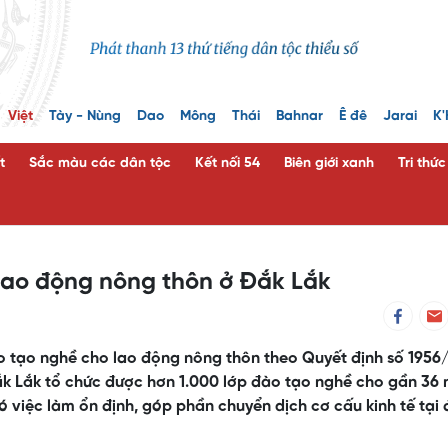
Việt
Tày - Nùng
Dao
Mông
Thái
Bahnar
Ê đê
Jarai
K'
t
Sắc màu các dân tộc
Kết nối 54
Biên giới xanh
Tri thứ
lao động nông thôn ở Đắk Lắk
ào tạo nghề cho lao động nông thôn theo Quyết định số 195
ắk Lắk tổ chức được hơn 1.000 lớp đào tạo nghề cho gần 36 
ó việc làm ổn định, góp phần chuyển dịch cơ cấu kinh tế tại 