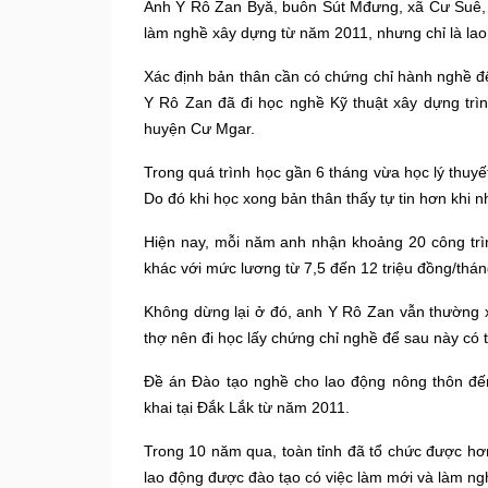
A
nh Y Rô Zan Byă, buôn Sút Mđưng, xã Cư Suê
làm nghề xây dựng từ năm 2011, nhưng chỉ là lao
Xác định bản thân cần có chứng chỉ hành nghề để
Y Rô Zan đã đi học nghề Kỹ thuật xây dựng trì
huyện Cư Mgar.
T
rong quá trình học gần 6 tháng vừa học lý thuyế
Do đó khi học xong bản thân thấy tự tin hơn khi n
Hiện nay, mỗi năm anh nhận khoảng 20 công trình
khác với mức lương từ 7,5 đến 12 triệu đồng/thán
Không dừng lại ở đó, a
nh Y Rô Zan
vẫn
thường x
thợ nên đi học lấy chứng chỉ nghề để sau này có t
Đề án Đào tạo nghề cho lao động nông thôn đế
khai tại Đắk Lắk từ năm 2011.
Trong 10 năm qua, toàn tỉnh đã tổ chức được hơ
lao động được đào tạo có việc làm mới và làm ng