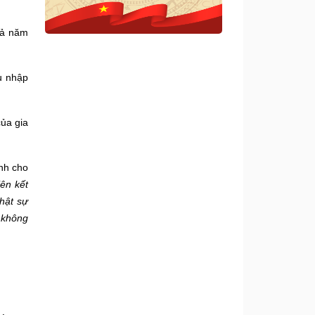
cả năm
u nhập
của gia
ạnh
cho
iên kết
hật sự
 không