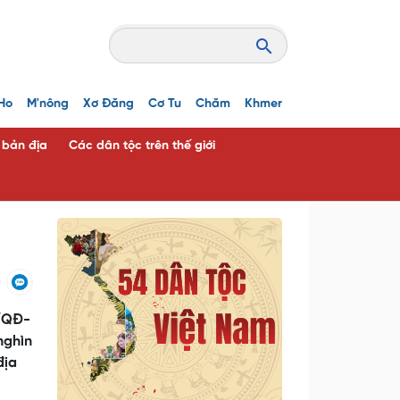
Ho
M'nông
Xơ Đăng
Cơ Tu
Chăm
Khmer
c bản địa
Các dân tộc trên thế giới
6/QĐ-
nghìn
địa