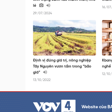
lẻ
16/07
29/07/2024
Định vị đúng giá trị, nông nghiệp
Kbang
Tây Nguyên vươn tầm trong “bão
nghề 
giá”
12/10
13/10/2022
Website của B