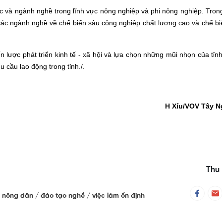
ực và ngành nghề trong lĩnh vực nông nghiệp và phi nông nghiệp. Tro
o các ngành nghề về chế biến sâu công nghiệp chất lượng cao và chế b
n lược phát triển kinh tế - xã hội và lựa chọn những mũi nhọn của tỉnh
u cầu lao động trong tỉnh.
/.
H Xíu
/
VOV Tây N
Thu 
o nông dân
đào tạo nghề
việc làm ổn định