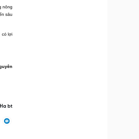
ng nông
iến sâu
 có lợi
guyên
Ha bt