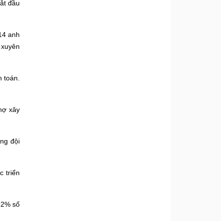
ắt đầu
14 anh
 xuyên
h toán.
hợ xây
ng đội
 triển
82% số