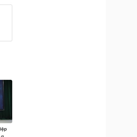
hiệp
La