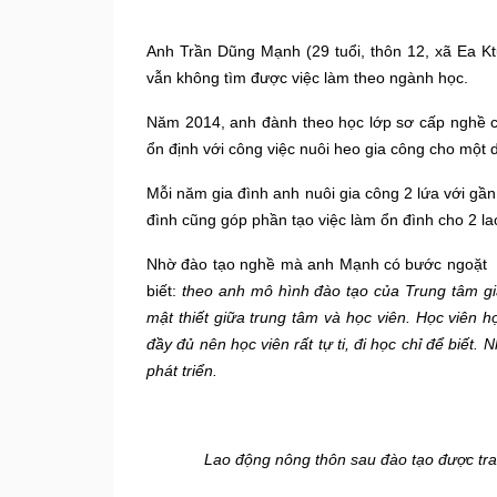
Anh Trần Dũng Mạnh (29 tuổi, thôn 12, xã Ea Kt
vẫn không tìm được việc làm theo ngành học.
Năm 2014, anh đành theo học lớp sơ cấp nghề c
ổn định với công việc nuôi heo gia công cho một 
Mỗi năm gia đình anh nuôi gia công 2 lứa với gần 
đình cũng góp phần tạo việc làm ổn đình cho 2 la
N
hờ đào tạo nghề mà anh
Mạnh
có bước ngoặt
biết:
t
heo
anh
mô hình đào tạo của Trung tâm giáo
mật thiết giữa trung tâm và học viên.
H
ọc viên h
đầy đủ
nên họ
c viên
rất tự ti, đi học chỉ để biết.
N
phát triển.
Lao động nông thôn sau đào tạo được tra