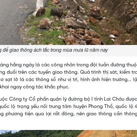
 để giao thông ách tắc trong mùa mưa lũ năm nay
sáng hằng ngày là các công nhân trong đội tuần đường thu
g duổi trên các tuyến giao thông. Quá trình thị sát, kiểm tr
 sạt lở là các thông số như vị trí, hình ảnh hiện trường... l
 khai ngay công tác khắc phục.
uộc Công ty Cổ phần quản lý đường bộ I tỉnh Lai Châu đượ
quốc lộ trọng yếu nối trung tâm huyện Phong Thổ, quốc lộ 
g phương tiện qua lại rất đông, nên giao thông cần thông