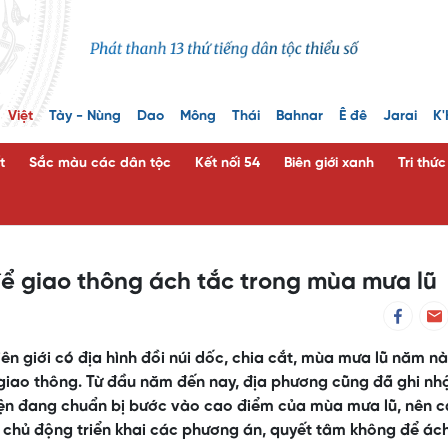
Việt
Tày - Nùng
Dao
Mông
Thái
Bahnar
Ê đê
Jarai
K'
t
Sắc màu các dân tộc
Kết nối 54
Biên giới xanh
Tri thứ
ể giao thông ách tắc trong mùa mưa lũ
ên giới có địa hình đồi núi dốc, chia cắt, mùa mưa lũ năm n
n giao thông. Từ đầu năm đến nay, địa phương cũng đã ghi nh
Hiện đang chuẩn bị bước vào cao điểm của mùa mưa lũ, nên 
 chủ động triển khai các phương án, quyết tâm không để ác