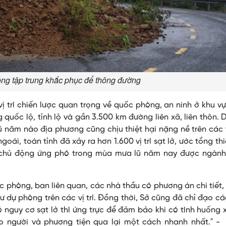
ng tập trung khắc phục để thông đường
vị trí chiến lược quan trọng về quốc phòng, an ninh ở khu v
quốc lộ, tỉnh lộ và gần 3.500 km đường liên xã, liên thôn. 
lũ năm nào địa phương cũng chịu thiệt hại nặng nề trên các
ái, toàn tỉnh đã xảy ra hơn 1.600 vị trí sạt lở, ước tổng thi
c chủ động ứng phó trong mùa mưa lũ năm nay được ngành
 phòng, ban liên quan, các nhà thầu có phương án chi tiết, 
ư dự phòng trên các vị trí. Đồng thời, Sở cũng đã chỉ đạo c
ó nguy cơ sạt lở thì ứng trực để đảm bảo khi có tình huống 
o người và phương tiện qua lại một cách nhanh nhất." 