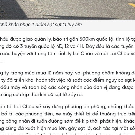
 chỗ khắc phục 1 điểm sạt sụt ta luy âm
âu được giao quản lý, bảo trì gần 500km quốc lộ, tỉnh lộ t
g đó có 3 tuyến quốc lộ 4D, 12 và 4H. Đây đều là các tuyến
 các huyện với trung tâm tỉnh lỵ Lai Châu và nối Lai Châu v
..
 ty, trong mùa mưa lũ năm nay, với phương châm không đ
g ty đã triển khai hoàn tất việc rà soát các điểm nguy cơ sạt 
 đầu máy và toàn bộ các công nhân của đơn vị đang được b
 ứng cứu kịp thời khi có sạt lở xảy ra.
Vận tải Lai Châu về xây dựng phương án phòng, chống khắc
 bố trí các phương tiện, xe máy thiết bị để thường trực tr
ượng công nhân đi tuần đường sớm để kịp thời phát hiện, khắ
 cũng đã xuất hiện mưa lớn, gây sạt lở, ách tắc tại một số v