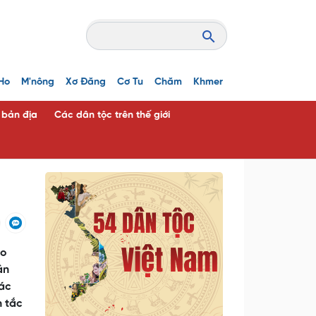
Ho
M'nông
Xơ Đăng
Cơ Tu
Chăm
Khmer
c bản địa
Các dân tộc trên thế giới
ào
ận
các
h tắc