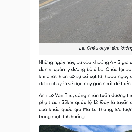
Lai Châu quyết tâm không
Những ngày này, cứ vào khoảng 4 - 5 giờ 
đơn vị quản lý đường bộ ở Lai Châu lại don
khi phát hiện có sự cố sạt lở, hoặc nguy cơ
được chuyển về đội máy gần nhất để triển
Anh Lò Văn Thu, công nhân tuần đường th
phụ trách 35km quốc lộ 12. Đây là tuyến 
cửa khẩu quốc gia Ma Lù Thàng; lưu lượn
trong mọi tình huống.