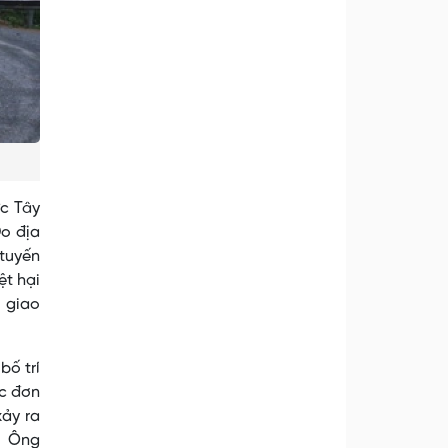
ực Tây
Do địa
 tuyến
ệt hại
 giao
bố trí
ác đơn
xảy ra
- Ông