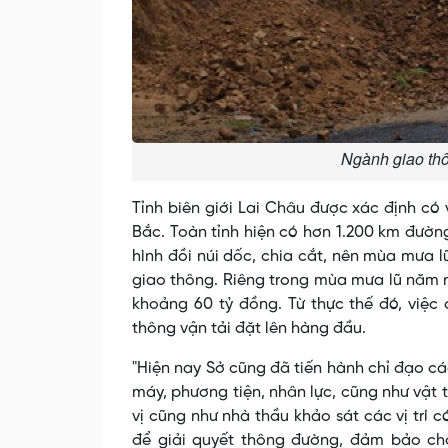
Ngành giao thô
Tỉnh biên giới Lai Châu được xác định có 
Bắc. Toàn tỉnh hiện có hơn 1.200 km đường 
hình đồi núi dốc, chia cắt, nên mùa mưa 
giao thông. Riêng trong mùa mưa lũ năm ngo
khoảng 60 tỷ đồng. Từ thực thế đó, việ
thông vận tải đặt lên hàng đầu.
"Hiện nay Sở cũng đã tiến hành chỉ đạo các
máy, phương tiện, nhân lực, cũng như vật t
vị cũng như nhà thầu khảo sát các vị trí c
để giải quyết thông đường, đảm bảo ch