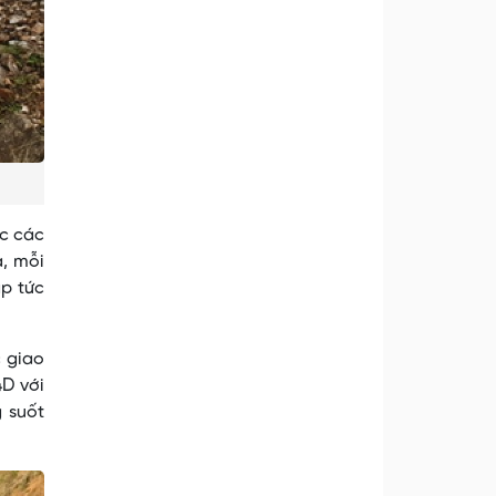
ộc các
a, mỗi
ập tức
c giao
4D với
 suốt