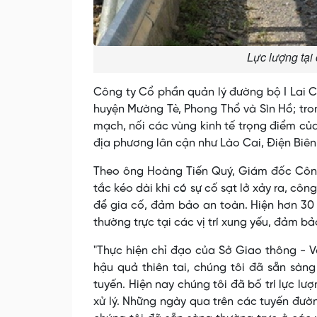
Lực lượng tại
Công ty Cổ phần quản lý đường bộ I Lai Ch
huyện Mường Tè, Phong Thổ và Sìn Hồ; tron
mạch, nối các vùng kinh tế trọng điểm của
địa phương lân cận như Lào Cai, Điện Biên.
Theo ông Hoàng Tiến Quý, Giám đốc Công
tắc kéo dài khi có sự cố sạt lở xảy ra, côn
để gia cố, đảm bảo an toàn. Hiện hơn 30
thường trực tại các vị trí xung yếu, đảm bảo
"Thực hiện chỉ đạo của Sở Giao thông - 
hậu quả thiên tai, chúng tôi đã sẵn sàng
tuyến. Hiện nay chúng tôi đã bố trí lực l
xử lý. Những ngày qua trên các tuyến đường