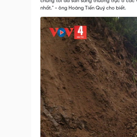
chúng tôi đã sẵn sàng thường trực ở các 
nhất." - ông Hoàng Tiến Quý cho biết.