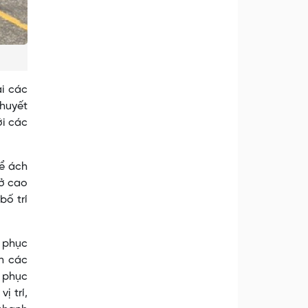
ại các
 huyết
ới các
ể ách
lở cao
ố trí
 phục
ên các
c phục
ị trí,