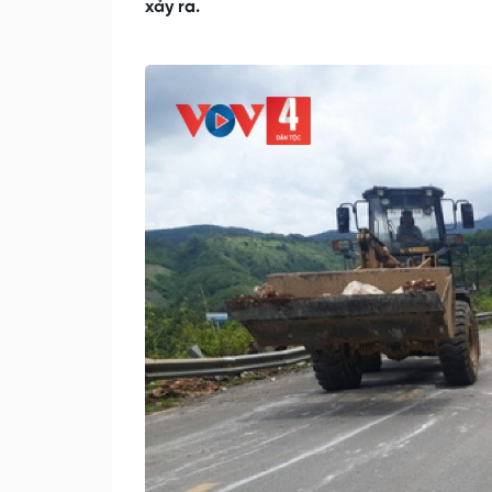
xảy ra.