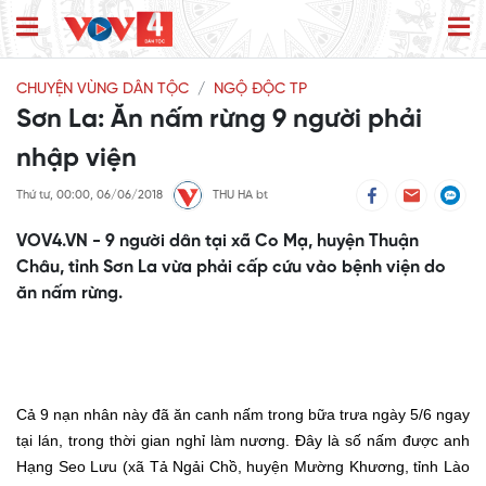
CHUYỆN VÙNG DÂN TỘC
NGỘ ĐỘC TP
Sơn La: Ăn nấm rừng 9 người phải
nhập viện
Thứ tư, 00:00, 06/06/2018
THU HA bt
VOV4.VN - 9 người dân tại xã Co Mạ, huyện Thuận
Châu, tỉnh Sơn La vừa phải cấp cứu vào bệnh viện do
ăn nấm rừng.
Cả 9
nạn nhân
này đã ăn canh nấm
trong bữa trưa ngày 5
/
6
ngay
tại lán, trong thời gian nghỉ làm nương. Đây là số nấm
được anh
Hạng Seo Lưu (xã Tả Ngải Chồ, huyện Mường Khương, tỉnh Lào