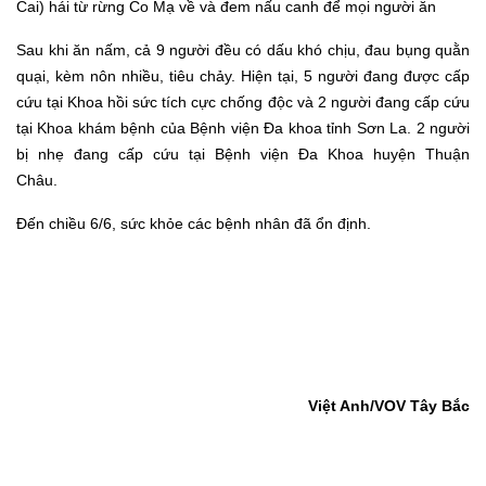
Cai) hái từ rừng Co Mạ về
và đem
nấu canh
để
mọi người ăn
Sau khi ăn nấm, cả 9 người đều có dấu
khó chịu,
đau bụng quằn
quại,
kèm nôn nhiều,
tiêu chảy.
Hiện tại, 5 người đang được cấp
cứu tại Khoa hồi sức tích cực chống độc và 2 người đang cấp cứu
tại Khoa khám bệnh của Bệnh viện Đa khoa tỉnh Sơn La. 2 người
bị nhẹ đang cấp cứu tại Bệnh viện Đa Khoa huyện Thuận
Châu
.
Đ
ến chiều 6/6, sức khỏe các bệnh nhân đã ổn định.
Việt Anh
/VOV
Tây Bắc