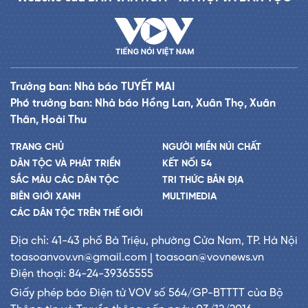
Trưởng ban: Nhà báo TUYẾT MAI
Phó trưởng ban: Nhà báo Hồng Lan, Xuân Thọ, Xuân
Thân, Hoài Thu
TRANG CHỦ
NGƯỜI MIỀN NÚI CHẤT
DÂN TỘC VÀ PHÁT TRIỂN
KẾT NỐI 54
SẮC MÀU CÁC DÂN TỘC
TRI THỨC BẢN ĐỊA
BIÊN GIỚI XANH
MULTIMEDIA
CÁC DÂN TỘC TRÊN THẾ GIỚI
Địa chỉ: 41-43 phố Bà Triệu, phường Cửa Nam, TP. Hà Nội
toasoanvov.vn@gmail.com | toasoan@vovnews.vn
Điện thoại: 84-24-39365555
Giấy phép báo Điện tử VOV số 564/GP-BTTTT của Bộ