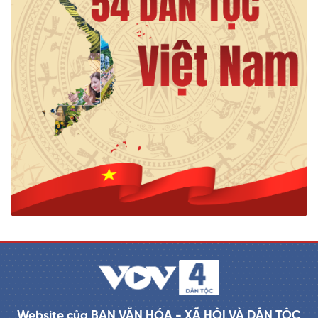
Website của BAN VĂN HÓA - XÃ HỘI VÀ DÂN TỘC