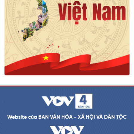
Website của BAN VĂN HÓA - XÃ HỘI VÀ DÂN TỘC