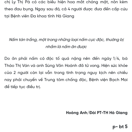
chị Ly Thị Pà có các biểu hiện hoa mắt chóng mặt, nôn kèm
theo đau bụng. Ngay sau đó, cả 4 người được đưa đến cấp cứu
tại Bệnh viên Đa khoa tỉnh Hà Giang
Nấm tán trắng, một trong những loại nấm cực độc, thường bị
nhầm là nấm ăn được
Do ăn phải nấm có độc tố quá nặng nên đến ngày 1/4, bà
Thào Thị Ván và anh Sùng Văn Hoành đã tử vong. Hiện sức khỏe
của 2 người còn lại vẫn trong tình trạng nguy kịch nên chiều
nay phải chuyển về Trung tâm chống độc, Bệnh viện Bạch Mai
để tiếp tục điều trị.
Hoàng Anh/Đài PT-TH Hà Giang
p- bt 5