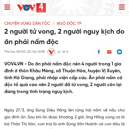
CHUYỆN VÙNG DÂN TỘC
NGỘ ĐỘC TP
2 người tử vong, 2 người nguy kịch do
ăn phải nấm độc
Thứ hai, 00:00, 02/04/2018
p- bt 5
VOV4.VN - Do ăn phải nấm độc nên 4 người trong 1 gia
đình ở thôn Khâu Mèng, xã Thuận Hòa, huyện Vị Xuyên,
tỉnh Hà Giang, phải nhập viện cấp cứu. Ăn phải nấm có
độc tố quá cao nên 2 người đã tử vong, 2 người còn lại
đang trong tình trạng nguy kịch.
Ngày 27/3, ông Sùng Diêu Hồng lên rừng hái nấm về nấu cho
gia đình ăn. Sau khi ăn được khoảng 2 giờ, ông Hồng cùng vợ là
bà Thào Thị Ván, con trai là anh Sùng Văn Hoành và con dâu là