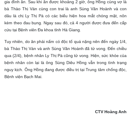
gia đình ăn. Sau khi ăn được khoảng 2 giờ, ông Hồng cùng vợ là
bà Thào Thị Ván cùng con trai là anh Sùng Văn Hoành và con
dâu là chị Ly Thị Pà có các biểu hiện hoa mắt chóng mặt, nôn
kèm theo đau bụng. Ngay sau đó, cả 4 người được đưa đến cấp
cứu tại Bệnh viên Đa khoa tỉnh Hà Giang.
Tuy nhiên, do ăn phải nấm có độc tố quá nặng nên đến ngày 1/4,
bà Thào Thị Ván và anh Sùng Văn Hoành đã tử vong. Đến chiều
qua (2/4), bệnh nhân Ly Thị Pà cũng tử vong. Hiện, sức khỏe của
bệnh nhân còn lại là ông Sùng Diêu Hồng vẫn trong tình trạng
nguy kịch. Ông Hồng đang được điều trị tại Trung tâm chống độc,
Bệnh viện Bạch Mai.
CTV Hoàng Anh