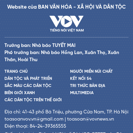
Website của BAN VĂN HÓA - XÃ HỘI VÀ DÂN TỘC
Trưởng ban: Nhà báo TUYẾT MAI
Phó trưởng ban: Nhà báo Hồng Lan, Xuân Thọ, Xuân
Thân, Hoài Thu
TRANG CHỦ
NGƯỜI MIỀN NÚI CHẤT
DÂN TỘC VÀ PHÁT TRIỂN
KẾT NỐI 54
SẮC MÀU CÁC DÂN TỘC
TRI THỨC BẢN ĐỊA
BIÊN GIỚI XANH
MULTIMEDIA
CÁC DÂN TỘC TRÊN THẾ GIỚI
Địa chỉ: 41-43 phố Bà Triệu, phường Cửa Nam, TP. Hà Nội
toasoanvov.vn@gmail.com | toasoan@vovnews.vn
Điện thoại: 84-24-39365555