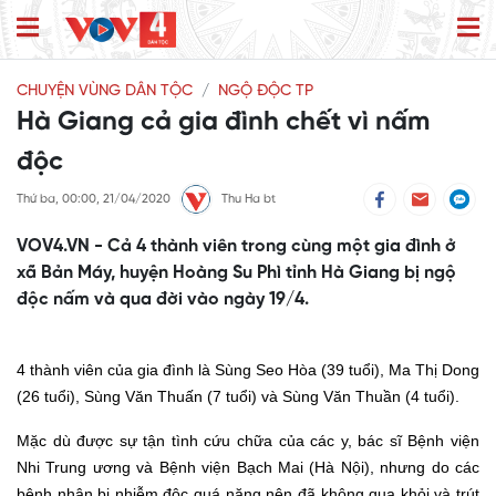
CHUYỆN VÙNG DÂN TỘC
NGỘ ĐỘC TP
Hà Giang cả gia đình chết vì nấm
độc
Thứ ba, 00:00, 21/04/2020
Thu Ha bt
VOV4.VN - Cả 4 thành viên trong cùng một gia đình ở
xã Bản Máy, huyện Hoàng Su Phì tỉnh Hà Giang bị ngộ
độc nấm và qua đời vào ngày 19/4.
4 thành viên
của
gia đình là Sùng Seo Hòa (39 tuổi), Ma Thị Dong
(26 tuổi), Sùng Văn Thuấn (7 tuổi) và Sùng Văn Thuần (4 tuổi
)
.
M
ặc dù được sự tận tình cứu chữa của các y, bác sĩ Bệnh viện
Nhi Trung ương và Bệnh viện Bạch Mai (Hà Nội), nhưng do các
bệnh nhân bị nhiễm độc quá nặng nên đã không qua khỏi và trút