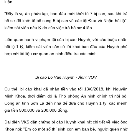
luận.
"Đây là vụ án phức tạp, ban đầu mới khởi tố 7 bị can, sau khi trả
hồ sơ đã khởi tố bổ sung 5 bị can về các tội Đưa và Nhận hối lộ",
kiểm sát viên nêu lý do của việc trả hồ sơ 4 lần.
Liên quan hành vi phạm tội của bị cáo Huynh, với cáo buộc nhận
hối lộ 1 tỷ, kiểm sát viên căn cứ lời khai ban đầu của Huynh phù
hợp với tài liệu cơ quan an ninh điều tra xác minh.
Bị cáo Lò Văn Huynh
- Ảnh: VOV
Cụ thể, bị cáo khai đã nhận tiền vào tối 13/6/2018, khi Nguyễn
Minh Khoa, thời điểm đó là Phó phòng An ninh chính trị nội bộ,
Công an tỉnh Sơn La đến nhà để đưa cho Huynh 1 tỷ, các mệnh
giá tiền 500.000 và 200.000 đồng.
Đại diện VKS dẫn chứng bị cáo Huynh khai rất chi tiết về việc ông
Khoa nói: "Em có một số thí sinh con em bạn bè, người quen nhờ