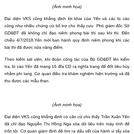
(Ảnh minh họa)
Đại diện VKS cũng khẳng định lời khai của Yến và các bị cáo
cũng như nhiều chứng cứ bổ trợ cho thấy cựu Phó giám đốc Sở
GD&ĐT đã không chỉ đạo niêm phong bài thi sau khi thi. Đến
chiều 4/7/2018,Yến mới ban hành quy định niêm phong khi các
bài thi đã được sửa nâng điểm.
Theo kiểm sát viên, khi đoàn công tác của Bộ GD&ĐT lên kiểm
tra, bị cáo Yến đã mang 16 đĩa CD ra nghĩa trang để đốt tiêu hủy
nhằm phi tang. Cơ quan điều tra khám nghiệm hiện trường và đã
thu được các mẫu than.
(Ảnh minh họa)
Đại diện VKS cũng khẳng định có căn cứ cho thấy Trần Xuân Yến
đã chỉ đạo Nguyễn Thị Hồng Nga xóa dữ liệu trên máy tính để
trốn tội. Cơ quan giám định đã tìm ra dấu vết của hành vi tẩy xóa