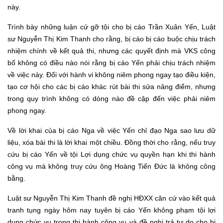
này.
Trình bày những luận cứ gỡ tội cho bị cáo Trần Xuân Yến, Luật
sư Nguyễn Thị Kim Thanh cho rằng, bị cáo bị cáo buộc chịu trách
nhiệm chính về kết quả thi, nhưng các quyết định mà VKS công
bố không có điều nào nói rằng bị cáo Yến phải chịu trách nhiệm
về việc này. Đối với hành vi không niêm phong ngay tạo điều kiện,
tạo cơ hội cho các bị cáo khác rút bài thi sửa nâng điểm, nhưng
trong quy trình không có dòng nào đề cập đến việc phải niêm
phong ngay.
Về lời khai của bị cáo Nga về việc Yến chỉ đạo Nga sao lưu dữ
liệu, xóa bài thi là lời khai một chiều. Đồng thời cho rằng, nếu truy
cứu bị cáo Yến về tội Lợi dụng chức vụ quyền hạn khi thi hành
công vụ mà không truy cứu ông Hoàng Tiến Đức là không công
bằng.
Luật sư Nguyễn Thị Kim Thanh đề nghị HĐXX căn cứ vào kết quả
tranh tụng ngày hôm nay tuyên bị cáo Yến không phạm tội lợi
dụng chức vụ trong thi hành công vụ và đề nghị trả tự do cho bị