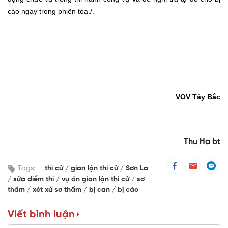
cáo ngay trong phiên tòa./.
VOV
Tây Bắc
Thu Ha bt
Tags:
thi cử
gian lận thi cử
Sơn La
sửa điểm thi
vụ án gian lận thi cử
sơ
thẩm
xét xử sơ thẩm
bị can
bị cáo
Viết bình luận