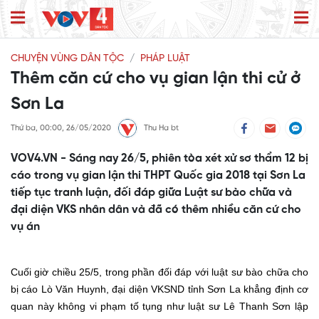
CHUYỆN VÙNG DÂN TỘC
PHÁP LUẬT
Thêm căn cứ cho vụ gian lận thi cử ở
Sơn La
Thứ ba, 00:00, 26/05/2020
Thu Ha bt
VOV4.VN - Sáng nay 26/5, phiên tòa xét xử sơ thẩm 12 bị
cáo trong vụ gian lận thi THPT Quốc gia 2018 tại Sơn La
tiếp tục tranh luận, đối đáp giữa Luật sư bào chữa và
đại diện VKS nhân dân và đã có thêm nhiều căn cứ cho
vụ án
Cuối giờ chiều 25/5, trong phần đối đáp với luật sư bào chữa cho
bị cáo Lò Văn Huynh, đại diện VKSND tỉnh Sơn La khẳng định cơ
quan này không vi phạm tố tụng như luật sư Lê Thanh Sơn lập