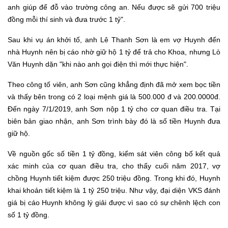
anh giúp để đỗ vào trường công an. Nếu được sẽ gửi 700 triệu
đồng mỗi thí sinh và đưa trước 1 tỷ".
Sau khi vụ án khởi tố, anh Lê Thanh Sơn là em vợ Huynh đến
nhà Huynh nên bị cáo nhờ giữ hộ 1 tỷ để trả cho Khoa, nhưng Lò
Văn Huynh dặn "khi nào anh gọi điện thì mới thực hiện".
Theo công tố viên, anh Sơn cũng khẳng định đã mở xem bọc tiền
và thấy bên trong có 2 loại mệnh giá là 500.000 đ và 200.0000đ.
Đến ngày 7/1/2019, anh Sơn nộp 1 tỷ cho cơ quan điều tra. Tại
biên bản giao nhận, anh Sơn trình bày đó là số tiền Huynh đưa
giữ hộ.
Về nguồn gốc số tiền 1 tỷ đồng, kiểm sát viên công bố kết quả
xác minh của cơ quan điều tra, cho thấy cuối năm 2017, vợ
chồng Huynh tiết kiệm được 250 triệu đồng. Trong khi đó, Huynh
khai khoản tiết kiệm là 1 tỷ 250 triệu. Như vậy, đại diện VKS đánh
giá bị cáo Huynh không lý giải được vì sao có sự chênh lệch con
số 1 tỷ đồng.