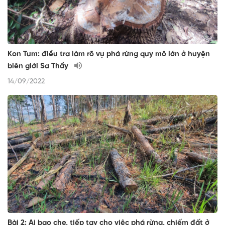
Kon Tum: điều tra làm rõ vụ phá rừng quy mô lớn ở huyện
biên giới Sa Thầy
14/09/2022
Bài 2: Ai bao che, tiếp tay cho việc phá rừng, chiếm đất ở