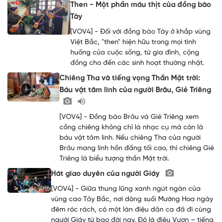
Then - Một phần máu thịt của đồng bào
Tày
[VOV4] - Đối với đồng bào Tày ở khắp vùng
Việt Bắc, "then" hiện hữu trong mọi tình
huống của cuộc sống, từ gia đình, cộng
đồng cho đến các sinh hoạt thường nhật.
Chiêng Tha và tiếng vọng Thần Mặt trời:
Báu vật tâm linh của người Brâu, Giẻ Triêng
[VOV4] - Đồng bào Brâu và Giẻ Triêng xem
cồng chiêng không chỉ là nhạc cụ mà còn là
báu vật tâm linh. Nếu chiêng Tha của người
Brâu mang linh hồn đấng tối cao, thì chiêng Giẻ
Triêng là biểu tượng thần Mặt trời.
Hát giao duyên của người Giáy
[VOV4] - Giữa thung lũng xanh ngút ngàn của
vùng cao Tây Bắc, nơi dòng suối Mường Hoa ngày
đêm róc rách, có một làn điệu dân ca đã đi cùng
người Giáy từ bao đời nay. Đó là điệu Vươn – tiếng