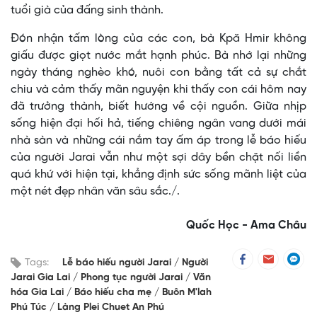
tuổi già của đấng sinh thành.
Đón nhận tấm lòng của các con, bà Kpă Hmir không
giấu được giọt nước mắt hạnh phúc. Bà nhớ lại những
ngày tháng nghèo khó, nuôi con bằng tất cả sự chắt
chiu và cảm thấy mãn nguyện khi thấy con cái hôm nay
đã trưởng thành, biết hướng về cội nguồn. Giữa nhịp
sống hiện đại hối hả, tiếng chiêng ngân vang dưới mái
nhà sàn và những cái nắm tay ấm áp trong lễ báo hiếu
của người Jarai vẫn như một sợi dây bền chặt nối liền
quá khứ với hiện tại, khẳng định sức sống mãnh liệt của
một nét đẹp nhân văn sâu sắc./.
Quốc Học - Ama Châu
Tags:
Lễ báo hiếu người Jarai
Người
Jarai Gia Lai
Phong tục người Jarai
Văn
hóa Gia Lai
Báo hiếu cha mẹ
Buôn M'lah
Phú Túc
Làng Plei Chuet An Phú