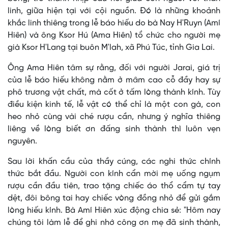
linh, giữa hiện tại với cội nguồn. Đó là những khoảnh
khắc linh thiêng trong lễ báo hiếu do bà Nay H'Ruyn (Amí
Hiên) và ông Ksor Hú (Ama Hiên) tổ chức cho người mẹ
già Ksor H'Lang tại buôn M'lah, xã Phú Túc, tỉnh Gia Lai.
Ông Ama Hiên tâm sự rằng, đối với người Jarai, giá trị
của lễ báo hiếu không nằm ở mâm cao cỗ đầy hay sự
phô trương vật chất, mà cốt ở tấm lòng thành kính. Tùy
điều kiện kinh tế, lễ vật có thể chỉ là một con gà, con
heo nhỏ cùng vài ché rượu cần, nhưng ý nghĩa thiêng
liêng về lòng biết ơn đấng sinh thành thì luôn vẹn
nguyên.
Sau lời khấn cầu của thầy cúng, các nghi thức chính
thức bắt đầu. Người con kính cẩn mời mẹ uống ngụm
rượu cần đầu tiên, trao tặng chiếc áo thổ cẩm tự tay
dệt, đôi bông tai hay chiếc vòng đồng nhỏ để gửi gắm
lòng hiếu kính. Bà Amí Hiên xúc động chia sẻ: "Hôm nay
chúng tôi làm lễ để ghi nhớ công ơn mẹ đã sinh thành,