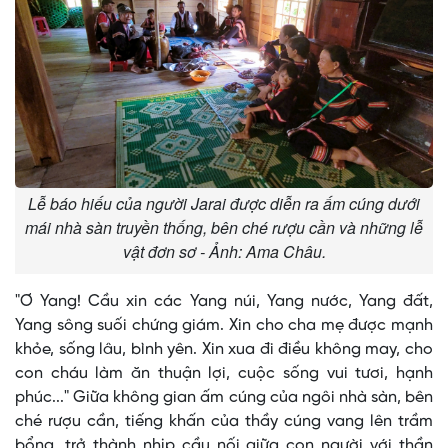
Lễ báo hiếu của người Jarai được diễn ra ấm cúng dưới
mái nhà sàn truyền thống, bên ché rượu cần và những lễ
vật đơn sơ - Ảnh: Ama Châu.
"Ơ Yang! Cầu xin các Yang núi, Yang nước, Yang đất,
Yang sông suối chứng giám. Xin cho cha mẹ được mạnh
khỏe, sống lâu, bình yên. Xin xua đi điều không may, cho
con cháu làm ăn thuận lợi, cuộc sống vui tươi, hạnh
phúc..." Giữa không gian ấm cúng của ngôi nhà sàn, bên
ché rượu cần, tiếng khấn của thầy cúng vang lên trầm
bổng, trở thành nhịp cầu nối giữa con người với thần