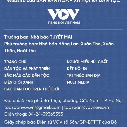
Website của BAN VĂN HÓA - XÃ HỘI VÀ DÂN TỘC
Trưởng ban: Nhà báo TUYẾT MAI
Phó trưởng ban: Nhà báo Hồng Lan, Xuân Thọ, Xuân
Thân, Hoài Thu
TRANG CHỦ
NGƯỜI MIỀN NÚI CHẤT
DÂN TỘC VÀ PHÁT TRIỂN
KẾT NỐI 54
SẮC MÀU CÁC DÂN TỘC
TRI THỨC BẢN ĐỊA
BIÊN GIỚI XANH
MULTIMEDIA
CÁC DÂN TỘC TRÊN THẾ GIỚI
Địa chỉ: 41-43 phố Bà Triệu, phường Cửa Nam, TP. Hà Nội
toasoanvov.vn@gmail.com | toasoan@vovnews.vn
Điện thoại: 84-24-39365555
Giấy phép báo Điện tử VOV số 564/GP-BTTTT của Bộ