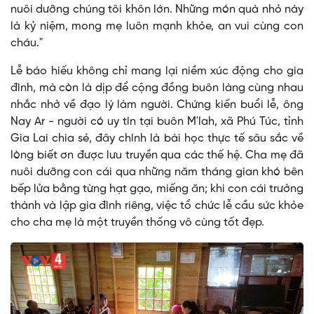
nuôi dưỡng chúng tôi khôn lớn. Những món quà nhỏ này
là kỷ niệm, mong mẹ luôn mạnh khỏe, an vui cùng con
cháu."
Lễ báo hiếu không chỉ mang lại niềm xúc động cho gia
đình, mà còn là dịp để cộng đồng buôn làng cùng nhau
nhắc nhở về đạo lý làm người. Chứng kiến buổi lễ, ông
Nay Ar - người có uy tín tại buôn M'lah, xã Phú Túc, tỉnh
Gia Lai chia sẻ, đây chính là bài học thực tế sâu sắc về
lòng biết ơn được lưu truyền qua các thế hệ. Cha mẹ đã
nuôi dưỡng con cái qua những năm tháng gian khó bên
bếp lửa bằng từng hạt gạo, miếng ăn; khi con cái trưởng
thành và lập gia đình riêng, việc tổ chức lễ cầu sức khỏe
cho cha mẹ là một truyền thống vô cùng tốt đẹp.