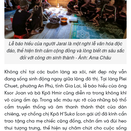
Lễ báo hiếu của người Jarai là một nghi lễ văn hóa độc
đáo, thể hiện tình cảm cộng đồng và lòng biết ơn sâu sắc
đối với công ơn sinh thành - Ảnh: Ama Châu
Không chỉ tại các buôn làng xa xôi, nét đẹp này vẫn
đang sống sinh động ngay giữa lòng đô thị. Tại làng Plei
Chuet, phường An Phú, tỉnh Gia Lai, lễ báo hiếu của ông
Ksor Joan và bà Kpă Hmir cũng diễn ra trong không khí
vô cùng ấm áp. Trong sắc màu rực rỡ của những bộ thổ
cẩm truyền thống và âm thanh thánh thót của dàn
chiêng, vợ chồng chị Kpă H’Sukơ (con gái út) đã kính cẩn
trao tặng cha mẹ chiếc còng đồng, chăn ấm và đùi heo
thui tượng trưng, thể hiện sự chăm chút cho cuộc sống