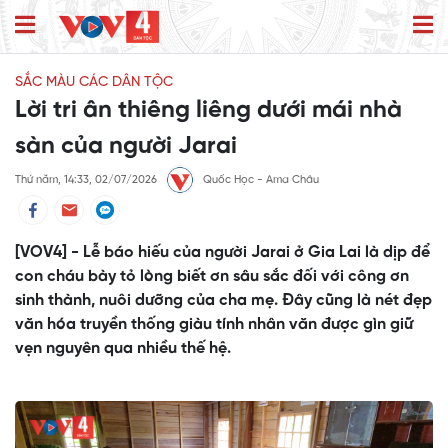
SẮC MÀU CÁC DÂN TỘC
Lời tri ân thiêng liêng dưới mái nhà
sàn của người Jarai
Thứ năm, 14:33, 02/07/2026
Quốc Học - Ama Châu
[VOV4] - Lễ báo hiếu của người Jarai ở Gia Lai là dịp để
con cháu bày tỏ lòng biết ơn sâu sắc đối với công ơn
sinh thành, nuôi dưỡng của cha mẹ. Đây cũng là nét đẹp
văn hóa truyền thống giàu tính nhân văn được gìn giữ
vẹn nguyên qua nhiều thế hệ.