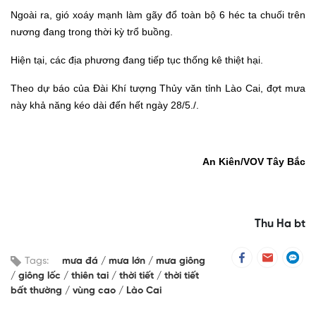
Ngoài ra, gió xoáy mạnh làm gãy đổ toàn bộ 6 héc ta chuối trên
nương đang trong thời kỳ trổ buồng.
Hiện tại, các địa phương đang tiếp tục thống kê thiệt hại.
Theo dự báo của Đài Khí tượng Thủy văn tỉnh Lào Cai, đợt mưa
này khả năng kéo dài đến hết ngày 28/5./.
An Kiên/VOV Tây Bắc
Thu Ha bt
Tags:
mưa đá
mưa lớn
mưa giông
giông lốc
thiên tai
thời tiết
thời tiết
bất thường
vùng cao
Lào Cai