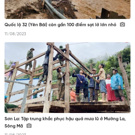
Quốc lộ 32 (Yên Bái) còn gần 100 điểm sạt lở lớn nhỏ
11/08/2023
Sơn La: Tập trung khắc phục hậu quả mưa lũ ở Mường La,
Sông Mã