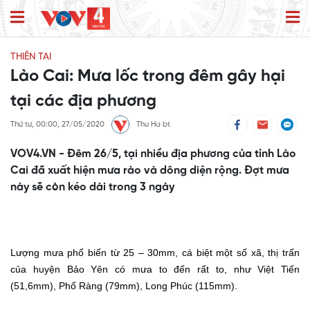
THIÊN TAI
Lào Cai: Mưa lốc trong đêm gây hại
tại các địa phương
Thứ tư, 00:00, 27/05/2020
Thu Ha bt
VOV4.VN - Đêm 26/5, tại nhiều địa phương của tỉnh Lào
Cai đã xuất hiện mưa rào và dông diện rộng. Đợt mưa
này sẽ còn kéo dài trong 3 ngày
Lượng mưa phổ biến từ 25 – 30mm, cá biệt một số xã, thị trấn
của huyện Bảo Yên có mưa to đến rất to, như Việt Tiến
(51,6mm), Phố Ràng (79mm), Long Phúc (115mm).