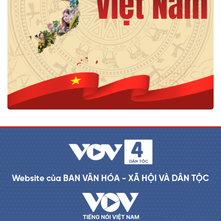
Website của BAN VĂN HÓA - XÃ HỘI VÀ DÂN TỘC