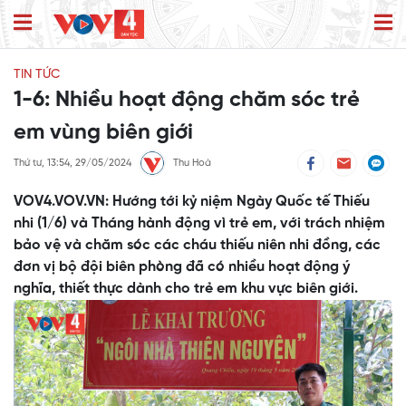
TIN TỨC
1-6: Nhiều hoạt động chăm sóc trẻ
em vùng biên giới
Thứ tư, 13:54, 29/05/2024
Thu Hoà
VOV4.VOV.VN: Hướng tới kỷ niệm Ngày Quốc tế Thiếu
nhi (1/6) và Tháng hành động vì trẻ em, với trách nhiệm
bảo vệ và chăm sóc các cháu thiếu niên nhi đồng, các
đơn vị bộ đội biên phòng đã có nhiều hoạt động ý
nghĩa, thiết thực dành cho trẻ em khu vực biên giới.