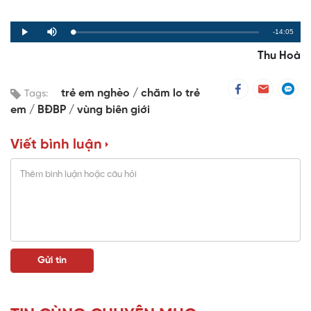
Remaining
-14:05
Loaded
:
Progress
:
Play
Mute
0%
0%
Time
Thu Hoà
trẻ em nghèo
chăm lo trẻ
Tags:
em
BĐBP
vùng biên giới
Viết bình luận