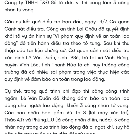
Công ty TNHH T&Đ 86 là đơn vị thi công làm 3 công
nhân tử vong.
Căn cứ kết quả điều tra ban đầu, ngày 13/7, Cơ quan
Cảnh sát điều tra, Công an tỉnh Lai Châu đã quyết định
khởi tố vụ án hình sự "Vi phạm quy định về an toàn lao
động" để tiến hành điều tra theo tố tụng. Sau khi thu
thập các tài liệu chứng cứ, Cơ quan cảnh sát điều tra
xác định Lê Văn Duẩn, sinh 1986, trú tại xã Vĩnh Hưng,
huyện Vĩnh Lộc, tỉnh Thanh Hóa là chỉ huy trưởng công
trường đã có nhiều sai phạm trong việc thực hiện các
quy định về đảm bảo an toàn trong lao động.
Cụ thể, trong quá trình chỉ đạo thi công công trình
ngầm, Lê Văn Duẩn đã không đảm bảo an toàn lao
động cho người lao động, khiến 3 công nhân tử vong.
Các nạn nhân bao gồm Vừ Tờ S (lái máy xúc lật),
Thào.A.Tr và Phùng.L.U (là công nhân điện, nước). 3 công
nhân này trong quá trình lao động đã bị ngạt khí, suy hô