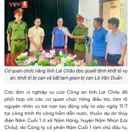
Cơ quan chức năng tỉnh Lai Châu đọc quyết định khởi tố vụ
án, khởi tố bị can và bắt tạm giam bị can Lê Văn Duẩn
Các đơn vị nghiệp vụ của Công an tỉnh Lai Châu đã
phối hợp với các cơ quan chức năng điều tra, làm rõ
nguyên nhân vụ tai nạn lao động xảy ra vào ngày 11/7
tại công trình thi công hầm dẫn nước, thuộc dự án thủy
điện Nậm Cuổi 1 ở xã Nậm Hàng, huyện Nậm Nhùn (Lai
Châu), do Công ty cổ phần Nậm Cuổi 1 làm chủ đầu tư,