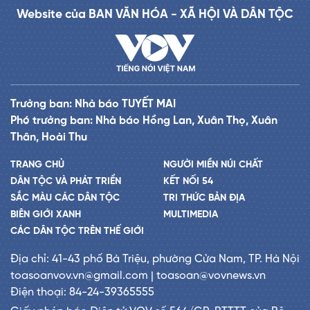
Website của BAN VĂN HÓA - XÃ HỘI VÀ DÂN TỘC
Trưởng ban: Nhà báo TUYẾT MAI
Phó trưởng ban: Nhà báo Hồng Lan, Xuân Thọ, Xuân
Thân, Hoài Thu
TRANG CHỦ
NGƯỜI MIỀN NÚI CHẤT
DÂN TỘC VÀ PHÁT TRIỂN
KẾT NỐI 54
SẮC MÀU CÁC DÂN TỘC
TRI THỨC BẢN ĐỊA
BIÊN GIỚI XANH
MULTIMEDIA
CÁC DÂN TỘC TRÊN THẾ GIỚI
Địa chỉ: 41-43 phố Bà Triệu, phường Cửa Nam, TP. Hà Nội
toasoanvov.vn@gmail.com | toasoan@vovnews.vn
Điện thoại: 84-24-39365555