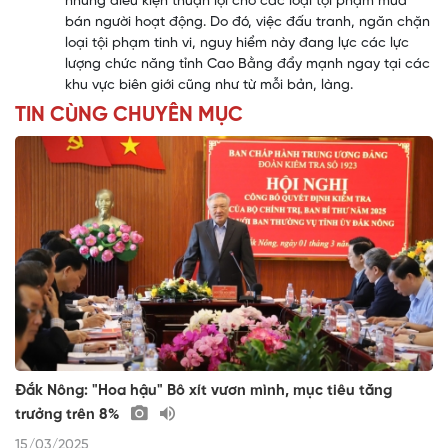
những điều kiện thuận lợi cho các loại tội phạm mua
bán người hoạt động. Do đó, việc đấu tranh, ngăn chặn
loại tội phạm tinh vi, nguy hiểm này đang lực các lực
lượng chức năng tỉnh Cao Bằng đẩy mạnh ngay tại các
khu vực biên giới cũng như từ mỗi bản, làng.
TIN CÙNG CHUYÊN MỤC
Đắk Nông: "Hoa hậu" Bô xít vươn mình, mục tiêu tăng
trưởng trên 8%
15/03/2025