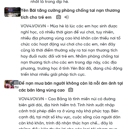
nhất là trong dịp hè.
Yên Bái tăng cường phòng chống tai nạn thương
tích cho trẻ em
VOV4.VOV.VN - Mùa hè là lúc các em học sinh được
nghỉ học, có nhiều thời gian để vui chơi, tuy nhiên,
nhiều địa phương vùng cao khó khăn còn thiếu nơi tổ
chức các hoạt động vui chơi cho các em, nên đây
cũng là thời điểm thường xảy ra tai nạn thương tích
hay đuối nước đối với trẻ em. Nhằm phòng chống tai
nạn thương tích cho các em trong dịp này, các địa
phương, trường học ở tỉnh Yên Bái đã, đang chủ động
triển khai nhiều giải pháp tích cực.
Để nạn mua bán người không còn là nỗi ám ảnh tại
các bản làng vùng cao
VOV4.VOV.VN - Cao Bằng là tỉnh miền núi có đường
biên giới dài, địa hình hiểm trở. Tình hình xuất nhập
cảnh trái phép diễn ra ở vùng này khá phức tạp. Bên
cạnh đó, tại một số khu vực, cuộc sống của người dân
còn khó khăn, trình độ nhận thức hạn chế... đây là