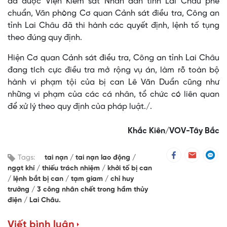
đã được Viện Kiểm sát Nhân dân tỉnh Lai Châu phê
chuẩn, Văn phòng Cơ quan Cảnh sát điều tra, Công an
tỉnh Lai Châu đã thi hành các quyết định, lệnh tố tụng
theo đúng quy định.
Hiện Cơ quan Cảnh sát điều tra, Công an tỉnh Lai Châu
đang tích cực điều tra mở rộng vụ án, làm rõ toàn bộ
hành vi phạm tội của bị can Lê Văn Duẩn cũng như
những vi phạm của các cá nhân, tổ chức có liên quan
để xử lý theo quy định của pháp luật./.
Khắc Kiên/VOV-Tây Bắc
Tags:
tai nạn
tai nạn lao động
ngạt khí
thiếu trách nhiệm
khởi tố bị can
lệnh bắt bị can
tạm giam
chỉ huy
trưởng
3 công nhân chết trong hầm thủy
điện
Lai Châu.
Viết bình luận