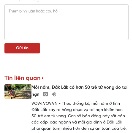
Tin liên quan
Mỗi năm, Đắk Lắk có hơn 50 trẻ tử vong do tai
nạn
VOV4.VOV.VN - Theo thống kê, mỗi năm ở tỉnh
Đắk Lắk xảy ra hàng chục vụ tai nạn khiến hơn
50 trẻ em tử vong. Con số báo động này rất cần
các cấp, các ngành và mỗi gia đình ở Đắk Lắk
phải quan tâm nhiều hơn đến sự an toàn của trẻ,