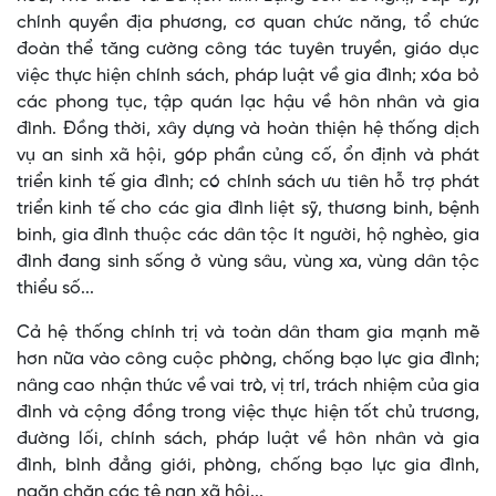
chính quyền địa phương, cơ quan chức năng, tổ chức
đoàn thể tăng cường công tác tuyên truyền, giáo dục
việc thực hiện chính sách, pháp luật về gia đình; xóa bỏ
các phong tục, tập quán lạc hậu về hôn nhân và gia
đình. Đồng thời, xây dựng và hoàn thiện hệ thống dịch
vụ an sinh xã hội, góp phần củng cố, ổn định và phát
triển kinh tế gia đình; có chính sách ưu tiên hỗ trợ phát
triển kinh tế cho các gia đình liệt sỹ, thương binh, bệnh
binh, gia đình thuộc các dân tộc ít người, hộ nghèo, gia
đình đang sinh sống ở vùng sâu, vùng xa, vùng dân tộc
thiểu số...
Cả hệ thống chính trị và toàn dân tham gia mạnh mẽ
hơn nữa vào công cuộc phòng, chống bạo lực gia đình;
nâng cao nhận thức về vai trò, vị trí, trách nhiệm của gia
đình và cộng đồng trong việc thực hiện tốt chủ trương,
đường lối, chính sách, pháp luật về hôn nhân và gia
đình, bình đẳng giới, phòng, chống bạo lực gia đình,
ngăn chặn các tệ nạn xã hội...