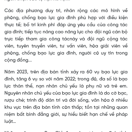
Các địa phương duy trì, nhân rộng các mô hình về
phòng, chống bạo lực gia đình phù hợp với điều kiện
thực tế; bố trí kinh phí đáp ứng yêu cầu của công tác
gia đình; tiếp tục nâng cao năng lực cho đội ngũ cán bộ
trực tiếp tham gia công tácnày và đội ngũ cộng tác
viên, tuyên truyền viên, tư vấn viên, hòa giải viên về
phòng, chống bạo lực gia đình, người có uy tín trong
cộng đồng...
Năm 2023, trên địa bàn tỉnh xảy ra 60 vụ bạo lực gia
đình, tăng 6 vụ so với năm 2022; trong đó, đa số là bạo
lực thân thể, nạn nhân chủ yếu là phụ nữ và trẻ em.
Nguyên nhân chủ yếu của bạo lực gia đình là do cờ bạc,
rượu chè; trình độ dân trí và đời sống, văn hóa ở nhiều
khu vực trên địa bàn tỉnh còn thấp; tồn tại những quan
niệm bất bình đẳng giới, sự hiểu biết hạn chế về pháp
luật…