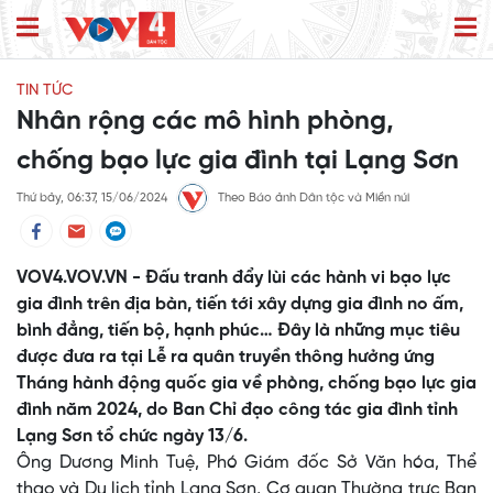
TIN TỨC
Nhân rộng các mô hình phòng,
chống bạo lực gia đình tại Lạng Sơn
Thứ bảy, 06:37, 15/06/2024
Theo Báo ảnh Dân tộc và Miền núi
VOV4.VOV.VN - Đấu tranh đẩy lùi các hành vi bạo lực
gia đình trên địa bàn, tiến tới xây dựng gia đình no ấm,
bình đẳng, tiến bộ, hạnh phúc… Đây là những mục tiêu
được đưa ra tại Lễ ra quân truyền thông hưởng ứng
Tháng hành động quốc gia về phòng, chống bạo lực gia
đình năm 2024, do Ban Chỉ đạo công tác gia đình tỉnh
Lạng Sơn tổ chức ngày 13/6.
Ông Dương Minh Tuệ, Phó Giám đốc Sở Văn hóa, Thể
thao và Du lịch tỉnh Lạng Sơn, Cơ quan Thường trực Ban