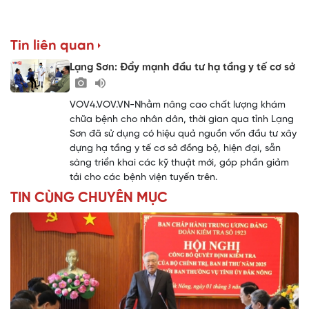
Tin liên quan
Lạng Sơn: Đẩy mạnh đầu tư hạ tầng y tế cơ sở
VOV4.VOV.VN-Nhằm nâng cao chất lượng khám
chữa bệnh cho nhân dân, thời gian qua tỉnh Lạng
Sơn đã sử dụng có hiệu quả nguồn vốn đầu tư xây
dựng hạ tầng y tế cơ sở đồng bộ, hiện đại, sẵn
sàng triển khai các kỹ thuật mới, góp phần giảm
tải cho các bệnh viện tuyến trên.
TIN CÙNG CHUYÊN MỤC