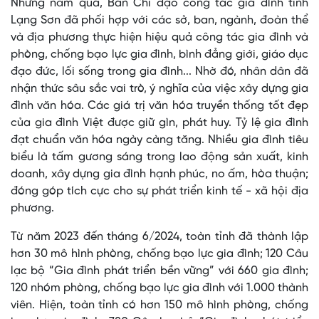
Những năm qua, Ban Chỉ đạo công tác gia đình tỉnh
Lạng Sơn đã phối hợp với các sở, ban, ngành, đoàn thể
và địa phương thực hiện hiệu quả công tác gia đình và
phòng, chống bạo lực gia đình, bình đẳng giới, giáo dục
đạo đức, lối sống trong gia đình... Nhờ đó, nhân dân đã
nhận thức sâu sắc vai trò, ý nghĩa của việc xây dựng gia
đình văn hóa. Các giá trị văn hóa truyền thống tốt đẹp
của gia đình Việt được giữ gìn, phát huy. Tỷ lệ gia đình
đạt chuẩn văn hóa ngày càng tăng. Nhiều gia đình tiêu
biểu là tấm gương sáng trong lao động sản xuất, kinh
doanh, xây dựng gia đình hạnh phúc, no ấm, hòa thuận;
đóng góp tích cực cho sự phát triển kinh tế - xã hội địa
phương.
Từ năm 2023 đến tháng 6/2024, toàn tỉnh đã thành lập
hơn 30 mô hình phòng, chống bạo lực gia đình; 120 Câu
lạc bộ “Gia đình phát triển bền vững” với 660 gia đình;
120 nhóm phòng, chống bạo lực gia đình với 1.000 thành
viên. Hiện, toàn tỉnh có hơn 150 mô hình phòng, chống